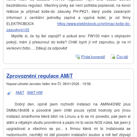
bezdrátovou regulaci. Všechny prvky asi není potřeba popisovat, na konci
řetězce je přijímač kotle-do zásuvky PH-PK21, který podle zaslaných
informací z centrální jednotky zapíná a vypíná kotel, je od firmy
ELEKTROBOCK
https://www.elektrobock.cz/prijimac-kotle-do-
zasuvky/p105
Myslíte si, že by šel zapojit? a pokud ano: FW100 mám v obývacím
pokoji, mám jí přesunout do kotle? Chtěl bych jí mít zapnutou, je na ní
venkovní čidlo…. Děkuji za odpověď
Přidat komentář
Číst dál
IRC a
kotel
Junke
Zprovoznění regulace AMiT
Napsal uživatel
Jaroslav Valter
dne
Čt, 08/01/2026 - 19:58
.
AMiT
AMiT HW
Dobrý den, úplně jsem rozhodil instalaci na AMiNi4DW2 plus
DMMu18rd08 a původně jsem chtěl pouze vyčíst hodnoty pro jinou
instalaci smarthome která běží na Linuxu a to se mi povedlo, pak jsem si
stáhl a nějakým studiu proměnné a psalo mi to verze NOS nízká, tak jsem ji
upgradoval a všechno se po... s firmou která mi to instalovala se
nedomluvím, nechtějí mi dát původní instalační soubor a mě teď zbývají