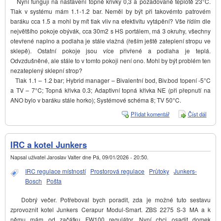
Nyní funguji na nastavení topné křivky 0,3 a požadované teplotě 23°C.
Tlak v systému mám 1.1-1.2 bar. Neměl by být při takovémto patrovém
baráku cca 1.5 a mohl by mít tlak vliv na efektivitu vytápění? Vše řídím dle
největšího pokoje obývák, cca 30m2 s HS portálem, má 3 okruhy, všechny
otevřené naplno a podlaha je stále vlažná (řeším ještě zateplení stropu ve
sklepě). Ostatní pokoje jsou více přivřené a podlaha je teplá.
Odvzdušněné, ale stále to v tomto pokoji není ono. Mohl by být problém ten
nezateplený sklepní strop?
Tlak 1.1 – 1.2 bar; Hybrid manager – Bivalentní bod, Biv.bod topení -5°C
a TV – 7°C; Topná křivka 0.3; Adaptivní topná křivka NE (při přepnutí na
ANO bylo v baráku stále horko); Systémové schéma 8; TV 50°C.
Přidat komentář
Číst dál
Sprá
nasta
VAIL
ARO
IRC a kotel Junkers
SPLI
Napsal uživatel
Jaroslav Valter
dne
Pá, 09/01/2026 - 20:50
.
IRC regulace místností
Prostorová regulace
Průtoky
Junkers-
Bosch
Pošta
Dobrý večer. Potřeboval bych poradit, zda je možné tuto sestavu
zprovoznit kotel Junkers Cerapur Modul-Smart. ZBS 2275 S-3 MA a k
němu mám od začátku FW100 regulátor. Nyní chci osadit domek