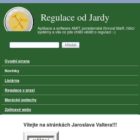
Přejít k hlavnímu obsahu
Regulace od Jardy
Aplikace a software AMiT, poradenská činnost MaR, řídicí
systémy a vše co jste chtěli vědět o regulaci :-)
Hledat
Vyhledávání
Úvodní strana
Hlavní menu
Novinky
Listárna
Regulace v praxi
Marácké potlachy
Zajímavé weby
Vítejte na stránkách Jaroslava Valtera!!!