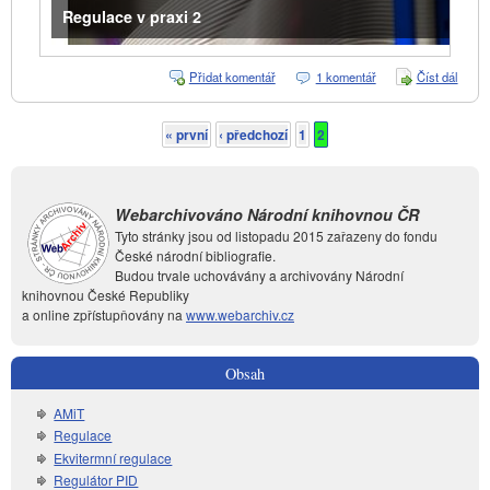
Regulace v praxi 2
Přidat komentář
1 komentář
Číst dál
Regul
v pra
« první
‹ předchozí
1
2
Stránky
Webarchivováno Národní knihovnou ČR
Tyto stránky jsou od listopadu 2015 zařazeny do fondu
České národní bibliografie.
Budou trvale uchovávány a archivovány Národní
knihovnou České Republiky
a online zpřístupňovány na
www.webarchiv.cz
Obsah
AMiT
Regulace
Ekvitermní regulace
Regulátor PID