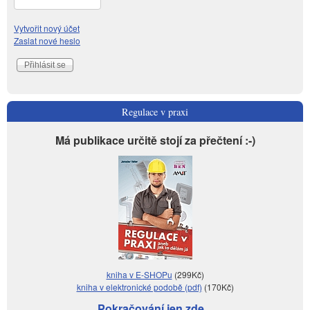
Vytvořit nový účet
Zaslat nové heslo
Regulace v praxi
Má publikace určitě stojí za přečtení :-)
kniha v E-SHOPu
(299Kč)
kniha v elektronické podobě (pdf)
(170Kč)
Pokračování jen zde...