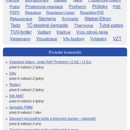
Průtoky
Prostorová-regulace
Protherm
Pošta
PSE
PSP3
Regulace
Regulace-v-praxi
Regulátor-PID
Siemens
Stiebel-Eltron
Rekuperace
Snímače
Tado
TČ-tepelné-čerpadlo
Tuhá-paliva
Thermona
TUV-bojler
Vaillant
Viadrus
Více-zdrojů-tepla
VZT
Viessmann
Vizualizace
Vliv-budovy
Vytápění
Poslední komentáře
Výsledné řešení - kotel RAY Protherm 12 KE / 14 EU
před
6 měsíců 2 týdny
Díky
před
6 měsíců 2 týdny
Řešení
před
6 měsíců 2 týdny
SW AMiT
před
6 měsíců 4 týdny
čerpadlo PWM
před
8 měsíců 1 den
Zapojení plynového kotle a krbových kamen - odpověď
před
8 měsíců 3 dny
Zapojení plynového kotle a krbových kamen