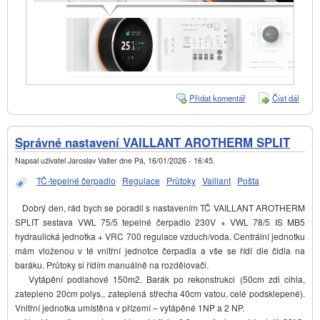
Přidat komentář
Číst dál
Bosc
- přip
druhé
"term
Správné nastavení VAILLANT AROTHERM SPLIT
Napsal uživatel
Jaroslav Valter
dne
Pá, 16/01/2026 - 16:45
.
TČ-tepelné čerpadlo
Regulace
Průtoky
Vaillant
Pošta
Dobrý den, rád bych se poradil s nastavením TČ VAILLANT AROTHERM
SPLIT sestava VWL 75/5 tepelné čerpadlo 230V + VWL 78/5 IS MB5
hydraulická jednotka + VRC 700 regulace vzduch/voda. Centrální jednotku
mám vloženou v té vnitřní jednotce čerpadla a vše se řídí dle čidla na
baráku. Průtoky si řídím manuálně na rozdělovači.
Vytápění podlahové 150m2. Barák po rekonstrukci (50cm zdi cihla,
zatepleno 20cm polys., zateplená střecha 40cm vatou, celé podsklepené).
Vnitřní jednotka umístěna v přízemí – vytápěné 1NP a 2 NP.