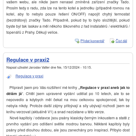
vašem webu, ale nikde jsem nenasel zmíněná zařízení značky Tado.
Prosím tedy o radu, zda lze na tento kotel a jednotku (případně rovnou na
kotel, aby to nebylo pouze řešení ON/OFF) napojit chytrý termostat
(bezdrátový) značky Tado. Případně, pokud by to bylo složitější, pokud
byste byl tak laskav a měl někoho šikovného z řad instalatérů / elektrikářů /
topenářů z Prahy. Děkuji velice.
Přidat komentář
Číst dál
Bezdr
termo
na kot
Junke
Regulace v praxi2
Napsal uživatel
Jaroslav Valter
dne
Ne, 15/12/2024 - 10:15
.
Regulace v praxi
Připravil jsem pro Vás rozšíření mé knihy
„Regulace v praxi aneb jak to
dělám já
“. Chtěl jsem upravené vydání udělat po 10 letech, ale to se
nepovedlo a kdybych měl čekat na mou celkovou spokojenost, tak by
nebyla nikdy. Protože další zájmy přibývají a síly ubývají rozhodl jsem se
knihu verzovat (aktuálně V1) a snad nezůstane u této verze.
Nové kapitoly / odstavce jsou psány klasicky černým inkoustem a statě z
prvního vydání pro odlišení světle modrou barvou. Některé kapitoly byly
psány před dlouhou dobou, ale jsou zanechány pro inspiraci. Přibylo dost
témat i obrázků ;-)