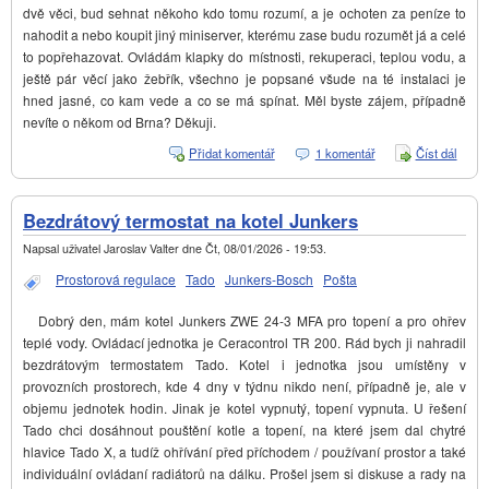
dvě věci, bud sehnat někoho kdo tomu rozumí, a je ochoten za peníze to
nahodit a nebo koupit jiný miniserver, kterému zase budu rozumět já a celé
to popřehazovat. Ovládám klapky do místnosti, rekuperaci, teplou vodu, a
ještě pár věcí jako žebřík, všechno je popsané všude na té instalaci je
hned jasné, co kam vede a co se má spínat. Měl byste zájem, případně
nevíte o někom od Brna? Děkuji.
Přidat komentář
1 komentář
Číst dál
Zprov
regul
AMiT
Bezdrátový termostat na kotel Junkers
Napsal uživatel
Jaroslav Valter
dne
Čt, 08/01/2026 - 19:53
.
Prostorová regulace
Tado
Junkers-Bosch
Pošta
Dobrý den, mám kotel Junkers ZWE 24-3 MFA pro topení a pro ohřev
teplé vody. Ovládací jednotka je Ceracontrol TR 200. Rád bych ji nahradil
bezdrátovým termostatem Tado. Kotel i jednotka jsou umístěny v
provozních prostorech, kde 4 dny v týdnu nikdo není, případně je, ale v
objemu jednotek hodin. Jinak je kotel vypnutý, topení vypnuta. U řešení
Tado chci dosáhnout pouštění kotle a topení, na které jsem dal chytré
hlavice Tado X, a tudíž ohřívání před příchodem / používaní prostor a také
individuální ovládaní radiátorů na dálku. Prošel jsem si diskuse a rady na