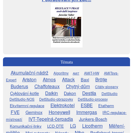
Témata
Akumulační-nádrž
Algoritmy
AMiT-HW
AMiTsys-
AMiT
Ariston
Atmos
Attack
Brötje
Baxi
Expert
Buderus
Chaffoteaux
Chytrý-dům
Citáty-slogany
Daikin
Destila
Cyklování-kotle
Dakon
DetStudio
DetStudio-NOS
DetStudio-obrazovky
DetStudio-procesy
Elektrokotel
ESBE
Ekvitermní-regulace
Etatherm
FVE
Honeywell
Immergas
Geminox
IRC-regulace-
IVT-Tepelná-čerpadla
Junkers-Bosch
místností
LG
Licotherm
Měření-
Komunikační-linky
LCD-DTE
měřiče
Nibe
Podlahové-topení
Mini-automaty
Nápady