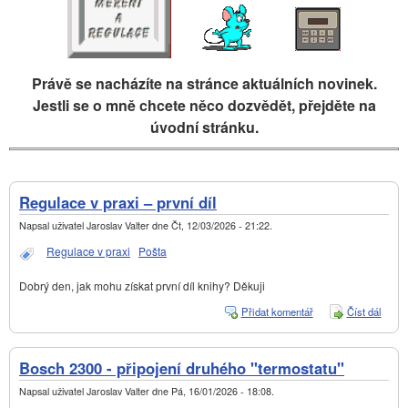
Právě se nacházíte na stránce aktuálních novinek.
Jestli se o mně chcete něco dozvědět, přejděte na
úvodní stránku.
Regulace v praxi – první díl
Napsal uživatel
Jaroslav Valter
dne
Čt, 12/03/2026 - 21:22
.
Regulace v praxi
Pošta
Dobrý den, jak mohu získat první díl knihy? Děkuji
Přidat komentář
Číst dál
Regul
v prax
první 
Bosch 2300 - připojení druhého "termostatu"
Napsal uživatel
Jaroslav Valter
dne
Pá, 16/01/2026 - 18:08
.