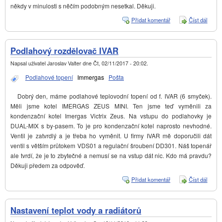
někdy v minulosti s něčím podobným nesetkal. Děkuji.
Přidat komentář
Číst dál
Poru
kotle
Podlahový rozdělovač IVAR
Napsal uživatel
Jaroslav Valter
dne
Čt, 02/11/2017 - 20:02
.
Podlahové topení
Immergas
Pošta
Dobrý den, máme podlahové teplovodní topení od f. IVAR (6 smyček).
Měli jsme kotel IMERGAS ZEUS MINI. Ten jsme teď vyměnili za
kondenzační kotel Imergas Victrix Zeus. Na vstupu do podlahovky je
DUAL-MIX s by-pasem. To je pro kondenzační kotel naprosto nevhodné.
Ventil je zatvrdlý a je třeba ho vyměnit. U firmy IVAR mě doporučili dát
ventil s větším průtokem VDS01 a regulační šroubení DD301. Náš topenář
ale tvrdí, že je to zbytečné a nemusí se na vstup dát nic. Kdo má pravdu?
Děkuji předem za odpověď.
Přidat komentář
Číst dál
Podla
rozdě
IVAR
Nastavení teplot vody a radiátorů