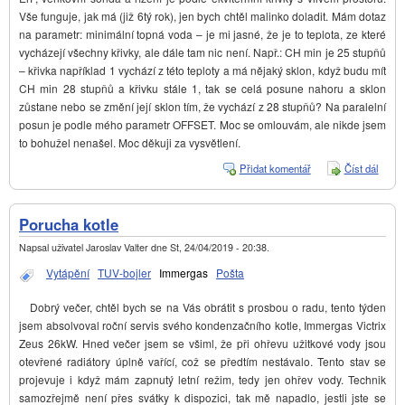
Vše funguje, jak má (již 6tý rok), jen bych chtěl malinko doladit. Mám dotaz
na parametr: minimální topná voda – je mi jasné, že je to teplota, ze které
vycházejí všechny křivky, ale dále tam nic není. Např.: CH min je 25 stupňů
– křivka například 1 vychází z této teploty a má nějaký sklon, když budu mít
CH min 28 stupňů a křivku stále 1, tak se celá posune nahoru a sklon
zůstane nebo se změní její sklon tím, že vychází z 28 stupňů? Na paralelní
posun je podle mého parametr OFFSET. Moc se omlouvám, ale nikde jsem
to bohužel nenašel. Moc děkuji za vysvětlení.
Přidat komentář
Číst dál
Nasta
CarV
Imme
Porucha kotle
Napsal uživatel
Jaroslav Valter
dne
St, 24/04/2019 - 20:38
.
Vytápění
TUV-bojler
Immergas
Pošta
Dobrý večer, chtěl bych se na Vás obrátit s prosbou o radu, tento týden
jsem absolvoval roční servis svého kondenzačního kotle, Immergas Victrix
Zeus 26kW. Hned večer jsem se všiml, že při ohřevu užitkové vody jsou
otevřené radiátory úplně vařící, což se předtím nestávalo. Tento stav se
projevuje i když mám zapnutý letní režim, tedy jen ohřev vody. Technik
samozřejmě není přes svátky k dispozici, tak mě napadlo, jestli jste se