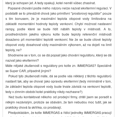
který je schopen jet. A tedy opakuji, kotel neměl vůbec zhasínat.
Popsané chování podle mého názoru nelze nazvat ekvitermní regulací. V
podstatě se to převážně chová jako primitivní "prostorový regulátor" pouze
s tím bonusem, že je maximální teplota otopové vody limitována na
základě momentální hodnoty teploty venkovní. Chybí možnost nastavení
rampy, podle které se bude řídit náběh teploty v místnosti. A to,
prostřednictvím jakého výkonu kotle bude teploty referenční místnosti
dosaženo při momentální teplotě venkovní. Ne že se bude cílové teploty
otopové vody dosahovat vždy maximálním výkonem, až na dojetí na limit
teploty, ne?
Shodneme se v tom, co se dá popsat jako chování regulátoru, který se dá
nazvat jako ekvitermní?
Máte nějaké zkušenosti s regulátory pro kotle zn. IMMERGAS? Speciálně
se Super CAR, případně jinými?
Pokud tyto zkušenosti máte, dá se podle vás některý z těchto regulátorů
nastavit tak, aby se choval jako opravdu ekvitermní (tedy minimálně v tom,
že základní teplota otopové vody bude trvale závislá na venkovní teplotě,
tedy v zimním období kotel prakticky nikdy nezhasne?)
Než budu kontaktovat někoho od prodejní firmy, chtěl jsem se poradit s
někým nezávislým, protože se obávám, že tam nebudou moc tušit, jak se
prakticky chová ta skříňka, co prodávají.
Předpokládám, že kotle IMMERGAS a řídicí jednotky IMMERGAS pracují