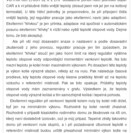
CAR a k ní příslušné čidlo vnější teploty (dosud jsem rok jel jen na kotlový
termostat). U této řídicí jednotky je proponováno, že při připojení čidla
vnější teploty, její regulátor pracuje jako ekvitermní, navíc jako adaptivní.
Ekvitermní "křivkou" je jen přímka, adaptace má spočívat v automatickém
posunu ekvitermní "křivky" k nižší nebo vyšší teplotě otopové vody. Dejme
tomu, že toto akceptuji.
Ale při vší mojí dosavadní snaze o nastavení a podle dosavadní
zkušenosti z jeho provozu, regulátor pracuje jen tím způsobem, že
ekvitermní "křivka" slouží jen jako horní limit na který regulátor vytáhne
teplotu otopové vody odpovídající momentální venkovní teplotě. Na tuto
mezní teplotu je kotel hnán maximálním výkonem. Po dosažení této teploty
je výkon kotle výrazně stažen, někdy až na nulu. Pak následuje časová
prodleva, kdy teplota otopové vody klesne prakticky téměř až na teplotu
vzduchu v referenční místnosti. Pak se toto opakuje. Průběhy teploty
otopové vody mám zaznamenány v grafu. Výsledkem je, že teplota
otopové vody výrazně kolísá a tím samozřejmě kolísá i tepelná pohoda.
Ekvitermní regulátor při venkovní teplotě kolem nuly by kotel měl držet,
byť jen na minimálním výkonu. Rozhodně by kotel neměl zhasínat.
Rozhodně v případě klasického rodinného domu ze škvárovek na 45 cm,
který není dodatečně izolován, což je můj případ. Tepelné ztráty takového
domu při venkovní nule stupňů, a i při požadované útlumové teplotě v
referenční místnosti budou určitě přesahovat minimální výkon kotle na