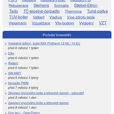
Siemens
Stiebel-Eltron
Rekuperace
Snímače
Tado
TČ-tepelné-čerpadlo
Tuhá-paliva
Thermona
TUV-bojler
Vaillant
Viadrus
Více-zdrojů-tepla
VZT
Viessmann
Vizualizace
Vliv-budovy
Vytápění
Poslední komentáře
Výsledné řešení - kotel RAY Protherm 12 KE / 14 EU
před
6 měsíců 1 týden
Díky
před
6 měsíců 1 týden
Řešení
před
6 měsíců 1 týden
SW AMiT
před
6 měsíců 3 týdny
čerpadlo PWM
před
7 měsíců 4 týdny
Zapojení plynového kotle a krbových kamen - odpověď
před
8 měsíců 1 den
Zapojení plynového kotle a krbových kamen
před
8 měsíců 1 den
Duo-tec+ - OpenTherm