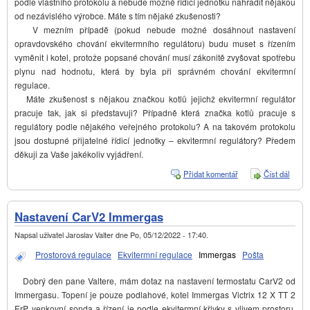
podle vlastního protokolu a nebude možné řídicí jednotku nahradit nějakou
od nezávislého výrobce. Máte s tím nějaké zkušenosti?
V mezním případě (pokud nebude možné dosáhnout nastavení
opravdovského chování ekvitermního regulátoru) budu muset s řízením
vyměnit i kotel, protože popsané chování musí zákonitě zvyšovat spotřebu
plynu nad hodnotu, která by byla při správném chování ekvitermní
regulace.
Máte zkušenost s nějakou značkou kotlů jejichž ekvitermní regulátor
pracuje tak, jak si představuji? Případně která značka kotlů pracuje s
regulátory podle nějakého veřejného protokolu? A na takovém protokolu
jsou dostupné přijatelné řídicí jednotky – ekvitermní regulátory? Předem
děkuji za Vaše jakékoliv vyjádření.
Přidat komentář
Číst dál
Regul
Supe
plyno
kotle
Nastavení CarV2 Immergas
IMM
Napsal uživatel
Jaroslav Valter
dne
Po, 05/12/2022 - 17:40
.
Prostorová regulace
Ekvitermní regulace
Immergas
Pošta
Dobrý den pane Valtere, mám dotaz na nastavení termostatu CarV2 od
Immergasu. Topení je pouze podlahové, kotel Immergas Victrix 12 X TT 2
ErP, venkovní sonda a řízení je podle ekvitermní křivky s vlivem prostoru.