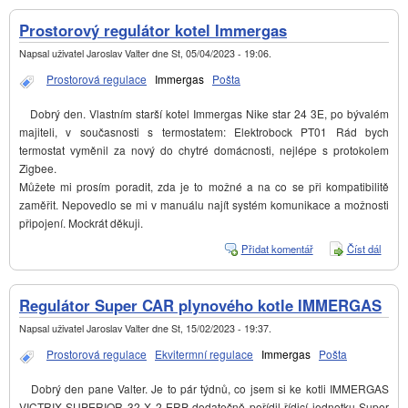
Prostorový regulátor kotel Immergas
Napsal uživatel
Jaroslav Valter
dne
St, 05/04/2023 - 19:06
.
Prostorová regulace
Immergas
Pošta
Dobrý den. Vlastním starší kotel Immergas Nike star 24 3E, po bývalém
majiteli, v současnosti s termostatem: Elektrobock PT01 Rád bych
termostat vyměnil za nový do chytré domácnosti, nejlépe s protokolem
Zigbee.
Můžete mi prosím poradit, zda je to možné a na co se při kompatibilitě
zaměřit. Nepovedlo se mi v manuálu najít systém komunikace a možnosti
připojení. Mockrát děkuji.
Přidat komentář
Číst dál
Prost
regulá
kotel
Imme
Regulátor Super CAR plynového kotle IMMERGAS
Napsal uživatel
Jaroslav Valter
dne
St, 15/02/2023 - 19:37
.
Prostorová regulace
Ekvitermní regulace
Immergas
Pošta
Dobrý den pane Valter. Je to pár týdnů, co jsem si ke kotli IMMERGAS
VICTRIX SUPERIOR 32 X 2 ERP dodatečně pořídil řídicí jednotku Super