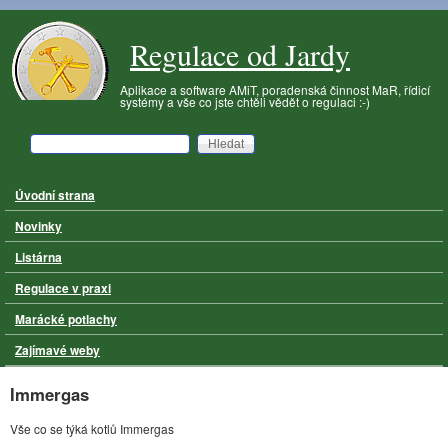
Přejít k hlavnímu obsahu
Regulace od Jardy
Aplikace a software AMiT, poradenská činnost MaR, řídicí
systémy a vše co jste chtěli vědět o regulaci :-)
Hledat
Vyhledávání
Úvodní strana
Hlavní menu
Novinky
Listárna
Regulace v praxi
Marácké potlachy
Zajímavé weby
Immergas
Vše co se týká kotlů Immergas