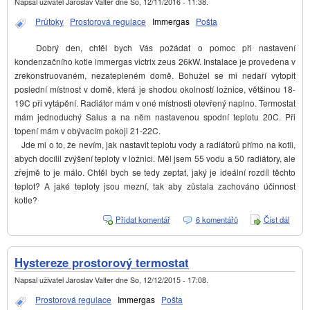
Napsal uživatel
Jaroslav Valter
dne
So, 12/11/2016 - 11:38
.
Průtoky
Prostorová regulace
Immergas
Pošta
Dobrý den, chtěl bych Vás požádat o pomoc při nastavení
kondenzačního kotle immergas victrix zeus 26kW. Instalace je provedena v
zrekonstruovaném, nezatepleném domě. Bohužel se mi nedaří vytopit
poslední místnost v domě, která je shodou okolností ložnice, většinou 18-
19C při vytápění. Radiátor mám v oné místnosti otevřený naplno. Termostat
mám jednoduchý Salus a na něm nastavenou spodní teplotu 20C. Při
topení mám v obývacím pokoji 21-22C.
Jde mi o to, že nevím, jak nastavit teplotu vody a radiátorů přímo na kotli,
abych docílil zvýšení teploty v ložnici. Měl jsem 55 vodu a 50 radiátory, ale
zřejmě to je málo. Chtěl bych se tedy zeptat, jaký je ideální rozdíl těchto
teplot? A jaké teploty jsou mezní, tak aby zůstala zachováno účinnost
kotle?
Přidat komentář
6 komentářů
Číst dál
Nasta
teplot
vody 
radiát
Hystereze prostorový termostat
Napsal uživatel
Jaroslav Valter
dne
So, 12/12/2015 - 17:08
.
Prostorová regulace
Immergas
Pošta