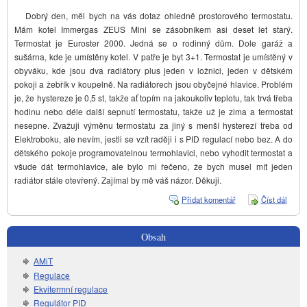
Dobrý den, měl bych na vás dotaz ohledně prostorového termostatu.
Mám kotel Immergas ZEUS Mini se zásobníkem asi deset let starý.
Termostat je Euroster 2000. Jedná se o rodinný dům. Dole garáž a
sušárna, kde je umístěny kotel. V patře je byt 3+1. Termostat je umístěný v
obyváku, kde jsou dva radiátory plus jeden v ložnici, jeden v dětském
pokoji a žebřík v koupelně. Na radiátorech jsou obyčejné hlavice. Problém
je, že hystereze je 0,5 st, takže ať topím na jakoukoliv teplotu, tak trvá třeba
hodinu nebo déle další sepnutí termostatu, takže už je zima a termostat
nesepne. Zvažuji výměnu termostatu za jiný s menší hysterezí třeba od
Elektroboku, ale nevím, jestli se vzít raději i s PID regulací nebo bez. A do
dětského pokoje programovatelnou termohlavici, nebo vyhodit termostat a
všude dát termohlavice, ale bylo mi řečeno, že bych musel mít jeden
radiátor stále otevřený. Zajímal by mě váš názor. Děkuji.
Přidat komentář
Číst dál
Hyste
prost
termo
Obsah
AMiT
Regulace
Ekvitermní regulace
Regulátor PID