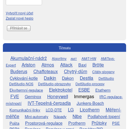
Vytvořit nový účet
Zaslat nové heslo
Témata
Akumulační-nádrž
Algoritmy
AMiT-HW
AMiTsys-
AMiT
Ariston
Atmos
Attack
Brötje
Baxi
Expert
Buderus
Chaffoteaux
Chytrý-dům
Citáty-slogany
Daikin
Destila
Cyklování-kotle
Dakon
DetStudio
DetStudio-NOS
DetStudio-obrazovky
DetStudio-procesy
Elektrokotel
ESBE
Ekvitermní-regulace
Etatherm
FVE
Honeywell
Immergas
Geminox
IRC-regulace-
IVT-Tepelná-čerpadla
Junkers-Bosch
místností
LG
Licotherm
Měření-
Komunikační-linky
LCD-DTE
měřiče
Nibe
Podlahové-topení
Mini-automaty
Nápady
Průtoky
Prostorová-regulace
Protherm
Pošta
PSE
PSP3
Regulace
Regulace-v-praxi
Regulátor-PID