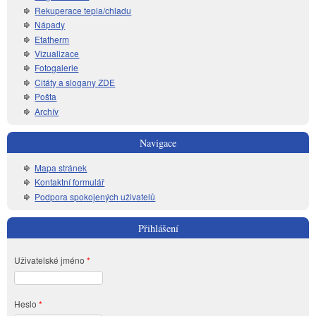
Rekuperace tepla/chladu
Nápady
Etatherm
Vizualizace
Fotogalerie
Citáty a slogany ZDE
Pošta
Archív
Navigace
Mapa stránek
Kontaktní formulář
Podpora spokojených uživatelů
Přihlášení
Uživatelské jméno
*
Heslo
*