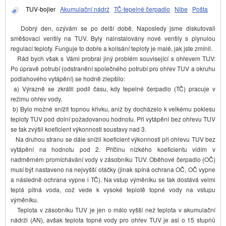
TUV-bojler
Akumulační nádrž
TČ-tepelné čerpadlo
Nibe
Pošta
Dobrý den, ozývám se po delší době. Naposledy jsme diskutovali
směšovací ventily na TUV. Byly nainstalovány nové ventily s plynulou
regulací teploty. Funguje to dobře a kolísání teploty je malé, jak jste zmínil.
Rád bych však s Vámi probral jiný problém související s ohřevem TUV:
Po úpravě potrubí (odstranění společného potrubí pro ohřev TUV a okruhu
podlahového vytápění) se hodně zlepšilo:
a) Výrazně se zkrátil podíl času, kdy tepelné čerpadlo (TČ) pracuje v
režimu ohřev vody.
b) Bylo možné snížit topnou křivku, aniž by docházelo k velkému poklesu
teploty TUV pod dolní požadovanou hodnotu. Při vytápění bez ohřevu TUV
se tak zvýšil koeficient výkonnosti soustavy nad 3.
Na druhou stranu se dále snížil koeficient výkonnosti při ohřevu TUV bez
vytápění na hodnotu pod 2. Příčinu nízkého koeficientu vidím v
nadměrném promíchávání vody v zásobníku TUV. Oběhové čerpadlo (OČ)
musí být nastaveno na nejvyšší otáčky (jinak spíná ochrana OČ, OČ vypne
a následně ochrana vypne i TČ). Na vstup výměníku se tak dostává velmi
teplá pitná voda, což vede k vysoké teplotě topné vody na vstupu
výměníku.
Teplota v zásobníku TUV je jen o málo vyšší než teplota v akumulační
nádrži (AN), avšak teplota topné vody pro ohřev TUV je asi o 15 stupňů