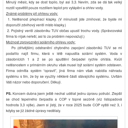
Minulý měsíc, kdy se dost topilo, byl asi 3,3. Nevím, zda se dá tak velký
rozdíl vysvětlit pouze rozdílem teplot pro vytápění a ohřev vody.
Známé problémy při ohřevu vody:
1. Netěsnost přepínací klapky. (V minulosti jste zmiňoval, že byste mi
doporučil zdvihový ventil místo klapky.)
2. Pojistný ventil zásobníku TUV občas upustí trochu vody. (Správcovská
firma to nijak neřeší, asi to za problém nepovažují.)
Možnost zprovoznění solárního ohřevu vody:
Po (dřívějším) odstranění chybného zapojení zásobníků TUV se mi
podařilo najít firmu, která v létě napustila solární systém. Voda v
zásobnících 1 a 2 se po spuštění čerpadel rychle ohřála. Kvůli
netěsnostem v primárním okruhu však musel být solární systém odstaven.
Firma odmítla systém “opravit”, jiná firma nám však nabídla náhradu
systému s tím, že by se využily některé části stávajícího systému. Uvítám
Váš názor nebo doporučení. Děkuji.
PS.
Koncem dubna jsem ještě nechal udělat jednu úpravu potrubí. Zlepšil
se chod tepelného čerpadla a COP v topné sezóně (viz listopadová
hodnota 3,3 výše). Jsem si jistý, že v roce 2025 bude COP vyšší než 3, i
kdyby se již žádné úpravy nedělaly.