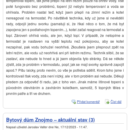
temperoval topeni, tak jsme přepli na letní režim pouze na ohřev vody. Vše
poté fungovalo bez problémů, topení již nebylo temperovaní a voda se
ohřívala. Problém nastal teď, když jsem přepli na zimní režim a kotel
nereagoval na termostat. Po návštěvě technika, kdy už jsme si nevěděli
rady, odpojil jednu svorku (pamatuji si, že říkal něco o tom, že má byt
zapojena jen s podlahovým topením...), kotel začal reagovat na termostat a
topí. Zároveň ohřívá vodu, ale jen, když topí. V případě, že netopíme a
termostat je nastaven na vyšší teplotu než pokojovou, aby se kotel
nezapínal, pak vodu bohužel neohřívá. Zkoušela jsem přepnout zpět na
letní režim, ale vodu už neohřívá ani při letním režimu. Technik slíbil, že se
zastaví, ale nebude to hned a já jsem objevila tyto stránky. Dá se někde
zjistit, zda je problém v termostatu, popř, jak se mají svorky správně zapojit
apod.? Píšu laicky, proto nevím, co vše je potřeba sdělit. Krom toho jsme i
kontrolovali tlak vody, zda není nízký, ale v tom problém asi nebude. Děkuji
předem za odpověď či radu, jak z toho ven. Jinak máme litinové topeni s
původním otevíráním a zavíráním kolečkem, samotíž, 5 topných těles v
prvním patře a tři ve druhem.
Přidat komentář
Číst dál
Kotel
Junke
2300i
neohř
Bytový dům Znojmo – aktuální stav (3)
Napsal uživatel
Jaroslav Valter
dne
Ne, 17/12/2023 - 11:47
.