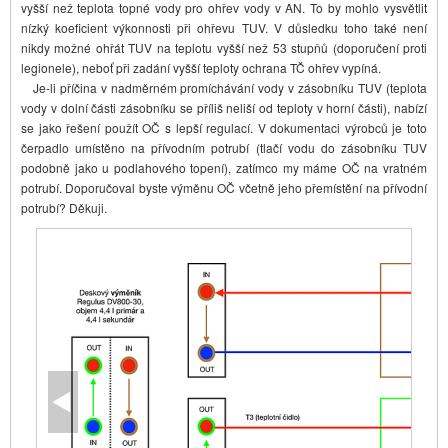
vyšší než teplota topné vody pro ohřev vody v AN. To by mohlo vysvětlit
nízký koeficient výkonnosti při ohřevu TUV. V důsledku toho také není
nikdy možné ohřát TUV na teplotu vyšší než 53 stupňů (doporučení proti
legionele), neboť při zadání vyšší teploty ochrana TČ ohřev vypíná.
Je-li příčina v nadměrném promíchávání vody v zásobníku TUV (teplota
vody v dolní části zásobníku se příliš neliší od teploty v horní části), nabízí
se jako řešení použít OČ s lepší regulací. V dokumentaci výrobců je toto
čerpadlo umístěno na přívodním potrubí (tlačí vodu do zásobníku TUV
podobně jako u podlahového topení), zatímco my máme OČ na vratném
potrubí. Doporučoval byste výměnu OČ včetně jeho přemístění na přívodní
potrubí? Děkuji.