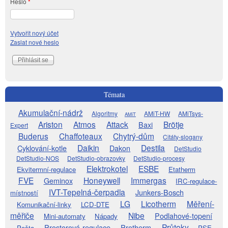
Heslo
*
Vytvořit nový účet
Zaslat nové heslo
Témata
Akumulační-nádrž
Algoritmy
AMiT-HW
AMiTsys-
AMiT
Ariston
Atmos
Attack
Brötje
Baxi
Expert
Buderus
Chaffoteaux
Chytrý-dům
Citáty-slogany
Daikin
Destila
Cyklování-kotle
Dakon
DetStudio
DetStudio-NOS
DetStudio-obrazovky
DetStudio-procesy
Elektrokotel
ESBE
Ekvitermní-regulace
Etatherm
FVE
Honeywell
Immergas
Geminox
IRC-regulace-
IVT-Tepelná-čerpadla
Junkers-Bosch
místností
LG
Licotherm
Měření-
Komunikační-linky
LCD-DTE
měřiče
Nibe
Podlahové-topení
Mini-automaty
Nápady
Průtoky
Prostorová-regulace
Protherm
Pošta
PSE