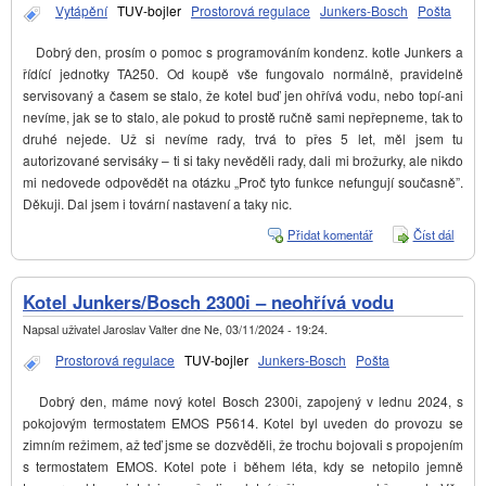
Vytápění
TUV-bojler
Prostorová regulace
Junkers-Bosch
Pošta
Dobrý den, prosím o pomoc s programováním kondenz. kotle Junkers a
řídící jednotky TA250. Od koupě vše fungovalo normálně, pravidelně
servisovaný a časem se stalo, že kotel buď jen ohřívá vodu, nebo topí-ani
nevíme, jak se to stalo, ale pokud to prostě ručně sami nepřepneme, tak to
druhé nejede. Už si nevíme rady, trvá to přes 5 let, měl jsem tu
autorizované servisáky – ti si taky nevěděli rady, dali mi brožurky, ale nikdo
mi nedovede odpovědět na otázku „Proč tyto funkce nefungují současně”.
Děkuji. Dal jsem i tovární nastavení a taky nic.
Přidat komentář
Číst dál
Kotel
neohř
vodu 
netop
Kotel Junkers/Bosch 2300i – neohřívá vodu
souč
Napsal uživatel
Jaroslav Valter
dne
Ne, 03/11/2024 - 19:24
.
Prostorová regulace
TUV-bojler
Junkers-Bosch
Pošta
Dobrý den, máme nový kotel Bosch 2300i, zapojený v lednu 2024, s
pokojovým termostatem EMOS P5614. Kotel byl uveden do provozu se
zimním režimem, až teď jsme se dozvěděli, že trochu bojovali s propojením
s termostatem EMOS. Kotel pote i během léta, kdy se netopilo jemně