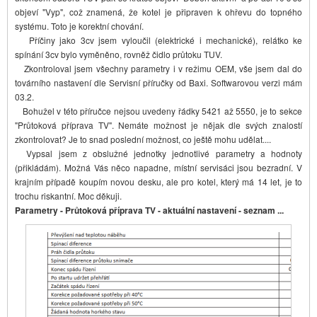
objeví "Vyp", což znamená, že kotel je připraven k ohřevu do topného
systému. Toto je korektní chování.
Příčiny jako 3cv jsem vyloučil (elektrické i mechanické), relátko ke
spínání 3cv bylo vyměněno, rovněž čidlo průtoku TUV.
Zkontroloval jsem všechny parametry i v režimu OEM, vše jsem dal do
továrního nastavení dle Servisní příručky od Baxi. Softwarovou verzi mám
03.2.
Bohužel v této příručce nejsou uvedeny řádky 5421 až 5550, je to sekce
"Průtoková příprava TV". Nemáte možnost je nějak dle svých znalostí
zkontrolovat? Je to snad poslední možnost, co ještě mohu udělat....
Vypsal jsem z obslužné jednotky jednotlivé parametry a hodnoty
(přikládám). Možná Vás něco napadne, místní servisáci jsou bezradní. V
krajním případě koupím novou desku, ale pro kotel, který má 14 let, je to
trochu riskantní. Moc děkuji.
Parametry - Průtoková příprava TV - aktuální nastavení - seznam ...