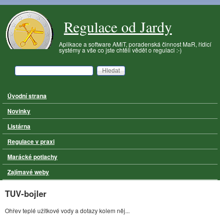
Přejít k hlavnímu obsahu
Regulace od Jardy
Aplikace a software AMiT, poradenská činnost MaR, řídicí
systémy a vše co jste chtěli vědět o regulaci :-)
Hledat
Vyhledávání
Úvodní strana
Hlavní menu
Novinky
Listárna
Regulace v praxi
Marácké potlachy
Zajímavé weby
TUV-bojler
Ohřev teplé užitkové vody a dotazy kolem něj...