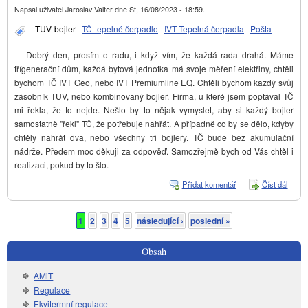
Napsal uživatel
Jaroslav Valter
dne
St, 16/08/2023 - 18:59
.
TUV-bojler
TČ-tepelné čerpadlo
IVT Tepelná čerpadla
Pošta
Dobrý den, prosím o radu, i když vím, že každá rada drahá. Máme
třígenerační dům, každá bytová jednotka má svoje měření elektřiny, chtěli
bychom TČ IVT Geo, nebo IVT Premiumline EQ. Chtěli bychom každý svůj
zásobník TUV, nebo kombinovaný bojler. Firma, u které jsem poptával TČ
mi řekla, že to nejde. Nešlo by to nějak vymyslet, aby si každý bojler
samostatně "řekl" TČ, že potřebuje nahřát. A případně co by se dělo, kdyby
chtěly nahřát dva, nebo všechny tři bojlery. TČ bude bez akumulační
nádrže. Předem moc děkuji za odpověď. Samozřejmě bych od Vás chtěl i
realizaci, pokud by to šlo.
Přidat komentář
Číst dál
Bojle
a TČ
1
2
3
4
5
následující ›
poslední »
Stránky
Obsah
AMiT
Regulace
Ekvitermní regulace