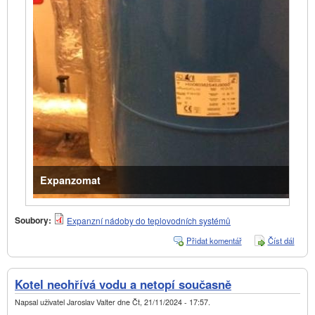
Expanzomat
Soubory:
Expanzní nádoby do teplovodních systémů
Přidat komentář
Číst dál
Bytov
dům
Znoj
–
Kotel neohřívá vodu a netopí současně
aktuál
stav (
Napsal uživatel
Jaroslav Valter
dne
Čt, 21/11/2024 - 17:57
.