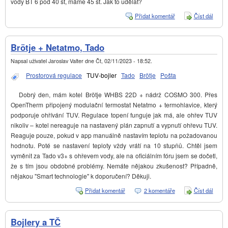
vody BT 6 pod 40 st, máme 45 st. Jak to udělat?
Přidat komentář
Číst dál
Sníže
teplot
BT6
Brötje + Netatmo, Tado
Napsal uživatel
Jaroslav Valter
dne
Čt, 02/11/2023 - 18:52
.
Prostorová regulace
TUV-bojler
Tado
Brötje
Pošta
Dobrý den, mám kotel Brötje WHBS 22D + nádrž COSMO 300. Přes
OpenTherm připojený modulační termostat Netatmo + termohlavice, který
podporuje ohřívání TUV. Regulace topení funguje jak má, ale ohřev TUV
nikoliv – kotel nereaguje na nastavený plán zapnutí a vypnutí ohřevu TUV.
Reaguje pouze, pokud v app manuálně nastavím teplotu na požadovanou
hodnotu. Poté se nastavení teploty vždy vrátí na 10 stupňů. Chtěl jsem
vyměnit za Tado v3+ s ohřevem vody, ale na oficiálním fóru jsem se dočetl,
že s tím jsou obdobné problémy. Nemáte nějakou zkušenost? Případně,
nějakou "Smart technologie" k doporučení? Děkuji.
Přidat komentář
2 komentáře
Číst dál
Brötj
Netat
Tado
Bojlery a TČ