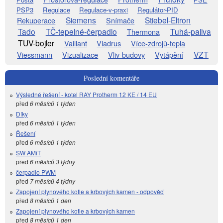
PSP3
Regulace
Regulace-v-praxi
Regulátor-PID
Siemens
Stiebel-Eltron
Rekuperace
Snímače
Tado
TČ-tepelné-čerpadlo
Tuhá-paliva
Thermona
TUV-bojler
Vaillant
Viadrus
Více-zdrojů-tepla
VZT
Viessmann
Vizualizace
Vliv-budovy
Vytápění
Poslední komentáře
Výsledné řešení - kotel RAY Protherm 12 KE / 14 EU
před
6 měsíců 1 týden
Díky
před
6 měsíců 1 týden
Řešení
před
6 měsíců 1 týden
SW AMiT
před
6 měsíců 3 týdny
čerpadlo PWM
před
7 měsíců 4 týdny
Zapojení plynového kotle a krbových kamen - odpověď
před
8 měsíců 1 den
Zapojení plynového kotle a krbových kamen
před
8 měsíců 1 den