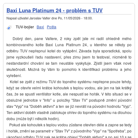
Baxi Luna Platinum 24 - problém s TUV
Napsal uživatel
Jaroslav Valter
dne
Po, 11/05/2026 - 18:00
.
TUV-bojler
Baxi
Pošta
Dobrý den, pane Valtere, 2 roky zpět jste mi radil ohledně mého
kombinovaného kotle Baxi Luna Platinum 24, u kterého se někdy po
odběru TUV nepřepnul kotel do vytápění. Závada byla sporadická, spolu
jsme vyzkoušeli řadu nastavení, přes zimu jsem to testoval, nicméně to
nestandardní chování se tam neustále vyskytuje. Zjistil jsem však nové
skutečnosti. Možná by Vám to pomohlo k identifikaci problému a jeho
vyřešení.
Kotel se zpět z režimu TUV do topného systému nepřepne pouze tehdy,
když se otevře velmi krátce kohoutek s teplou vodou, ale jen na tak krátký
čas, že se spustí ventilátor kotle, ale nespustí se hořák. V této situaci se v
obslužné jednotce v "Info" u položky "Stav TV" postupně změní původní
stav "Vyp" na "Doběh aktivní" a ten se již nevrátí na původní hodnotu "Vyp".
Ten aktivní doběh vlastně zablokuje ohřev do topného systému na dlouhou
dobu (může být i několik hodin).
Pokud ale kohoutek s teplou vodou zůstane otevřen déle a zapne se tedy
i hořák, změní se parametr v "Stav TV" z původního "Vyp" na "Spotřeba", po
ukončení odběru TUV pak se krátce objeví "Doběh aktivní" a po asi 10 s se