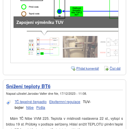
Zapojení výměníku TUV
Přidat komentář
Číst dál
Bytov
dům
Znoj
–
Snížení teploty BT6
aktuál
stav (
Napsal uživatel
Jaroslav Valter
dne
Ne, 17/12/2023 - 11:08
.
TČ-tepelné čerpadlo
Ekvitermní regulace
TUV-
bojler
Nibe
Pošta
Mám TČ Nibe VVM 225. Teplota v místnosti nastavena 22 st., vytopí s
bídou 19 st. Průtoky v podlaze seřízeny. Hlásí snížit TEPLOTU plnění teplé