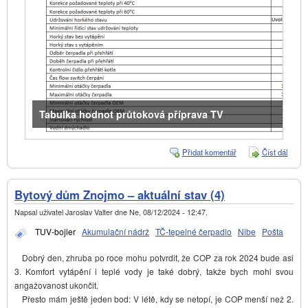
Tabulka hodnot průtoková příprava TV
Přidat komentář
Číst dál
Baxi
Luna
Plati
24 -
Bytový dům Znojmo – aktuální stav (4)
probl
s TU
Napsal uživatel
Jaroslav Valter
dne
Ne, 08/12/2024 - 12:47
.
TUV-bojler
Akumulační nádrž
TČ-tepelné čerpadlo
Nibe
Pošta
Dobrý den, zhruba po roce mohu potvrdit, že COP za rok 2024 bude asi
3. Komfort vytápění i teplé vody je také dobrý, takže bych mohl svou
angažovanost ukončit.
Přesto mám ještě jeden bod: V létě, kdy se netopí, je COP menší než 2.