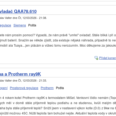
vladač QAA78.610
lav Valter
dne
Čt, 12/03/2026 - 21:38
.
regulace
Siemens
Pošta
e nám prosím pomoci? Vypadá, že nám právě "umřel" ovladač. Stále bliká i při 
mutí baterií. Snažím se někde zjistit, zda existuje nějaká náhrada, případně to ne
 mobil ala Tuaya....jen plácám a vůbec tomu nerozumím. Moc děkujeme za jakouko
Přidat komen
ha a Protherm ray9K
lav Valter
dne
Čt, 12/03/2026 - 21:33
.
opení
Prostorová regulace
Protherm
Pošta
 rokem kotel Protherm ray9K s termostatem MiSet. Venkovní čidlo nemám (Topen
bych měl v domě stále příjemně teplou podlahu a ne studenou, kvůli malým d
laha byla stále příjemně teplá? Snížil jsem v nastavení výkon kotle (D.0) z 9kw na
nejnižší možnou 45C. Nižší teplota tam bohužel nejde. Aktuální teplota vody v okruh