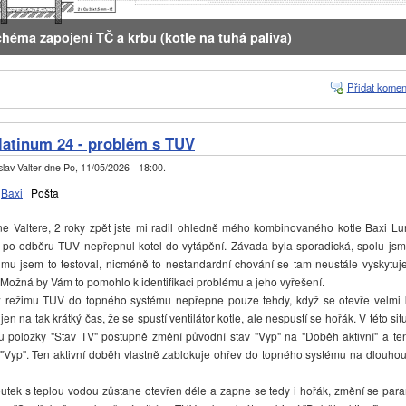
héma zapojení TČ a krbu (kotle na tuhá paliva)
Přidat komen
latinum 24 - problém s TUV
lav Valter
dne
Po, 11/05/2026 - 18:00
.
Baxi
Pošta
Valtere, 2 roky zpět jste mi radil ohledně mého kombinovaného kotle Baxi Lu
 po odběru TUV nepřepnul kotel do vytápění. Závada byla sporadická, spolu jsm
imu jsem to testoval, nicméně to nestandardní chování se tam neustále vyskytuje.
 Možná by Vám to pomohlo k identifikaci problému a jeho vyřešení.
režimu TUV do topného systému nepřepne pouze tehdy, když se otevře velmi 
jen na tak krátký čas, že se spustí ventilátor kotle, ale nespustí se hořák. V této si
 u položky "Stav TV" postupně změní původní stav "Vyp" na "Doběh aktivní" a ten
"Vyp". Ten aktivní doběh vlastně zablokuje ohřev do topného systému na dlouhou
ek s teplou vodou zůstane otevřen déle a zapne se tedy i hořák, změní se param