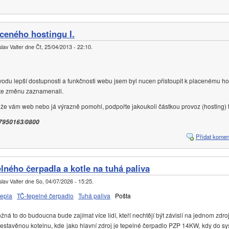
ceného hostingu I.
lav Valter
dne
Čt, 25/04/2013 - 22:10
.
vodu lepší dostupnosti a funkčnosti webu jsem byl nucen přistoupit k placenému h
ste změnu zaznamenali.
liže vám web nebo já výrazně pomohl, podpořte jakoukoli částkou provoz (hosting)
7950163/0800
Přidat komen
lného čerpadla a kotle na tuhá paliva
lav Valter
dne
So, 04/07/2026 - 15:25
.
tepla
TČ-tepelné čerpadlo
Tuhá paliva
Pošta
á to do budoucna bude zajímat více lidí, kteří nechtějí být závislí na jednom zdroj
stavěnou kotelnu, kde jako hlavní zdroj je tepelné čerpadlo PZP 14KW, kdy do sy