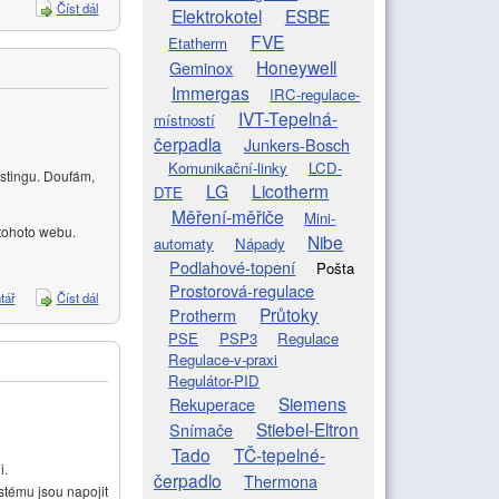
Číst dál
Napřed hledejte na serveru
Elektrokotel
ESBE
FVE
Etatherm
Honeywell
Geminox
Immergas
IRC-regulace-
IVT-Tepelná-
místností
čerpadla
Junkers-Bosch
Komunikační-linky
LCD-
ostingu. Doufám,
LG
Licotherm
DTE
Měření-měřiče
Mini-
 tohoto webu.
Nibe
automaty
Nápady
Podlahové-topení
Pošta
Prostorová-regulace
tář
Číst dál
Podpora placeného hostingu I.
Průtoky
Protherm
PSE
PSP3
Regulace
Regulace-v-praxi
Regulátor-PID
Siemens
Rekuperace
Stiebel-Eltron
Snímače
Tado
TČ-tepelné-
i.
čerpadlo
Thermona
stému jsou napojit