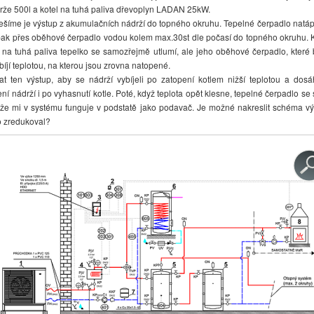
rže 500l a kotel na tuhá paliva dřevoplyn LADAN 25kW.
šíme je výstup z akumulačních nádrží do topného okruhu. Tepelné čerpadlo natáp
 pak přes oběhové čerpadlo vodou kolem max.30st dle počasí do topného okruhu. 
 na tuhá paliva tepelko se samozřejmě utlumí, ale jeho oběhové čerpadlo, které
íjí teplotou, na kterou jsou zrovna natopené.
ten výstup, aby se nádrží vybíjeli po zatopení kotlem nižší teplotou a dosáh
ení nádrží i po vyhasnutí kotle. Poté, když teplota opět klesne, tepelné čerpadlo se 
kže mi v systému funguje v podstatě jako podavač. Je možné nakreslit schéma v
to zredukoval?