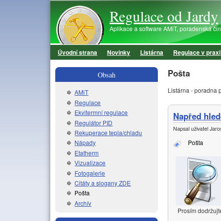
Regulace od Jardy
Aplikace a software AMiT, poradenská činno
Úvodní strana
Novinky
Listárna
Regulace v praxi
Hlavní menu
Pošta
Obsah
Listárna - poradna p
AMiT
Regulace
Ekvitermní regulace
Napřed hled
Regulátor PID
Napsal uživatel
Jaros
Rekuperace tepla/chladu
Pošta
Nápady
Etatherm
Vizualizace
Fotogalerie
Citáty a slogany ZDE
Pošta
Archív
Prosím dodržujte 