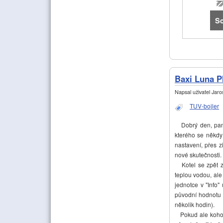
Sc
Baxi Luna P
Napsal uživatel
Jaros
TUV-bojler
Dobrý den, pane 
kterého se někdy
nastavení, přes z
nové skutečnosti.
Kotel se zpět z 
teplou vodou, ale 
jednotce v "Info"
původní hodnotu 
několik hodin).
Pokud ale kohout