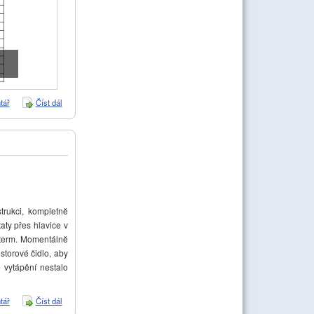
tář
Číst dál
Baxi Luna Platinum 24 - problém s TUV
rukci, kompletně
aty přes hlavice v
viterm. Momentálně
storové čidlo, aby
e vytápění nestalo
tář
Číst dál
Regulace vytápění s kotlem Geminox