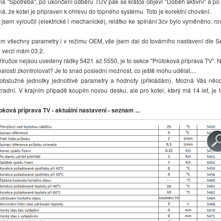
a "Spotřeba", po ukončení odběru TUV pak se krátce objeví "Doběh aktivní" a po 
á, že kotel je připraven k ohřevu do topného systému. Toto je korektní chování.
jsem vyloučil (elektrické i mechanické), relátko ke spínání 3cv bylo vyměněno, ro
m všechny parametry i v režimu OEM, vše jsem dal do továrního nastavení dle Ser
 verzi mám 03.2.
íručce nejsou uvedeny řádky 5421 až 5550, je to sekce "Průtoková příprava TV".
alostí zkontrolovat? Je to snad poslední možnost, co ještě mohu udělat....
služné jednotky jednotlivé parametry a hodnoty (přikládám). Možná Vás něc
zradní. V krajním případě koupím novou desku, ale pro kotel, který má 14 let, je to
ková příprava TV - aktuální nastavení - seznam ...