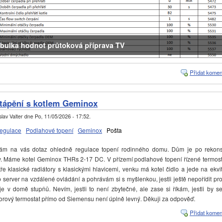
bulka hodnot průtoková příprava TV
Přidat komen
tápění s kotlem Geminox
lav Valter
dne
Po, 11/05/2026 - 17:52
.
regulace
Podlahové topení
Geminox
Pošta
na vás dotaz ohledně regulace topení rodinného domu. Dům je po rekonst
ly. Máme kotel Geminox THRs 2-17 DC. V přízemí podlahové topení řízené termost
tře klasické radiátory s klasickými hlavicemi, venku má kotel čidlo a jede na ek
 server na vzdálené ovládání a pohrávám si s myšlenkou, jestli ještě nepořídit pro
 je v domě stupňů. Nevím, jestli to není zbytečné, ale zase si říkám, jestli by s
storový termostat přímo od Siemensu není úplně levný. Děkuji za odpověď.
Přidat komen