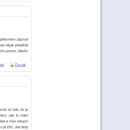
opětovném zapnutí
lze nějak předělat
liv pomoc, Martin
tář
Číst dál
Nefunkční ovladač QAA78.610
ář mi řekl, že je
ětem. Jak to mám
 6kw a max vstupní
u je 25c. Jde tedy