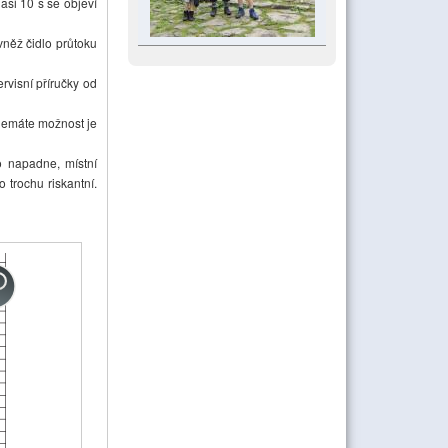
asi 10 s se objeví
vněž čidlo průtoku
visní příručky od
 Nemáte možnost je
o napadne, místní
 trochu riskantní.