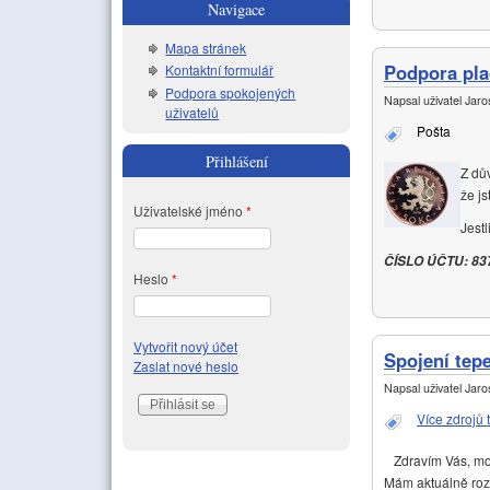
Navigace
Mapa stránek
Podpora pla
Kontaktní formulář
Podpora spokojených
Napsal uživatel
Jaros
uživatelů
Pošta
Přihlášení
Z dů
že j
Uživatelské jméno
*
Jest
ČÍSLO ÚČTU: 83
Heslo
*
Vytvořit nový účet
Spojení tepe
Zaslat nové heslo
Napsal uživatel
Jaros
Více zdrojů 
Zdravím Vás, možn
Mám aktuálně roze