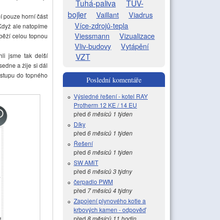
Tuhá-paliva
TUV-
bojler
Vaillant
Viadrus
í pouze horní část
Více-zdrojů-tepla
Když ale natopíme
Viessmann
Vizualizace
 běží celou topnou
Vliv-budovy
Vytápění
li jsme tak delší
VZT
sedne a žije si dál
ýstupu do topného
Poslední komentáře
Výsledné řešení - kotel RAY
Protherm 12 KE / 14 EU
před
6 měsíců 1 týden
Díky
před
6 měsíců 1 týden
Řešení
před
6 měsíců 1 týden
SW AMiT
před
6 měsíců 3 týdny
čerpadlo PWM
před
7 měsíců 4 týdny
Zapojení plynového kotle a
krbových kamen - odpověď
před
8 měsíců 11 hodin