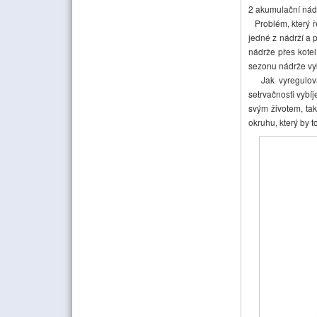
2 akumulační nád
Problém, který ře
jedné z nádrží a
nádrže přes kotel
sezonu nádrže vyb
Jak vyregulovat 
setrvačnosti vybíj
svým životem, ta
okruhu, který by 