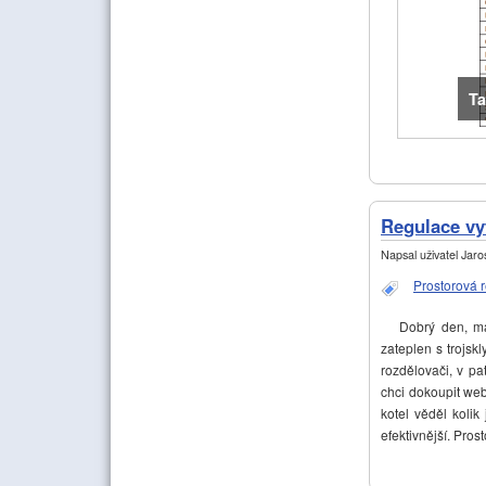
Ta
Regulace vy
Napsal uživatel
Jaros
Prostorová 
Dobrý den, mám 
zateplen s trojsk
rozdělovači, v pa
chci dokoupit web
kotel věděl kolik
efektivnější. Pro