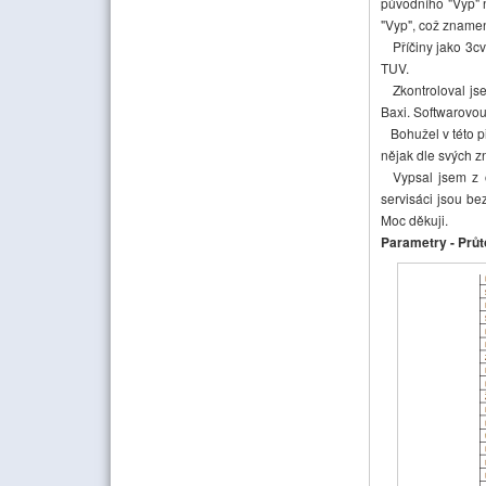
původního "Vyp" n
"Vyp", což znamen
Příčiny jako 3cv 
TUV.
Zkontroloval jse
Baxi. Softwarovou
Bohužel v této př
nějak dle svých zn
Vypsal jsem z ob
servisáci jsou be
Moc děkuji.
Parametry - Průto