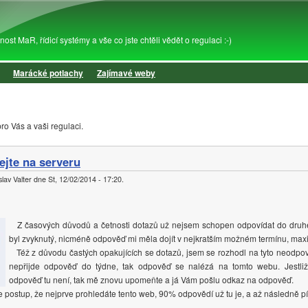
Přejít k hlavnímu obsahu
st MaR, řídicí systémy a vše co jste chtěli vědět o regulaci :-)
Marácké potlachy
Zajímavé weby
ro Vás a vaši regulaci.
ejte na serveru
lav Valter
dne
St, 12/02/2014 - 17:20
.
Z časových důvodů a četnosti dotazů už nejsem schopen odpovídat do druh
byl zvyknutý, nicméně odpověď mi měla dojít v nejkratším možném termínu, max
Též z důvodu častých opakujících se dotazů, jsem se rozhodl na tyto neodpoví
nepřijde odpověď do týdne, tak odpověď se nalézá na tomto webu. Jestliže 
odpověď tu není, tak mě znovu upomeňte a já Vám pošlu odkaz na odpověď.
postup, že nejprve prohledáte tento web, 90% odpovědí už tu je, a až následně pí