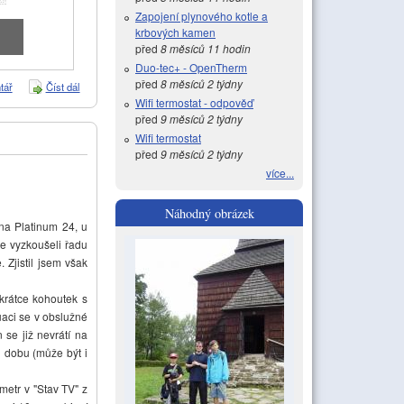
Zapojení plynového kotle a
krbových kamen
před
8 měsíců 11 hodin
Duo-tec+ - OpenTherm
před
8 měsíců 2 týdny
tář
Číst dál
Spojení tepelného čerpadla a kotle na tuhá paliva
Wifi termostat - odpověď
před
9 měsíců 2 týdny
Wifi termostat
před
9 měsíců 2 týdny
více...
Náhodný obrázek
na Platinum 24, u
e vyzkoušeli řadu
 Zjistil jsem však
krátce kohoutek s
tuaci se v obslužné
 se již nevrátí na
 dobu (může být i
etr v "Stav TV" z