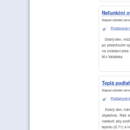
Nefunkční o
Napsal uživatel
Jaros
Prostorová 
Dobrý den, můžet
po předchozím vyj
na ovládaní přes
M z Valašska
Teplá podla
Napsal uživatel
Jaros
Podlahové t
Dobrý den, mám 4
zbytečné). Rád 
nastavit, aby pod
teplotu (D.71) a 