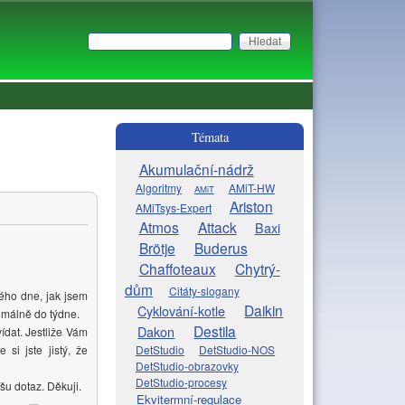
Hledat
Vyhledávání
Témata
Akumulační-nádrž
Algoritmy
AMiT-HW
AMiT
Ariston
AMiTsys-Expert
Atmos
Attack
Baxi
Brötje
Buderus
Chaffoteaux
Chytrý-
dům
Citáty-slogany
ého dne, jak jsem
Daikin
Cyklování-kotle
imálně do týdne.
Destila
Dakon
dat. Jestliže Vám
DetStudio
DetStudio-NOS
si jste jistý, že
DetStudio-obrazovky
DetStudio-procesy
šu dotaz. Děkuji.
Ekvitermní-regulace