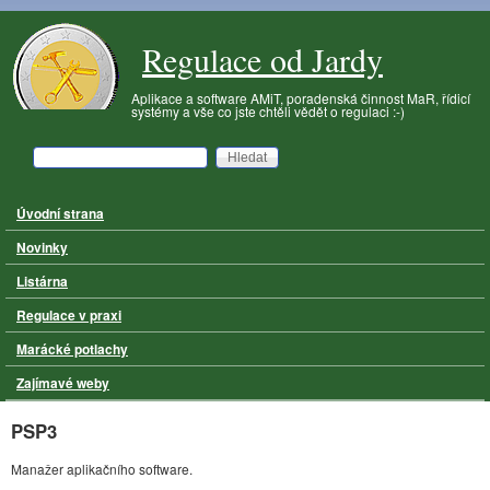
Přejít k hlavnímu obsahu
Regulace od Jardy
Aplikace a software AMiT, poradenská činnost MaR, řídicí
systémy a vše co jste chtěli vědět o regulaci :-)
Hledat
Vyhledávání
Úvodní strana
Hlavní menu
Novinky
Listárna
Regulace v praxi
Marácké potlachy
Zajímavé weby
PSP3
Manažer aplikačního software.