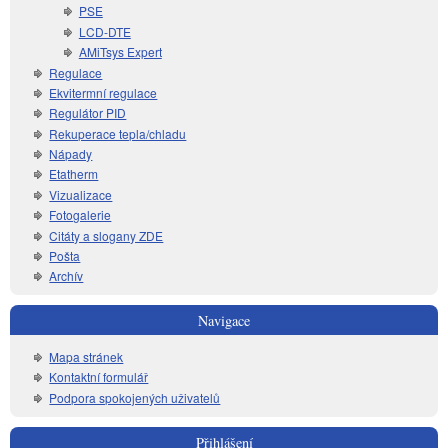
PSE
LCD-DTE
AMiTsys Expert
Regulace
Ekvitermní regulace
Regulátor PID
Rekuperace tepla/chladu
Nápady
Etatherm
Vizualizace
Fotogalerie
Citáty a slogany ZDE
Pošta
Archív
Navigace
Mapa stránek
Kontaktní formulář
Podpora spokojených uživatelů
Přihlášení