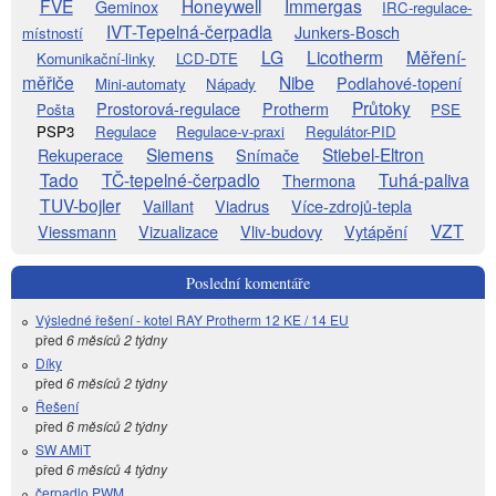
FVE
Honeywell
Immergas
Geminox
IRC-regulace-
IVT-Tepelná-čerpadla
Junkers-Bosch
místností
LG
Licotherm
Měření-
Komunikační-linky
LCD-DTE
měřiče
Nibe
Podlahové-topení
Mini-automaty
Nápady
Průtoky
Prostorová-regulace
Protherm
Pošta
PSE
PSP3
Regulace
Regulace-v-praxi
Regulátor-PID
Siemens
Stiebel-Eltron
Rekuperace
Snímače
Tado
TČ-tepelné-čerpadlo
Tuhá-paliva
Thermona
TUV-bojler
Vaillant
Viadrus
Více-zdrojů-tepla
VZT
Viessmann
Vizualizace
Vliv-budovy
Vytápění
Poslední komentáře
Výsledné řešení - kotel RAY Protherm 12 KE / 14 EU
před
6 měsíců 2 týdny
Díky
před
6 měsíců 2 týdny
Řešení
před
6 měsíců 2 týdny
SW AMiT
před
6 měsíců 4 týdny
čerpadlo PWM