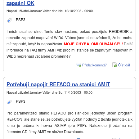
příka
zapsání OK
Napsal uživatel
Jaroslav Valter
dne
Ne, 12/10/2003 - 00:00
.
PSP3
I mistr tesař se utne. Tento stav nastane, pokud použijete REGDBDIR a
necháte zapnuté mapování WIDů. Vůbec jsem si neuvědomil, že ho mohu
mít zapnuté, když to nepoužívám.
MOJE CHYBA, OMLOUVÁM SE!!!
Další
informace na FAQ firmy AMiT viz proč mi stanice se zapnutým mapováním
WIDů nepřenáší vzdálené proměnné?
Přidat komentář
Číst dál
PSP 3
ČTEN
REG
– čte
Potřebuji napojit REFACO na stanici AMiT
chce,
zaps
Napsal uživatel
Jaroslav Valter
dne
So, 11/10/2003 - 00:00
.
PSP3
Pro parametrizaci stanic REFACO pro Fan-coil jednotky určen program
REFCON, ale stane se, že potřebujete vyčítat hodnoty z těchto jednotek a k
tomu je určena knihovna ASIMP (pro PSP). Naleznete ji zdarma na
firemním CD firmy AMiT ve složce Downloads.