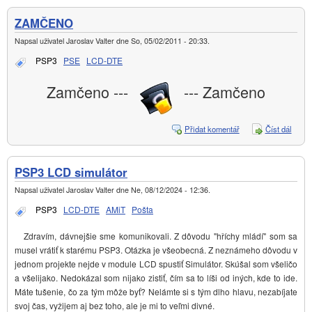
ZAMČENO
Napsal uživatel
Jaroslav Valter
dne
So, 05/02/2011 - 20:33
.
PSP3
PSE
LCD-DTE
Zamčeno ---
--- Zamčeno
Přidat komentář
Číst dál
ZAM
PSP3 LCD simulátor
Napsal uživatel
Jaroslav Valter
dne
Ne, 08/12/2024 - 12:36
.
PSP3
LCD-DTE
AMiT
Pošta
Zdravím, dávnejšie sme komunikovali. Z dôvodu "hříchy mládí" som sa
musel vrátiť k starému PSP3. Otázka je všeobecná. Z neznámeho dôvodu v
jednom projekte nejde v module LCD spustiť Simulátor. Skúšal som všeličo
a všelijako. Nedokázal som nijako zistiť, čím sa to líši od iných, kde to ide.
Máte tušenie, čo za tým môže byť? Nelámte si s tým dlho hlavu, nezabíjate
svoj čas, vyžijem aj bez toho, ale je mi to veľmi divné.