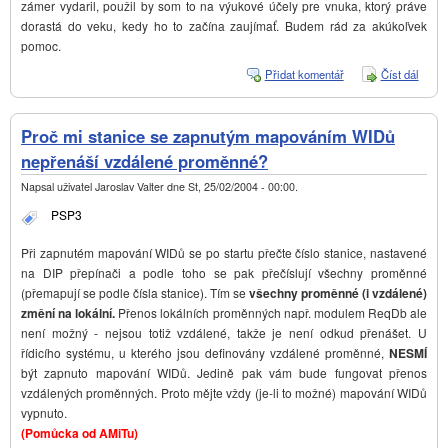
zámer vydaril, použil by som to na výukové účely pre vnuka, ktorý práve
dorastá do veku, kedy ho to začína zaujímať. Budem rád za akúkoľvek
pomoc.
Přidat komentář
Číst dál
Proce
modu
AMA
Proč mi stanice se zapnutým mapováním WIDů
nepřenáší vzdálené proměnné?
Napsal uživatel
Jaroslav Valter
dne
St, 25/02/2004 - 00:00
.
PSP3
Při zapnutém mapování WIDů se po startu přečte číslo stanice, nastavené
na DIP přepínači a podle toho se pak přečíslují všechny proměnné
(přemapují se podle čísla stanice). Tím se
všechny proměnné (i vzdálené)
změní na lokální.
Přenos lokálních proměnných např. modulem ReqDb ale
není možný - nejsou totiž vzdálené, takže je není odkud přenášet. U
řídicího systému, u kterého jsou definovány vzdálené proměnné,
NESMÍ
být zapnuto mapování WIDů. Jedině pak vám bude fungovat přenos
vzdálených proměnných. Proto mějte vždy (je-li to možné) mapování WIDů
vypnuto.
(Pomůcka od AMiTu)