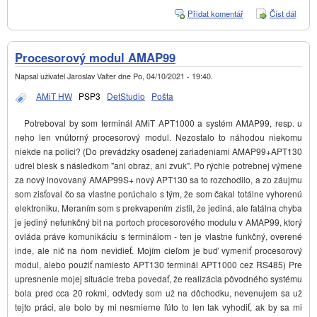
Přidat komentář
Číst dál
PSP
LCD
simul
Procesorový modul AMAP99
Napsal uživatel
Jaroslav Valter
dne
Po, 04/10/2021 - 19:40
.
AMiT HW
PSP3
DetStudio
Pošta
Potreboval by som terminál AMiT APT1000 a systém AMAP99, resp. u
neho len vnútorný procesorový modul. Nezostalo to náhodou niekomu
niekde na polici? (Do prevádzky osadenej zariadeniami AMAP99+APT130
udrel blesk s následkom "ani obraz, ani zvuk". Po rýchle potrebnej výmene
za nový inovovaný AMAP99S+ nový APT130 sa to rozchodilo, a zo záujmu
som zisťoval čo sa vlastne porúchalo s tým, že som čakal totálne vyhorenú
elektroniku. Meraním som s prekvapením zistil, že jediná, ale fatálna chyba
je jediný nefunkčný bit na portoch procesorového modulu v AMAP99, ktorý
ovláda práve komunikáciu s terminálom - ten je vlastne funkčný, overené
inde, ale nič na ňom nevidieť. Mojím cieľom je buď vymeniť procesorový
modul, alebo použiť namiesto APT130 terminál APT1000 cez RS485) Pre
upresnenie mojej situácie treba povedať, že realizácia pôvodného systému
bola pred cca 20 rokmi, odvtedy som už na dôchodku, nevenujem sa už
tejto práci, ale bolo by mi nesmierne ľúto to len tak vyhodiť, ak by sa mi