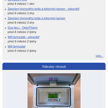
před
8 měsíců 1 den
Zapojení plynového kotle a krbových kamen - odpověď
před
8 měsíců 3 dny
Zapojení plynového kotle a krbových kamen
před
8 měsíců 3 dny
Duo-tec+ - OpenTherm
před
8 měsíců 3 týdny
Wifi termostat - odpověď
před
9 měsíců 2 týdny
Wifi termostat
před
9 měsíců 2 týdny
více...
Náhodný obrázek