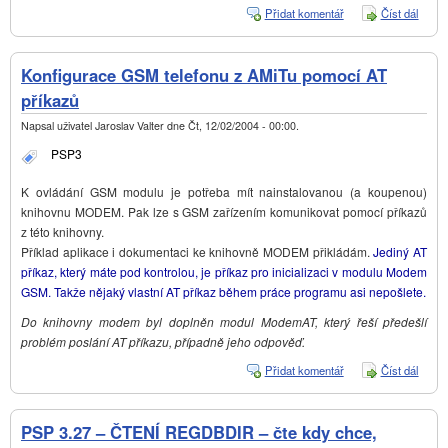
Přidat komentář
Číst dál
Proč 
stani
zapn
mapo
Konfigurace GSM telefonu z AMiTu pomocí AT
WIDů
nepře
příkazů
vzdál
prom
Napsal uživatel
Jaroslav Valter
dne
Čt, 12/02/2004 - 00:00
.
PSP3
K ovládání GSM modulu je potřeba mít nainstalovanou (a koupenou)
knihovnu MODEM. Pak lze s GSM zařízením komunikovat pomocí příkazů
z této knihovny.
Příklad aplikace i dokumentaci ke knihovně MODEM přikládám.
Jediný AT
příkaz, který máte pod kontrolou, je příkaz pro inicializaci v modulu Modem
GSM. Takže nějaký vlastní AT příkaz během práce programu asi nepošlete.
Do knihovny modem byl doplněn modul ModemAT, který řeší předešlí
problém poslání AT příkazu, případně jeho odpověď.
Přidat komentář
Číst dál
Konfi
GSM
telefo
AMiT
PSP 3.27 – ČTENÍ REGDBDIR – čte kdy chce,
pomoc