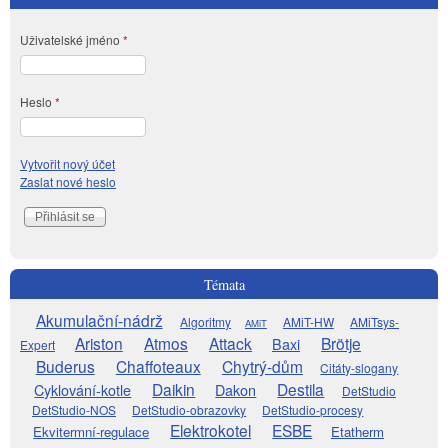
Uživatelské jméno
*
Heslo
*
Vytvořit nový účet
Zaslat nové heslo
Témata
Akumulační-nádrž
Algoritmy
AMiT-HW
AMiTsys-
AMiT
Ariston
Atmos
Attack
Brötje
Baxi
Expert
Buderus
Chaffoteaux
Chytrý-dům
Citáty-slogany
Daikin
Destila
Cyklování-kotle
Dakon
DetStudio
DetStudio-NOS
DetStudio-obrazovky
DetStudio-procesy
Elektrokotel
ESBE
Ekvitermní-regulace
Etatherm