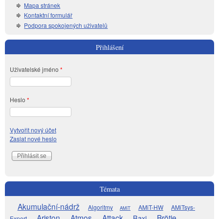
Mapa stránek
Kontaktní formulář
Podpora spokojených uživatelů
Přihlášení
Uživatelské jméno
*
Heslo
*
Vytvořit nový účet
Zaslat nové heslo
Témata
Akumulační-nádrž
Algoritmy
AMiT-HW
AMiTsys-
AMiT
Ariston
Atmos
Attack
Brötje
Baxi
Expert