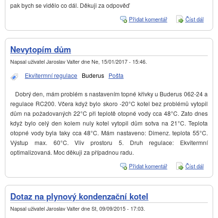
pak bych se vidělo co dál. Děkuji za odpověď
Přidat komentář
Číst dál
Průto
podla
topen
Nevytopím dům
Napsal uživatel
Jaroslav Valter
dne
Ne, 15/01/2017 - 15:46
.
Ekvitermní regulace
Buderus
Pošta
Dobrý den, mám problém s nastavením topné křivky u Buderus 062-24 a
regulace RC200. Včera když bylo skoro -20°C kotel bez problémů vytopil
dům na požadovaných 22°C při teplotě otopné vody cca 48°C. Zato dnes
když bylo celý den kolem nuly kotel vytopil dům sotva na 21°C. Teplota
otopné vody byla taky cca 48°C. Mám nastaveno: Dimenz. teplota 55°C.
Výstup max. 60°C. Vliv prostoru 5. Druh regulace: Ekvitermní
optimalizovaná. Moc děkuji za případnou radu.
Přidat komentář
Číst dál
Nevyt
dům
Dotaz na plynový kondenzační kotel
Napsal uživatel
Jaroslav Valter
dne
St, 09/09/2015 - 17:03
.