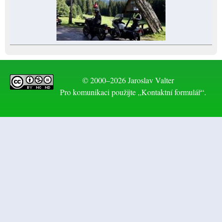
© 2000–2026 Jaroslav Valter
Pro komunikaci použijte „Kontaktní formulář“.