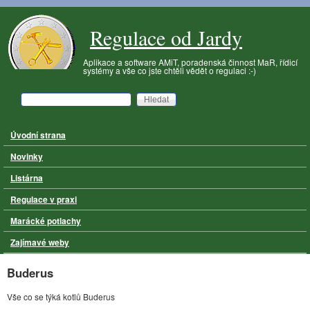
Přejít k hlavnímu obsahu
Regulace od Jardy
Aplikace a software AMiT, poradenská činnost MaR, řídicí
systémy a vše co jste chtěli vědět o regulaci :-)
Hledat
Vyhledávání
Úvodní strana
Hlavní menu
Novinky
Listárna
Regulace v praxi
Marácké potlachy
Zajímavé weby
Buderus
Vše co se týká kotlů Buderus