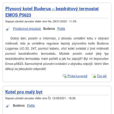
Plynový kotel Buderus – bezdrátový termostat
EMOS P5623
Napsal uživatel
Jaroslav Valter
dne
Ne, 29/01/2023 - 11:09
.
Prostorová regulace
Buderus
Pošta
Dobrý den, prosím o informaci, z důvodu umístění krbu v obývací
místnosti, kde je umístěna regulace teploty plynového kotle Buderus
Logamax UO 52. 24T, pomocí kabelu, chci kotel ovládat z jiné místnosti
pomocí bezdrátového termostatu. Můžete prosím uvést jaký typ
bezdrátového termostatu mám pořídit a jak ho zapojit? Byl mi doporučen
Emos-p5623. Samozřejmě původní ovládání z obýváku odpojit. Velmi Vám
děkuji za jakoukoliv odpověď.
Přidat komentář
Číst dál
Plyno
kotel
Buder
bezdr
Kotel pro malý byt
termo
EMO
Napsal uživatel
Jaroslav Valter
dne
Čt, 12/08/2021 - 18:28
.
P562
Buderus
Pošta