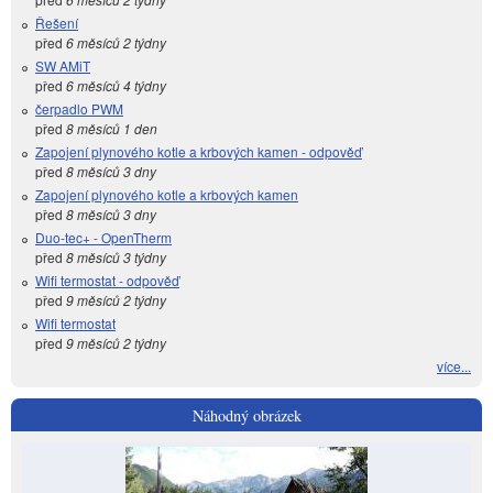
Řešení
před
6 měsíců 2 týdny
SW AMiT
před
6 měsíců 4 týdny
čerpadlo PWM
před
8 měsíců 1 den
Zapojení plynového kotle a krbových kamen - odpověď
před
8 měsíců 3 dny
Zapojení plynového kotle a krbových kamen
před
8 měsíců 3 dny
Duo-tec+ - OpenTherm
před
8 měsíců 3 týdny
Wifi termostat - odpověď
před
9 měsíců 2 týdny
Wifi termostat
před
9 měsíců 2 týdny
více...
Náhodný obrázek