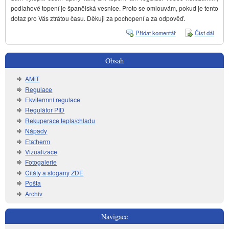
podlahové topení je španělská vesnice. Proto se omlouvám, pokud je tento
dotaz pro Vás ztrátou času. Děkuji za pochopení a za odpověď.
Přidat komentář
Číst dál
Prost
termo
ZAP/
Obsah
AMiT
Regulace
Ekvitermní regulace
Regulátor PID
Rekuperace tepla/chladu
Nápady
Etatherm
Vizualizace
Fotogalerie
Citáty a slogany ZDE
Pošta
Archív
Navigace