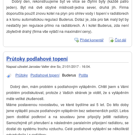
Dobrý den, rekonstruujeme byt ve vilce se čtyřmi byty (každé patro
jeden). Byt má dvě obytné místnosti-jedna sever, druhá jih. Firma
doporučila použít znovu kotel na plyn pro ohřev vody i topení v radiátorech
a k tomu automatickou regulaci Buderus. Dotaz je, zda pro tak malý byt by
nestačily jen regulace přímo na radiátorech. A i kotel Buderus, zda není
zbytečně drahý (firma vše vytáčí na maximální ceny).
Přidat komentář
Číst dál
Kotel
pro
malý
byt
Průtoky podlahové topení
Napsal uživatel
Jaroslav Valter
dne
So, 21/01/2017 - 16:04
.
Průtoky
Podlahové topení
Buderus
Pošta
Dobrý den, mám problém s podlahovým vytápěním. Chtěl jsem s Vámi
problém prodiskutovat, protože z Vašich stránek je vidět, že s vytápěním
máte veliké zkušenosti.
Máme postavenou novostavbu, ve které bydlíme asi 5 let. Do této doby
jsme vytápěli pouze podlahovým vytápěním bez sebemenších potíží. Letos
jsem dodělal podkroví a na soustavu jsme připojily ještě radiátory.
Samozřejmě při přerušení a následném paralelním připojení radiátoru, se
dostal do systému trochu vzduchu. Celé podlahové vytápění se několikrát
odvzdušnilo i s radiátory.