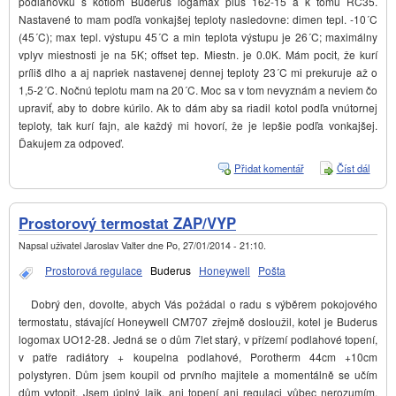
podlahovku s kotlom Buderus logamax plus 162-15 a k tomu RC35.
Nastavené to mam podľa vonkajšej teploty nasledovne: dimen tepl. -10´C
(45´C); max tepl. výstupu 45´C a min teplota výstupu je 26´C; maximálny
vplyv miestnosti je na 5K; offset tep. Miestn. je 0.0K. Mám pocit, že kurí
príliš dlho a aj napriek nastavenej dennej teploty 23´C mi prekuruje až o
1,5-2´C. Nočnú teplotu mam na 20´C. Moc sa v tom nevyznám a neviem čo
upraviť, aby to dobre kúrilo. Ak to dám aby sa riadil kotol podľa vnútornej
teploty, tak kurí fajn, ale každý mi hovorí, že je lepšie podľa vonkajšej.
Ďakujem za odpoveď.
Přidat komentář
Číst dál
Bude
ekvit
s vli
prost
Prostorový termostat ZAP/VYP
Napsal uživatel
Jaroslav Valter
dne
Po, 27/01/2014 - 21:10
.
Prostorová regulace
Buderus
Honeywell
Pošta
Dobrý den, dovolte, abych Vás požádal o radu s výběrem pokojového
termostatu, stávající Honeywell CM707 zřejmě dosloužil, kotel je Buderus
logomax UO12-28. Jedná se o dům 7let starý, v přízemí podlahové topení,
v patře radiátory + koupelna podlahové, Porotherm 44cm +10cm
polystyren. Dům jsem koupil od prvního majitele a momentálně se učím
dům vytopit. Jsem úplný laik, ani topení ani regulaci vůbec nerozumím,