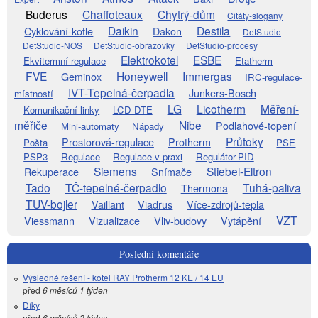
Buderus
Chaffoteaux
Chytrý-dům
Citáty-slogany
Daikin
Destila
Cyklování-kotle
Dakon
DetStudio
DetStudio-NOS
DetStudio-obrazovky
DetStudio-procesy
Elektrokotel
ESBE
Ekvitermní-regulace
Etatherm
FVE
Honeywell
Immergas
Geminox
IRC-regulace-
IVT-Tepelná-čerpadla
Junkers-Bosch
místností
LG
Licotherm
Měření-
Komunikační-linky
LCD-DTE
měřiče
Nibe
Podlahové-topení
Mini-automaty
Nápady
Průtoky
Prostorová-regulace
Protherm
Pošta
PSE
PSP3
Regulace
Regulace-v-praxi
Regulátor-PID
Siemens
Stiebel-Eltron
Rekuperace
Snímače
Tado
TČ-tepelné-čerpadlo
Tuhá-paliva
Thermona
TUV-bojler
Vaillant
Viadrus
Více-zdrojů-tepla
VZT
Viessmann
Vizualizace
Vliv-budovy
Vytápění
Poslední komentáře
Výsledné řešení - kotel RAY Protherm 12 KE / 14 EU
před
6 měsíců 1 týden
Díky
před
6 měsíců 2 týdny