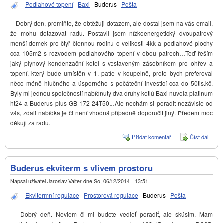
Podlahové topení
Baxi
Buderus
Pošta
Dobrý den, promiňte, že obtěžuji dotazem, ale dostal jsem na vás email,
že mohu dotazovat radu. Postavil jsem nízkoenergetický dvoupatrový
menší domek pro čtyř člennou rodinu o velikosti 4kk a podlahové plochy
cca 105m2 s rozvodem podlahového topení v obou patrech…Teď řeším
jaký plynový kondenzační kotel s vestaveným zásobníkem pro ohřev a
topení, který bude umístěn v 1. patře v koupelně, proto bych preferoval
něco méně hlučného a úsporného s počáteční investicí cca do 50tis.kč.
Byly mi jednou společností nabídnuty dva druhy kotlů Baxi nuvola platinum
ht24 a Buderus plus GB 172-24T50…Ale nechám si poradit nezávisle od
vás, zdali nabídka je či není vhodná případně doporučit jiný. Předem moc
děkuji za radu.
Přidat komentář
Číst dál
Dotaz
plyno
konde
kotel
Buderus ekviterm s vlivem prostoru
Napsal uživatel
Jaroslav Valter
dne
So, 06/12/2014 - 13:51
.
Ekvitermní regulace
Prostorová regulace
Buderus
Pošta
Dobrý deň. Neviem či mi budete vedieť poradiť, ale skúsim. Mam