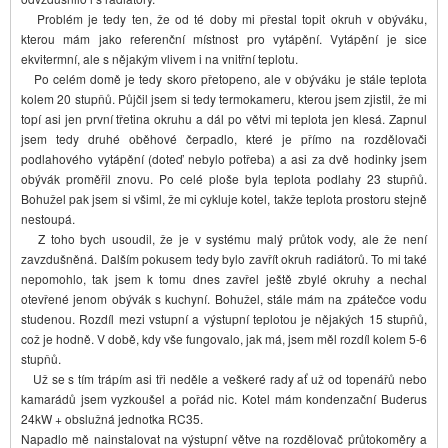
Problém je tedy ten, že od té doby mi přestal topit okruh v obýváku,
kterou mám jako referenční místnost pro vytápění. Vytápění je sice
ekvitermní, ale s nějakým vlivem i na vnitřní teplotu.
Po celém domě je tedy skoro přetopeno, ale v obýváku je stále teplota
kolem 20 stupňů. Půjčil jsem si tedy termokameru, kterou jsem zjistil, že mi
topí asi jen první třetina okruhu a dál po větvi mi teplota jen klesá. Zapnul
jsem tedy druhé oběhové čerpadlo, které je přímo na rozdělovači
podlahového vytápění (doteď nebylo potřeba) a asi za dvě hodinky jsem
obývák proměřil znovu. Po celé ploše byla teplota podlahy 23 stupňů.
Bohužel pak jsem si všiml, že mi cykluje kotel, takže teplota prostoru stejně
nestoupá.
Z toho bych usoudil, že je v systému malý průtok vody, ale že není
zavzdušněná. Dalším pokusem tedy bylo zavřít okruh radiátorů. To mi také
nepomohlo, tak jsem k tomu dnes zavřel ještě zbylé okruhy a nechal
otevřené jenom obývák s kuchyní. Bohužel, stále mám na zpátečce vodu
studenou. Rozdíl mezi vstupní a výstupní teplotou je nějakých 15 stupňů,
což je hodně. V době, kdy vše fungovalo, jak má, jsem měl rozdíl kolem 5-6
stupňů.
Už se s tím trápím asi tři neděle a veškeré rady ať už od topenářů nebo
kamarádů jsem vyzkoušel a pořád nic. Kotel mám kondenzační Buderus
24kW + obslužná jednotka RC35.
Napadlo mě nainstalovat na výstupní větve na rozdělovač průtokoměry a