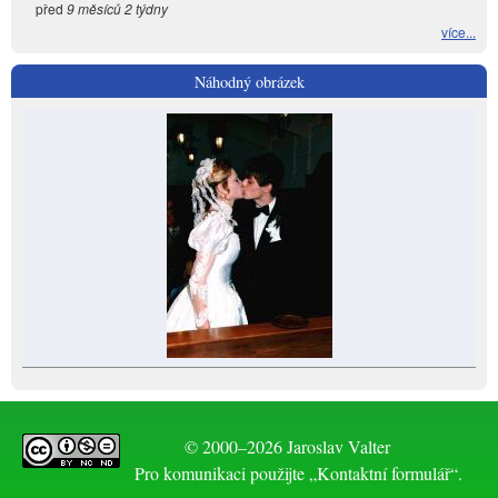
před
9 měsíců 2 týdny
více...
Náhodný obrázek
© 2000–2026 Jaroslav Valter
Pro komunikaci použijte „Kontaktní formulář“.