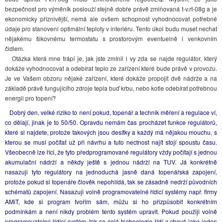
bezpečnost pro výměník poslouží stejně dobře právě zmiňovaná t-v.rt-08g a je
ekonomicky příznivější, nemá ale ovšem schopnost vyhodnocovat potřebné
údaje pro stanovení optimální teploty v interiéru. Tento úkol budu muset nechat
nějakému šikovnému termostatu s prostorovým eventuelně i venkovním
čidlem.
Otázka která mne trápí je, jak jste zmínil i vy zda se najde regulátor, který
dokáže vyhodnocovat a odebírat teplo ze zařízení které bude právě v provozu.
Je ve Vašem obzoru nějaké zařízení, které dokáže propojit dvě nádrže a na
základě právě fungujícího zdroje tepla buď krbu, nebo kotle odebírat potřebnou
energii pro topení?
Dobrý den, velké riziko to není pokud, topenář a technik měření a regulace ví,
co dělají, jinak je to 50/50. Opravdu nemám čas procházet funkce regulátorů,
které si najdete, protože takových jsou desítky a každý má nějakou mouchu, s
kterou se musí počítat už při návrhu a tuto nectnost najít stojí spoustu času.
Všeobecně lze říci, že tyto předprogramované regulátory vždy počítají s jednou
akumulační nádrží a někdy ještě s jednou nádrží na TUV. Já konkrétně
nasazuji tyto regulátory na jednoduchá jasně daná topenářská zapojení,
protože pokud si topenáře člověk nepohlídá, tak se zásadně nedrží původních
schématů zapojení. Nasazuji volně programovatelné řídicí systémy např. firmy
AMiT, kde si program tvořím sám, můžu si ho přizpůsobit konkrétním
podmínkám a není nikdy problém tento systém upravit. Pokud použiji volně
programovatelný řídicí systém, tak se celá technologie řídí a chová jako jeden