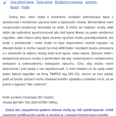
Více zdrojů tepla
Tuhá paliva
Ekvitermní regulace
Junkers-
Bosch
Pošta
Dobrý den, mám dotaz k vhodnému ovládání optimalizace tepla v
domácnosti v kombinaci plynový kotel a teplovodní vložka. Momentálně mám
nevyhovující prostorový termostat na kotel. S blížící se instalací vložky však
řeším jak optimálně synchronizovat tyto dvě topné tělesa na jeden ekvitermní
regulátor. Jako hlavní zdroj tepla chceme využívat vložku pravděpodobně, ale
bude v pohotovosti i kotel. Kotel mi bylo doporučeno nechat napojen na
stávající bojler a vložku napojit na nový větší bojler navzájem budou propojeny
a v závislosti na výkonu vložky kotel buď vypne, nebo sepne. Zároveň řeším i
bezpečnost provozu vložky s výměníkem tak aby nedocházelo k nežádoucímu
přetopení a potenciálnímu nebezpečí výbuchu. Chci, aby vložku mohli
obsluhovat i jiné osoby v mé nepřítomnosti. V mém hledání mi do cesty vešel
jeden takový regulátor od firmy TIMPEX reg 300 EQ. Jenom se chci zeptat,
jestli od tohoto zařízení mohu očekávat kvalitní výsledky s ohledem na to, že se
jedná o regulaci "vše v jednom".
Kotel Junkers Ceraclass (60 l bojler).
Vložka Bef WH 750 (300l NTRR 1MPa).
Dobrý den, bezpečnost systému krbové vložky by měl vyřešit topenář. Určitě
osazením pojišťovacího ventilu a vhodné je i zapojení dochlazovací smyčky.