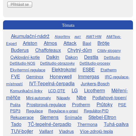
Témata
Akumulační-nádrž
Algoritmy
AMiT-HW
AMiTsys-
AMiT
Ariston
Atmos
Attack
Brötje
Baxi
Expert
Buderus
Chaffoteaux
Chytrý-dům
Citáty-slogany
Daikin
Destila
Cyklování-kotle
Dakon
DetStudio
DetStudio-NOS
DetStudio-obrazovky
DetStudio-procesy
Elektrokotel
ESBE
Ekvitermní-regulace
Etatherm
FVE
Honeywell
Immergas
Geminox
IRC-regulace-
IVT-Tepelná-čerpadla
Junkers-Bosch
místností
LG
Licotherm
Měření-
Komunikační-linky
LCD-DTE
měřiče
Nibe
Podlahové-topení
Mini-automaty
Nápady
Průtoky
Prostorová-regulace
Protherm
Pošta
PSE
PSP3
Regulace
Regulace-v-praxi
Regulátor-PID
Siemens
Stiebel-Eltron
Rekuperace
Snímače
Tado
TČ-tepelné-čerpadlo
Tuhá-paliva
Thermona
TUV-bojler
Vaillant
Viadrus
Více-zdrojů-tepla