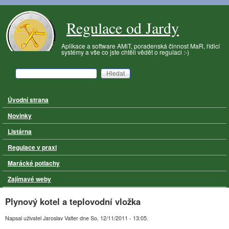
Přejít k hlavnímu obsahu
Regulace od Jardy
Aplikace a software AMiT, poradenská činnost MaR, řídicí
systémy a vše co jste chtěli vědět o regulaci :-)
Hledat
Vyhledávání
Úvodní strana
Hlavní menu
Novinky
Listárna
Regulace v praxi
Marácké potlachy
Zajímavé weby
Plynový kotel a teplovodní vložka
Napsal uživatel
Jaroslav Valter
dne
So, 12/11/2011 - 13:05
.