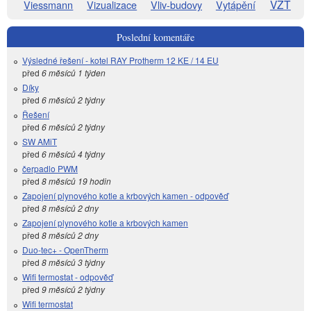
VZT
Viessmann
Vizualizace
Vliv-budovy
Vytápění
Poslední komentáře
Výsledné řešení - kotel RAY Protherm 12 KE / 14 EU
před
6 měsíců 1 týden
Díky
před
6 měsíců 2 týdny
Řešení
před
6 měsíců 2 týdny
SW AMiT
před
6 měsíců 4 týdny
čerpadlo PWM
před
8 měsíců 19 hodin
Zapojení plynového kotle a krbových kamen - odpověď
před
8 měsíců 2 dny
Zapojení plynového kotle a krbových kamen
před
8 měsíců 2 dny
Duo-tec+ - OpenTherm
před
8 měsíců 3 týdny
Wifi termostat - odpověď
před
9 měsíců 2 týdny
Wifi termostat