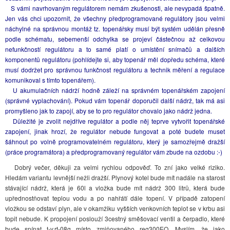
S vámi navrhovaným regulátorem nemám zkušenosti, ale nevypadá špatně.
Jen vás chci upozornit, že všechny předprogramované regulátory jsou velmi
náchylné na správnou montáž tz. topenářsky musí být systém udělán přesně
podle schématu, sebemenší odchylka se projeví částečnou až celkovou
nefunkčností regulátoru a to samé platí o umístění snímačů a dalších
komponentů regulátoru (pohlídejte si, aby topenář měl dopředu schéma, které
musí dodržet pro správnou funkčnost regulátoru a technik měření a regulace
komunikoval s tímto topenářem).
U akumulačních nádrží hodně záleží na správném topenářském zapojení
(správné vyplachování). Pokud vám topenář doporučil další nádrž, tak má asi
promyšleno jak to zapojí, aby se to pro regulátor chovalo jako nádrž jedna.
Důležité je zvolit nejdříve regulátor a podle něj teprve vytvořit topenářské
zapojení, jinak hrozí, že regulátor nebude fungovat a poté budete muset
šáhnout po volně programovatelném regulátoru, který je samozřejmě dražší
(práce programátora) a předprogramovaný regulátor vám zbude na ozdobu :-)
Dobrý večer, děkuji za velmi rychlou odpověď. To zní jako velké riziko.
Hledám variantu levnější nežli dražší. Plynový kotel bude mít nadále na starost
stávající nádrž, která je 60l a vložka bude mít nádrž 300 litrů, která bude
upřednostňovat teplou vodu a po nahřátí dále topení. V případě zatopení
vložkou se odstaví plyn, ale v okamžiku vyšších venkovních teplot se v krbu asi
topit nebude. K propojení poslouží 3cestný směšovací ventil a čerpadlo, které
bude spínat t-v.rt-08g místo zmiňovaného reg300EQ. Myslím, že jako