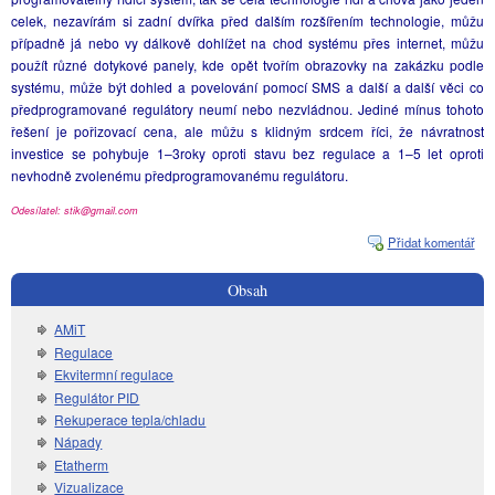
celek, nezavírám si zadní dvířka před dalším rozšířením technologie, můžu
případně já nebo vy dálkově dohlížet na chod systému přes internet, můžu
použít různé dotykové panely, kde opět tvořím obrazovky na zakázku podle
systému, může být dohled a povelování pomocí SMS a další a další věci co
předprogramované regulátory neumí nebo nezvládnou. Jediné mínus tohoto
řešení je pořizovací cena, ale můžu s klidným srdcem říci, že návratnost
investice se pohybuje 1–3roky oproti stavu bez regulace a 1–5 let oproti
nevhodně zvolenému předprogramovanému regulátoru.
Odesílatel: stik@gmail.com
Přidat komentář
Obsah
AMiT
Regulace
Ekvitermní regulace
Regulátor PID
Rekuperace tepla/chladu
Nápady
Etatherm
Vizualizace