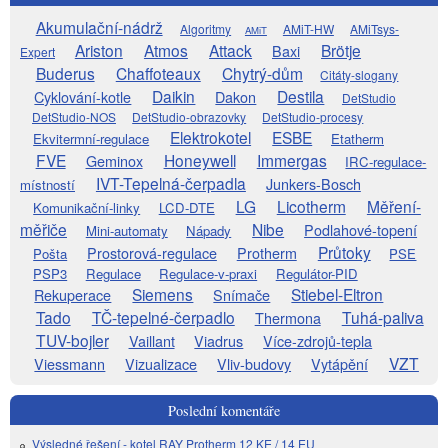
Akumulační-nádrž
Algoritmy
AMiT-HW
AMiTsys-
AMiT
Ariston
Atmos
Attack
Brötje
Baxi
Expert
Buderus
Chaffoteaux
Chytrý-dům
Citáty-slogany
Daikin
Destila
Cyklování-kotle
Dakon
DetStudio
DetStudio-NOS
DetStudio-obrazovky
DetStudio-procesy
Elektrokotel
ESBE
Ekvitermní-regulace
Etatherm
FVE
Honeywell
Immergas
Geminox
IRC-regulace-
IVT-Tepelná-čerpadla
Junkers-Bosch
místností
LG
Licotherm
Měření-
Komunikační-linky
LCD-DTE
měřiče
Nibe
Podlahové-topení
Mini-automaty
Nápady
Průtoky
Prostorová-regulace
Protherm
Pošta
PSE
PSP3
Regulace
Regulace-v-praxi
Regulátor-PID
Siemens
Stiebel-Eltron
Rekuperace
Snímače
Tado
TČ-tepelné-čerpadlo
Tuhá-paliva
Thermona
TUV-bojler
Vaillant
Viadrus
Více-zdrojů-tepla
VZT
Viessmann
Vizualizace
Vliv-budovy
Vytápění
Poslední komentáře
Výsledné řešení - kotel RAY Protherm 12 KE / 14 EU