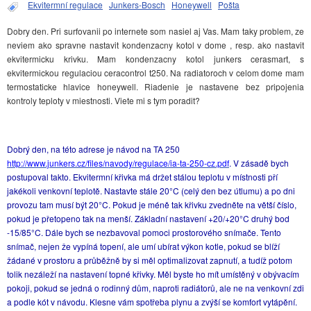
Ekvitermní regulace
Junkers-Bosch
Honeywell
Pošta
Dobry den. Pri surfovanii po internete som nasiel aj Vas. Mam taky problem, ze
neviem ako spravne nastavit kondenzacny kotol v dome , resp. ako nastavit
ekvitermicku krivku. Mam kondenzacny kotol junkers cerasmart, s
ekvitermickou regulaciou ceracontrol t250. Na radiatoroch v celom dome mam
termostaticke hlavice honeywell. Riadenie je nastavene bez pripojenia
kontroly teploty v miestnosti. Viete mi s tym poradit?
Dobrý den, na této adrese je návod na TA 250
http://www.junkers.cz/files/navody/regulace/ia-ta-250-cz.pdf
. V zásadě bych
postupoval takto. Ekvitermní křivka má držet stálou teplotu v místnosti pří
jakékoli venkovní teplotě. Nastavte stále 20°C (celý den bez útlumu) a po dni
provozu tam musí být 20°C. Pokud je méně tak křivku zvedněte na větší číslo,
pokud je přetopeno tak na menší. Základní nastavení +20/+20°C druhý bod
-15/85°C. Dále bych se nezbavoval pomoci prostorového snímače. Tento
snímač, nejen že vypíná topení, ale umí ubírat výkon kotle, pokud se blíží
žádané v prostoru a průběžně by si měl optimalizovat zapnutí, a tudíž potom
tolik nezáleží na nastavení topné křivky. Měl byste ho mít umístěný v obývacím
pokoji, pokud se jedná o rodinný dům, naproti radiátorů, ale ne na venkovní zdi
a podle kót v návodu. Klesne vám spotřeba plynu a zvýší se komfort vytápění.