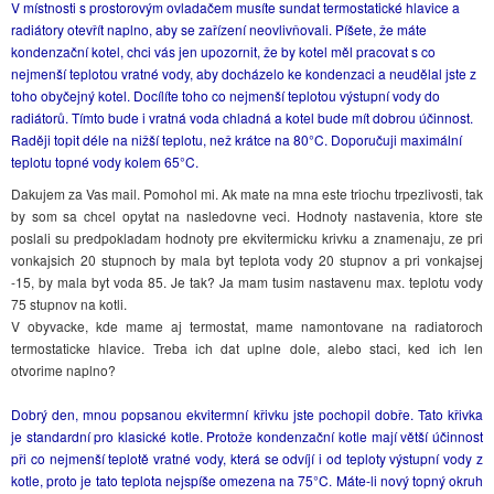
V místnosti s prostorovým ovladačem musíte sundat termostatické hlavice a
radiátory otevřít naplno, aby se zařízení neovlivňovali. Píšete, že máte
kondenzační kotel, chci vás jen upozornit, že by kotel měl pracovat s co
nejmenší teplotou vratné vody, aby docházelo ke kondenzaci a neudělal jste z
toho obyčejný kotel. Docílíte toho co nejmenší teplotou výstupní vody do
radiátorů. Tímto bude i vratná voda chladná a kotel bude mít dobrou účinnost.
Raději topit déle na nižší teplotu, než krátce na 80°C. Doporučuji maximální
teplotu topné vody kolem 65°C.
Dakujem za Vas mail. Pomohol mi. Ak mate na mna este triochu trpezlivosti, tak
by som sa chcel opytat na nasledovne veci. Hodnoty nastavenia, ktore ste
poslali su predpokladam hodnoty pre ekvitermicku krivku a znamenaju, ze pri
vonkajsich 20 stupnoch by mala byt teplota vody 20 stupnov a pri vonkajsej
-15, by mala byt voda 85. Je tak? Ja mam tusim nastavenu max. teplotu vody
75 stupnov na kotli.
V obyvacke, kde mame aj termostat, mame namontovane na radiatoroch
termostaticke hlavice. Treba ich dat uplne dole, alebo staci, ked ich len
otvorime naplno?
Dobrý den, mnou popsanou ekvitermní křivku jste pochopil dobře. Tato křivka
je standardní pro klasické kotle. Protože kondenzační kotle mají větší účinnost
při co nejmenší teplotě vratné vody, která se odvíjí i od teploty výstupní vody z
kotle, proto je tato teplota nejspíše omezena na 75°C. Máte-li nový topný okruh