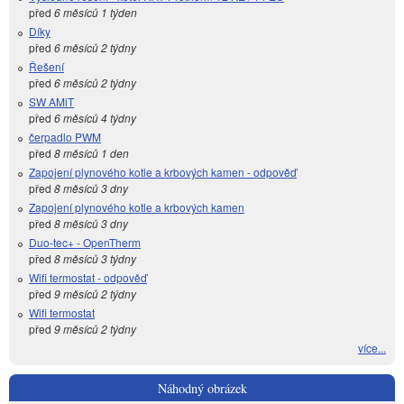
před
6 měsíců 1 týden
Díky
před
6 měsíců 2 týdny
Řešení
před
6 měsíců 2 týdny
SW AMiT
před
6 měsíců 4 týdny
čerpadlo PWM
před
8 měsíců 1 den
Zapojení plynového kotle a krbových kamen - odpověď
před
8 měsíců 3 dny
Zapojení plynového kotle a krbových kamen
před
8 měsíců 3 dny
Duo-tec+ - OpenTherm
před
8 měsíců 3 týdny
Wifi termostat - odpověď
před
9 měsíců 2 týdny
Wifi termostat
před
9 měsíců 2 týdny
více...
Náhodný obrázek