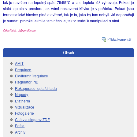
tak je navržen na tepelný spád 75/55°C a tato teplota též vyhovuje. Pokud je
stálá teplota v prostoru, tak vámi nastavená křivka je v pořádku. Pokud jsou
termostatické hlavice plně otevřené, tak je to, jako by tam nebyli. Já doporučuji
je sundat, protože jakmile tam něco je, tak to svádí k manipulaci s nimi.
Odesílatel: ci@gmail.com
Přidat komentář
Obsah
AMiT
Regulace
Ekvitermní regulace
Regulátor PID
Rekuperace tepla/chladu
Nápady
Etatherm
Vizualizace
Fotogalerie
Citáty a slogany ZDE
Pošta
Archív