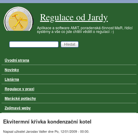
Přejít k hlavnímu obsahu
Regulace od Jardy
Aplikace a software AMiT, poradenská činnost MaR, řídicí
systémy a vše co jste chtěli vědět o regulaci :-)
Hledat
Vyhledávání
Úvodní strana
Hlavní menu
Novinky
Listárna
Regulace v praxi
Marácké potlachy
Zajímavé weby
Ekvitermní křivka kondenzační kotel
Napsal uživatel
Jaroslav Valter
dne
Po, 12/01/2009 - 00:00
.