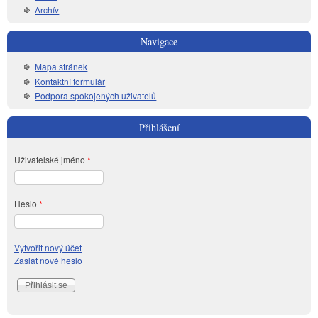
Archív
Navigace
Mapa stránek
Kontaktní formulář
Podpora spokojených uživatelů
Přihlášení
Uživatelské jméno
*
Heslo
*
Vytvořit nový účet
Zaslat nové heslo