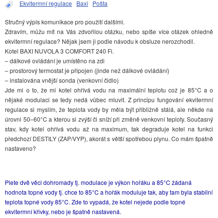
Ekvitermní regulace
Baxi
Pošta
Stručný výpis komunikace pro použití dalšími.
Zdravím, můžu mít na Vás zdvořilou otázku, nebo spíše více otázek ohledně
ekvitermní regulace? Nějak jsem ji podle návodu k obsluze nerozchodil.
Kotel BAXI NUVOLA 3 COMFORT 240 Fi.
– dálkové ovládání je umístěno na zdi
– prostorový termostat je připojen (jinde než dálkové ovládání)
– instalována vnější sonda (venkovní čidlo)
Jde mi o to, že mi kotel ohřívá vodu na maximální teplotu což je 85°C a o
nějaké modulaci se tedy nedá vůbec mluvit. Z principu fungování ekvitermní
regulace si myslím, že teplota vody by měla být přibližně stálá, ale někde na
úrovni 50–60°C a kterou si zvýší či sníží při změně venkovní teploty. Současný
stav, kdy kotel ohřívá vodu až na maximum, tak degraduje kotel na funkci
předchozí DESTILY (ZAP/VYP), akorát s větší spotřebou plynu. Co mám špatně
nastaveno?
Plete dvě věci dohromady tj. modulace je výkon hořáku a 85°C žádaná
hodnota topné vody tj. chce to 85°C a hořák moduluje tak, aby tam byla stabilní
teplota topné vody 85°C. Zde to vypadá, že kotel nejede podle topné
ekvitermní křivky, nebo je špatně nastavená.