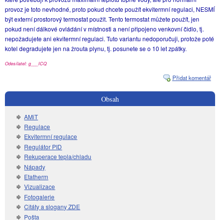
provoz je toto nevhodné, proto pokud chcete použít ekvitermní regulaci, NESMÍ
být externí prostorový termostat použit. Tento termostat můžete použít, jen
pokud není dálkové ovládání v místnosti a není připojeno venkovní čidlo, tj.
nepožadujete ani ekvitermní regulaci. Tuto variantu nedoporučuji, protože poté
kotel degradujete jen na žrouta plynu, tj. posunete se o 10 let zpátky.
Odesílatel: g___ICQ
Přidat komentář
Obsah
AMiT
Regulace
Ekvitermní regulace
Regulátor PID
Rekuperace tepla/chladu
Nápady
Etatherm
Vizualizace
Fotogalerie
Citáty a slogany ZDE
Pošta