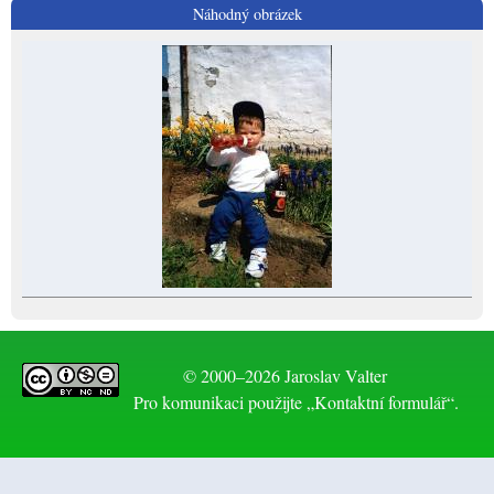
Náhodný obrázek
© 2000–2026 Jaroslav Valter
Pro komunikaci použijte „Kontaktní formulář“.