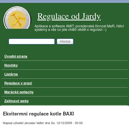
Přejít k hlavnímu obsahu
Regulace od Jardy
Aplikace a software AMiT, poradenská činnost MaR, řídicí
systémy a vše co jste chtěli vědět o regulaci :-)
Hledat
Vyhledávání
Úvodní strana
Hlavní menu
Novinky
Listárna
Regulace v praxi
Marácké potlachy
Zajímavé weby
Ekvitermní regulace kotle BAXI
Napsal uživatel
Jaroslav Valter
dne
So, 12/12/2009 - 00:00
.