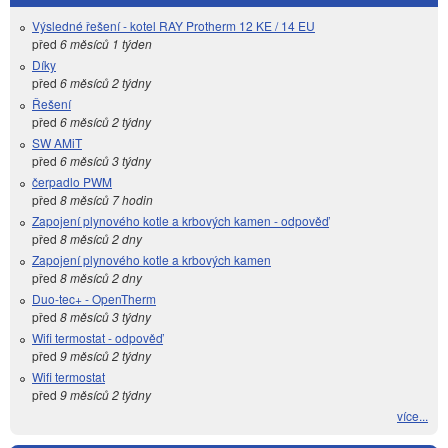
Výsledné řešení - kotel RAY Protherm 12 KE / 14 EU
před
6 měsíců 1 týden
Díky
před
6 měsíců 2 týdny
Řešení
před
6 měsíců 2 týdny
SW AMiT
před
6 měsíců 3 týdny
čerpadlo PWM
před
8 měsíců 7 hodin
Zapojení plynového kotle a krbových kamen - odpověď
před
8 měsíců 2 dny
Zapojení plynového kotle a krbových kamen
před
8 měsíců 2 dny
Duo-tec+ - OpenTherm
před
8 měsíců 3 týdny
Wifi termostat - odpověď
před
9 měsíců 2 týdny
Wifi termostat
před
9 měsíců 2 týdny
více...