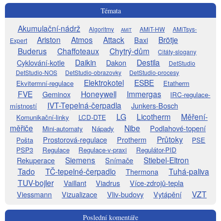
Témata
Akumulační-nádrž
Algoritmy
AMiT-HW
AMiTsys-
AMiT
Ariston
Atmos
Attack
Brötje
Baxi
Expert
Buderus
Chaffoteaux
Chytrý-dům
Citáty-slogany
Daikin
Destila
Cyklování-kotle
Dakon
DetStudio
DetStudio-NOS
DetStudio-obrazovky
DetStudio-procesy
Elektrokotel
ESBE
Ekvitermní-regulace
Etatherm
FVE
Honeywell
Immergas
Geminox
IRC-regulace-
IVT-Tepelná-čerpadla
Junkers-Bosch
místností
LG
Licotherm
Měření-
Komunikační-linky
LCD-DTE
měřiče
Nibe
Podlahové-topení
Mini-automaty
Nápady
Průtoky
Prostorová-regulace
Protherm
Pošta
PSE
PSP3
Regulace
Regulace-v-praxi
Regulátor-PID
Siemens
Stiebel-Eltron
Rekuperace
Snímače
Tado
TČ-tepelné-čerpadlo
Tuhá-paliva
Thermona
TUV-bojler
Vaillant
Viadrus
Více-zdrojů-tepla
VZT
Viessmann
Vizualizace
Vliv-budovy
Vytápění
Poslední komentáře