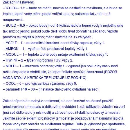
Základní nastavení:
– K REG – 1,5 – bude se měnit; možná se nastaví na maximum, ale bude se
teplota topné vody měnit podle vnitřní teploty; automatická změna už
neupravovat.
– BUILD – 6,0 – pokud bude hodně kolísat teplota topné vody v průběhu dne
tak snížit o jedno; pokud bude delší dobu trvat dohřátí na žádanou teplotu
prostoru tak zvýšit o jedno; měnit maximálně 1x za týden.
– YSELF – 1 – automatická korekce topné křivky zapnuta; vždy 1.
– AMBON – 1 – vypínaní od prostorové teploty; vždy 1.
– MODUL – 1 – teplotu topné vody určuje ekvitermní křivka; vždy 1.
– HW PR – 2 – týdenní program TUV; vždy 2.
– NOFR – 1 – mrazová ochrana; vždy 1 - vypnout jen pokud by vás v noci
rušilo čerpadlo a věděli jste, že topení nikde nemůže zamrznout (POZOR
VODA STOJÍ A KRITICKÁ TEPLOTA JE UŽ POD 4°C).
– COOL – 0 – pro vás asi bez významu; vždy 0.
– parametr F10 – 00 – (instalace dálkového ovládání na zeď)
Základní problém nebyl v nastavení, ale není možné současné použití
prostorového termostatu a dálkového ovládání tj. dát dálkové ovládání na zeď
(má své čidlo teploty místnosti) a zároveň použít další prostorový termostat.
Jakmile sepne externí prostorový termostat je požadovaná maximální teplota
topné vody bez ohledu na ekvitermní regulaci. Toto je výhodné pro spotřebiče,
které potřebují k provozu maximální teplotu topné vody, ale pro normální