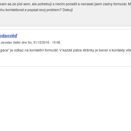
am se,ze pisi sem, ale potrebuji s necim poradit a nenasel jsem zadny formular. 
hu kontaktovat a popsat svuj problem? Dekuji
 odpověď
l
Jaroslav Valter
dne
So, 31/12/2016 - 15:08
.
gace“ je odkaz na kontaktní formulář. V každé patce stránky je baner s kontakty vče