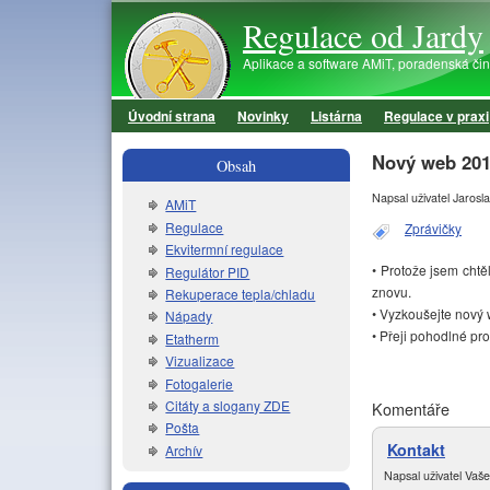
Regulace od Jardy
Aplikace a software AMiT, poradenská činno
Úvodní strana
Novinky
Listárna
Regulace v praxi
Hlavní menu
Nový web 201
Obsah
Napsal uživatel
Jarosla
AMiT
Regulace
Zprávičky
Ekvitermní regulace
• Protože jsem chtěl
Regulátor PID
znovu.
Rekuperace tepla/chladu
• Vyzkoušejte nový 
Nápady
• Přeji pohodlné pr
Etatherm
Vizualizace
Fotogalerie
Citáty a slogany ZDE
Komentáře
Pošta
Kontakt
Archív
Napsal uživatel
Vaše