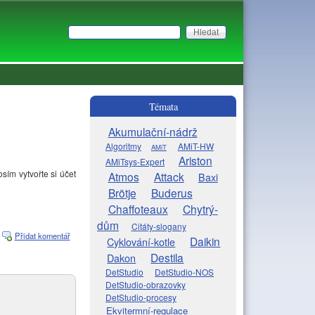
Hledat
Vyhledávání
Témata
Akumulační-nádrž
Algoritmy
AMiT-HW
AMiT
Ariston
AMiTsys-Expert
osím vytvořte si účet
Atmos
Attack
Baxi
Brötje
Buderus
Chaffoteaux
Chytrý-
dům
Citáty-slogany
Přidat komentář
Daikin
Cyklování-kotle
Destila
Dakon
DetStudio
DetStudio-NOS
DetStudio-obrazovky
DetStudio-procesy
Ekvitermní-regulace