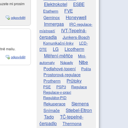
Elektrokotel
ESBE
Muzete mi prosim
FVE
Etatherm
Honeywell
Geminox
odpovědět
Immergas
IRC-regulace-
IVT-Tepelná-
místností
čerpadla
Junkers-Bosch
Komunikační-linky
LCD-
LG
Licotherm
tně mailu.
DTE
Měření-měřiče
Mini-
odpovědět
Nibe
automaty
Nápady
Podlahové-topení
Pošta
Prostorová-regulace
Průtoky
Protherm
PSE
PSP3
Regulace
Regulace-v-praxi
Regulátor-PID
Siemens
Rekuperace
Stiebel-Eltron
Snímače
Tado
TČ-tepelné-
čerpadlo
Thermona