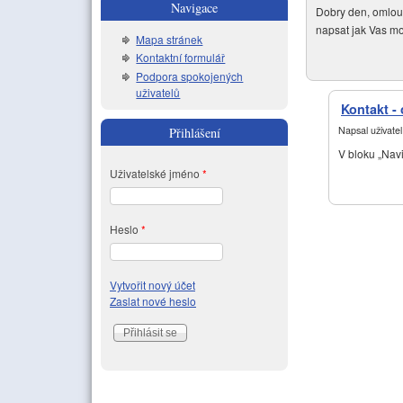
Navigace
Dobry den, omlouv
napsat jak Vas mo
Mapa stránek
Kontaktní formulář
Podpora spokojených
uživatelů
Kontakt -
Napsal uživate
Přihlášení
V bloku „Navi
Uživatelské jméno
*
Heslo
*
Vytvořit nový účet
Zaslat nové heslo