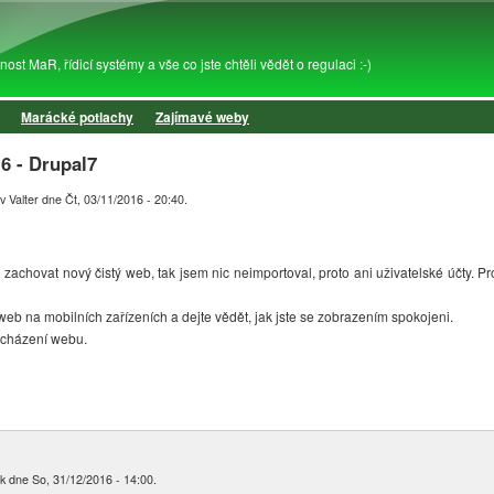
Přejít k hlavnímu obsahu
st MaR, řídicí systémy a vše co jste chtěli vědět o regulaci :-)
Marácké potlachy
Zajímavé weby
6 - Drupal7
v Valter
dne
Čt, 03/11/2016 - 20:40
.
 zachovat nový čistý web, tak jsem nic neimportoval, proto ani uživatelské účty. Pr
web na mobilních zařízeních a dejte vědět, jak jste se zobrazením spokojeni.
ocházení webu.
k
dne
So, 31/12/2016 - 14:00
.