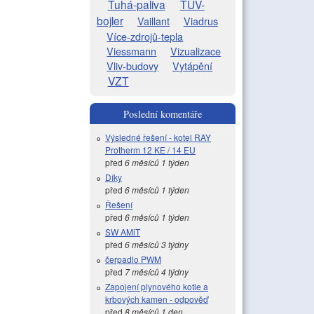
Tuhá-paliva
TUV-
bojler
Vaillant
Viadrus
Více-zdrojů-tepla
Viessmann
Vizualizace
Vliv-budovy
Vytápění
VZT
Poslední komentáře
Výsledné řešení - kotel RAY
Protherm 12 KE / 14 EU
před
6 měsíců 1 týden
Díky
před
6 měsíců 1 týden
Řešení
před
6 měsíců 1 týden
SW AMiT
před
6 měsíců 3 týdny
čerpadlo PWM
před
7 měsíců 4 týdny
Zapojení plynového kotle a
krbových kamen - odpověď
před
8 měsíců 1 den