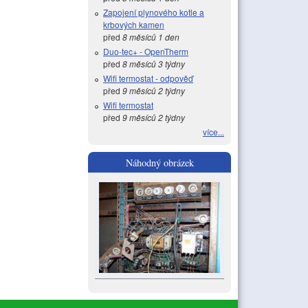
Zapojení plynového kotle a
krbových kamen
před
8 měsíců 1 den
Duo-tec+ - OpenTherm
před
8 měsíců 3 týdny
Wifi termostat - odpověď
před
9 měsíců 2 týdny
Wifi termostat
před
9 měsíců 2 týdny
více...
Náhodný obrázek