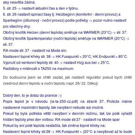
aby nesvítila žádná.
5. str. 25 -> nastavit aktuální čas a den v týdnu.
6. str. 26 nastavit spínací časy tj. Heizbeginn (komfortní - denní provoz) a
Sparbeginn (útlumový - noční provoz) podle potřeby -> pozor nutno nastavit
pro všechny dny.
Otočný knoflík Heizen (denní teplota) směřuje na WARMER (23°C) -> str. 37.
Otočný knoflík Spartemperatur (noční teplota) směřuje na WARMER (20°C) ->
str. 37.
RA-mode str. 37 - nastavit na Mode ein.
Nastavení topné křivky str. 38 -> HK.Fusspunkt = 20°C; HK.Endpunkt = 85°C.
Vypnutí od venkovní teploty str. 40 -> nastavit Hzg aus bei = 25°C.
Radiátory v místnosti s TA250 na maximum.
Do budoucna jsem se chtěl zeptat, jak nastavit regulátor pokud bych chtěl
zvednout denní teplotu a noční teplotu např. 26/ 22. Děkuji
Dobrý den, to je dotaz do pranice :-)
Popis teplot je v návodu (ia-ta-250-cz.pdf) na straně 37. Protože máme
nastavené maximální teploty, tak navýšení nebude asi možné.
Pokud by byla potřeba větší navýšení v denním režimu, tak lze poté vyřadit
hlídání teploty přes den volbou: RA-mode str.37 - nastavit na Mode spar
Pokud by ani poté teplota nestačila, tak změna topné křivky na:
Nastavení topné křivky str.38 -> HK.Fusspunkt = (20°C a navyšovat až to bude