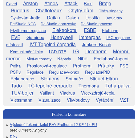
Ariston
Atmos
Attack
Brötje
Baxi
Expert
Buderus
Chaffoteaux
Chytrý-dům
Citáty-slogany
Daikin
Destila
Cyklování-kotle
Dakon
DetStudio
DetStudio-NOS
DetStudio-obrazovky
DetStudio-procesy
Elektrokotel
ESBE
Ekvitermní-regulace
Etatherm
FVE
Honeywell
Immergas
Geminox
IRC-regulace-
IVT-Tepelná-čerpadla
Junkers-Bosch
místností
LG
Licotherm
Měření-
Komunikační-linky
LCD-DTE
měřiče
Nibe
Podlahové-topení
Mini-automaty
Nápady
Průtoky
Prostorová-regulace
Protherm
Pošta
PSE
PSP3
Regulace
Regulace-v-praxi
Regulátor-PID
Siemens
Stiebel-Eltron
Rekuperace
Snímače
Tado
TČ-tepelné-čerpadlo
Tuhá-paliva
Thermona
TUV-bojler
Vaillant
Viadrus
Více-zdrojů-tepla
VZT
Viessmann
Vizualizace
Vliv-budovy
Vytápění
Poslední komentáře
Výsledné řešení - kotel RAY Protherm 12 KE / 14 EU
před
6 měsíců 2 týdny
Díky