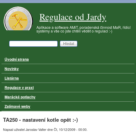
Přejít k hlavnímu obsahu
Regulace od Jardy
Aplikace a software AMiT, poradenská činnost MaR, řídicí
systémy a vše co jste chtěli vědět o regulaci :-)
Hledat
Vyhledávání
Úvodní strana
Hlavní menu
Novinky
Listárna
Regulace v praxi
Marácké potlachy
Zajímavé weby
TA250 - nastavení kotle opět :-)
Napsal uživatel
Jaroslav Valter
dne
Čt, 10/12/2009 - 00:00
.