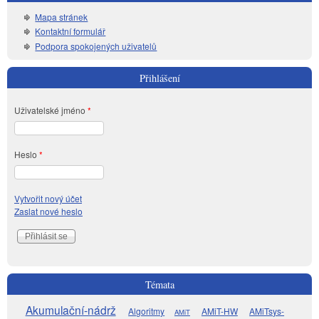
Mapa stránek
Kontaktní formulář
Podpora spokojených uživatelů
Přihlášení
Uživatelské jméno
*
Heslo
*
Vytvořit nový účet
Zaslat nové heslo
Témata
Akumulační-nádrž
Algoritmy
AMiT-HW
AMiTsys-
AMiT