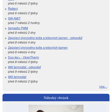
před
6 měsíců 2 týdny
Řešení
před
6 měsíců 2 týdny
SW AMiT
před
7 měsíců 2 hodiny
čerpadlo PWM
před
8 měsíců 2 dny
Zapojení plynového kotle a krbových kamen - odpověď
před
8 měsíců 4 dny
Zapojení plynového kotle a krbových kamen
před
8 měsíců 4 dny
Duo-tec+ - OpenTherm
před
8 měsíců 3 týdny
Wifi termostat - odpověď
před
9 měsíců 2 týdny
Wifi termostat
před
9 měsíců 2 týdny
více...
Náhodný obrázek