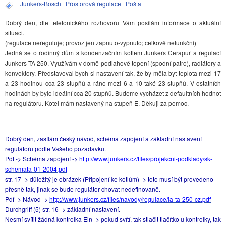
Junkers-Bosch
Prostorová regulace
Pošta
Dobrý den, dle telefonického rozhovoru Vám posílám informace o aktuální
situaci.
(regulace nereguluje; provoz jen zapnuto-vypnuto; celkově nefunkční)
Jedná se o rodinný dům s kondenzačním kotlem Junkers Cerapur a regulací
Junkers TA 250. Využívám v domě podlahové topení (spodní patro), radiátory a
konvektory. Představoval bych si nastavení tak, že by měla byt teplota mezi 17
a 23 hodinou cca 23 stupňů a ráno mezi 6 a 10 také 23 stupňů. V ostatních
hodinách by bylo ideální cca 20 stupňů. Budeme vycházet z defaultních hodnot
na regulátoru. Kotel mám nastavený na stupeň E. Děkuji za pomoc.
Dobrý den, zasílám český návod, schéma zapojení a základní nastavení
regulátoru podle Vašeho požadavku.
Pdf -> Schéma zapojení ->
http://www.junkers.cz/files/projekcni-podklady/sk-
schemata-01-2004.pdf
str. 17 -> důležitý je obrázek (Připojení ke kotlům) -> toto musí být provedeno
přesně tak, jinak se bude regulátor chovat nedefinovaně.
Pdf -> Návod ->
http://www.junkers.cz/files/navody/regulace/ia-ta-250-cz.pdf
Durchgriff (5) str. 16 -> základní nastavení.
Nesmí svítit žádná kontrolka Ein -> pokud svítí, tak stlačit tlačítko u kontrolky, tak