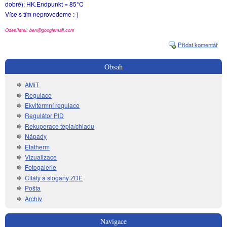
dobré); HK.Endpunkt = 85°C
Více s tím neprovedeme :-)
Odesílatel: ben@googlemail.com
Přidat komentář
Obsah
AMiT
Regulace
Ekvitermní regulace
Regulátor PID
Rekuperace tepla/chladu
Nápady
Etatherm
Vizualizace
Fotogalerie
Citáty a slogany ZDE
Pošta
Archív
Navigace