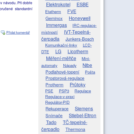
 v návodu. Při dobře
Elektrokotel
ESBE
ručené standardní
FVE
Etatherm
Honeywell
Geminox
Immergas
IRC-regulace-
IVT-Tepelná-
místností
Přidat komentář
čerpadla
Junkers-Bosch
Komunikační-linky
LCD-
LG
Licotherm
DTE
Měření-měřiče
Mini-
Nibe
automaty
Nápady
Podlahové-topení
Pošta
Prostorová-regulace
Průtoky
Protherm
PSE
PSP3
Regulace
Regulace-v-praxi
Regulátor-PID
Siemens
Rekuperace
Stiebel-Eltron
Snímače
Tado
TČ-tepelné-
čerpadlo
Thermona