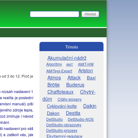
Hledat
Vyhledávání
Témata
Akumulační-nádrž
Algoritmy
AMiT-HW
AMiT
Ariston
AMiTsys-Expert
od 3 do 12. Proč je
Atmos
Attack
Baxi
Brötje
Buderus
Chaffoteaux
Chytrý-
 rozsah nastavení 1
e realita je poslední
dům
Citáty-slogany
ervisní manuál) píší
Daikin
Cyklování-kotle
ojeného zdroje tepla,
Destila
Dakon
 což zmiňuje i návod
DetStudio
DetStudio-NOS
pínání.
DetStudio-obrazovky
pší nastavení pro váš
DetStudio-procesy
) a zaškolí vás, jak
Ekvitermní-regulace