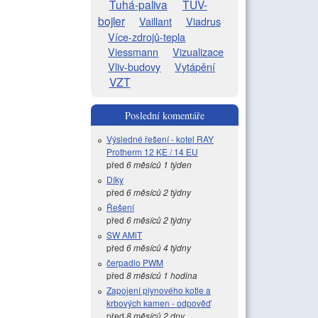
Tuhá-paliva
TUV-
bojler
Vaillant
Viadrus
Více-zdrojů-tepla
Viessmann
Vizualizace
Vliv-budovy
Vytápění
VZT
Poslední komentáře
Výsledné řešení - kotel RAY
Protherm 12 KE / 14 EU
před
6 měsíců 1 týden
Díky
před
6 měsíců 2 týdny
Řešení
před
6 měsíců 2 týdny
SW AMiT
před
6 měsíců 4 týdny
čerpadlo PWM
před
8 měsíců 1 hodina
Zapojení plynového kotle a
krbových kamen - odpověď
před
8 měsíců 2 dny