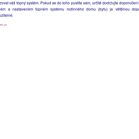
ozovat váš topný systém. Pokud se do toho pustíte sám, určitě dodržujte doporučení
ném a nastaveném topném systému rodinného domu (bytu) je většinou dopo
žitelné.
am.cz