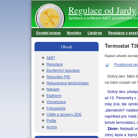
Regulace od Jardy
Aplikace a software AMiT, poradenská činno
Úvodní strana
Novinky
Listárna
Regulace v praxi
Hlavní menu
Termostat T3
Obsah
Napsal uživatel
Jarosla
AMiT
Regulace
Prostorová re
Ekvitermní regulace
Dobrý den. Mám ter
Regulátor PID
na mém rozsah od 
Rekuperace tepla/chladu
Nápady
Dobrý den, předpok
Etatherm
až 12. Parametry v „
Vizualizace
roky jiná, tak výro
Fotogalerie
„standardní“ nastave
Citáty a slogany ZDE
například pro malé 
Pošta
tohoto termostatu), 
Archív
Závěr:
Nejlepší vo
zdroj tepla a topný