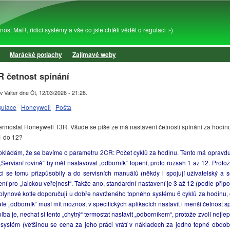
Přejít k hlavnímu obsahu
st MaR, řídicí systémy a vše co jste chtěli vědět o regulaci :-)
Marácké potlachy
Zajímavé weby
R četnost spínání
v Valter
dne
Čt, 12/03/2026 - 21:28
.
gulace
Honeywell
Pošta
mostat Honeywell T3R. Všude se píše že má nastavení četnosti spínání za hodinu 
1 do 12?
ládám, že se bavíme o parametru 2CR: Počet cyklů za hodinu. Tento má opravdu
Servisní rovině“ by měl nastavovat „odborník“ topení, proto rozsah 1 až 12. Protož
bci se tomu přizpůsobily a do servisních manuálů (někdy i spojují uživatelský a s
ní pro „laickou veřejnost“. Takže ano, standardní nastavení je 3 až 12 (podle přip
plynové kotle doporučuji u dobře navrženého topného systému 6 cyklů za hodinu,
ale „odborník“ musí mít možnost v specifických aplikacích nastavit i menší četnost s
lba je, nechat si tento „chytrý“ termostat nastavit „odborníkem“, protože zvolí nejle
 systém (většinou se cena za jeho práci vrátí v nákladech za jedno topné období