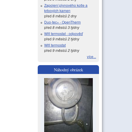
Zapojení plynového kotle a
krbových kamen
před
8 měsíců 2 dny
Duo-tec+ - OpenTherm
před
8 měsíců 3 týdny
Wifi termostat - odpověď
před
9 měsíců 2 týdny
Wifi termostat
před
9 měsíců 2 týdny
více...
Náhodný obrázek