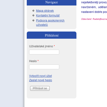
Navigace
nejefektivněji prov
navrženém, uděla
Mapa stránek
nastavení dobře pou
Kontaktní formulář
Odesílatel: Radek@sezn
Podpora spokojených
uživatelů
Přihlášení
Uživatelské jméno
*
Heslo
*
Vytvořit nový účet
Zaslat nové heslo