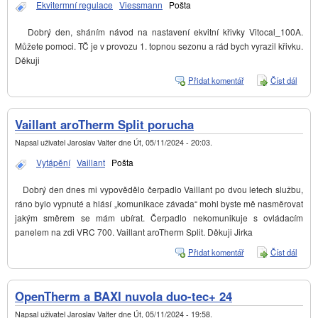
Ekvitermní regulace
Viessmann
Pošta
Dobrý den, sháním návod na nastavení ekvitní křivky Vitocal_100A.
Můžete pomoci. TČ je v provozu 1. topnou sezonu a rád bych vyrazil křivku.
Děkuji
Přidat komentář
Číst dál
Nasta
ekvitn
Vitoc
Vaillant aroTherm Split porucha
Napsal uživatel
Jaroslav Valter
dne
Út, 05/11/2024 - 20:03
.
Vytápění
Vaillant
Pošta
Dobrý den dnes mi vypovědělo čerpadlo Vaillant po dvou letech službu,
ráno bylo vypnuté a hlásí „komunikace závada“ mohl byste mě nasměrovat
jakým směrem se mám ubírat. Čerpadlo nekomunikuje s ovládacím
panelem na zdi VRC 700. Vaillant aroTherm Split. Děkuji Jirka
Přidat komentář
Číst dál
Vailla
aroTh
Split
poruc
OpenTherm a BAXI nuvola duo-tec+ 24
Napsal uživatel
Jaroslav Valter
dne
Út, 05/11/2024 - 19:58
.