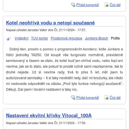
Přidat komentář
Číst dál
Vitoc
200-
a
Salus
Kotel neohřívá vodu a netopí současně
Napsal uživatel
Jaroslav Valter
dne
Čt, 21/11/2024 - 17:57
.
Vytápění
TUV-bojler
Prostorová regulace
Junkers-Bosch
Pošta
Dobrý den, prosím o pomoc s programováním kondenz. kotle Junkers a
řídící jednotky TA250. Od koupě vše fungovalo normálně, pravidelně
servisovaný a časem se stalo, že kotel buď jen ohřívá vodu, nebo topí-ani
nevíme, jak se to stalo, ale pokud to prostě ručně sami nepřepneme, tak to
druhé nejede. Už si nevíme rady, trvá to přes 5 let, měl jsem tu
autorizované servisáky – ti si taky nevěděli rady, dali mi brožurky, ale nikdo
mi nedovede odpovědět na otázku „Proč tyto funkce nefungují současně”.
Děkuji. Dal jsem i tovární nastavení a taky nic.
Přidat komentář
Číst dál
Kotel
neohř
vodu 
netop
Nastavení ekvitní křivky Vitocal_100A
souč
Napsal uživatel
Jaroslav Valter
dne
Čt, 21/11/2024 - 17:50
.