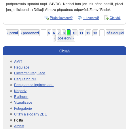
podporovalo spínání např. 24VDC. Nechci tam jen tak něco bastlit, přeci
jen, je listopad :-) Děkuji Vám za případnou odpověď. Zdraví Radek
Přidat komentář
1 komentář
Číst dál
Open
a BA
nuvol
tec+ 
« první
‹ předchozí
…
5
6
7
8
9
10
11
12
13
…
následující
Stránky
›
poslední »
Obsah
AMiT
Regulace
Ekvitermní regulace
Regulátor PID
Rekuperace tepla/chladu
Nápady
Etatherm
Vizualizace
Fotogalerie
Citáty a slogany ZDE
Pošta
Archív