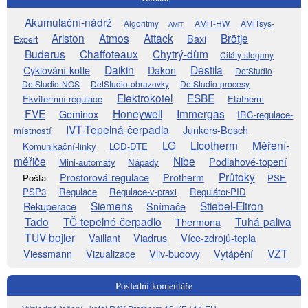
Akumulační-nádrž
Algoritmy
AMiT-HW
AMiTsys-
AMiT
Ariston
Atmos
Attack
Brötje
Baxi
Expert
Buderus
Chaffoteaux
Chytrý-dům
Citáty-slogany
Daikin
Destila
Cyklování-kotle
Dakon
DetStudio
DetStudio-NOS
DetStudio-obrazovky
DetStudio-procesy
Elektrokotel
ESBE
Ekvitermní-regulace
Etatherm
FVE
Honeywell
Immergas
Geminox
IRC-regulace-
IVT-Tepelná-čerpadla
Junkers-Bosch
místností
LG
Licotherm
Měření-
Komunikační-linky
LCD-DTE
měřiče
Nibe
Podlahové-topení
Mini-automaty
Nápady
Průtoky
Prostorová-regulace
Protherm
Pošta
PSE
PSP3
Regulace
Regulace-v-praxi
Regulátor-PID
Siemens
Stiebel-Eltron
Rekuperace
Snímače
Tado
TČ-tepelné-čerpadlo
Tuhá-paliva
Thermona
TUV-bojler
Vaillant
Viadrus
Více-zdrojů-tepla
VZT
Viessmann
Vizualizace
Vliv-budovy
Vytápění
Poslední komentáře