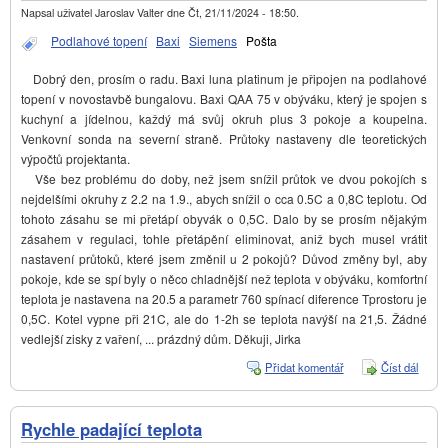
Napsal uživatel
Jaroslav Valter
dne
Čt, 21/11/2024 - 18:50
.
Podlahové topení
Baxi
Siemens
Pošta
Dobrý den, prosím o radu. Baxi luna platinum je připojen na podlahové
topení v novostavbě bungalovu. Baxi QAA 75 v obýváku, který je spojen s
kuchyní a jídelnou, každý má svůj okruh plus 3 pokoje a koupelna.
Venkovní sonda na severní straně. Průtoky nastaveny dle teoretických
výpočtů projektanta.
Vše bez problému do doby, než jsem snížil průtok ve dvou pokojích s
nejdelšími okruhy z 2.2 na 1.9., abych snížil o cca 0.5C a 0,8C teplotu. Od
tohoto zásahu se mi přetápí obyvák o 0,5C. Dalo by se prosím nějakým
zásahem v regulaci, tohle přetápění eliminovat, aniž bych musel vrátit
nastavení průtoků, které jsem změnil u 2 pokojů? Důvod změny byl, aby
pokoje, kde se spí byly o něco chladnější než teplota v obýváku, komfortní
teplota je nastavena na 20.5 a parametr 760 spínací diference Tprostoru je
0,5C. Kotel vypne při 21C, ale do 1-2h se teplota navýší na 21,5. Žádné
vedlejší zisky z vaření, ... prázdný dům. Děkuji, Jirka
Přidat komentář
Číst dál
Přetá
Baxi 
Plati
Rychle padající teplota