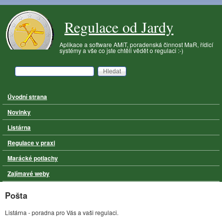
Přejít k hlavnímu obsahu
Regulace od Jardy
Aplikace a software AMiT, poradenská činnost MaR, řídicí
systémy a vše co jste chtěli vědět o regulaci :-)
Hledat
Vyhledávání
Úvodní strana
Hlavní menu
Novinky
Listárna
Regulace v praxi
Marácké potlachy
Zajímavé weby
Pošta
Listárna - poradna pro Vás a vaši regulaci.