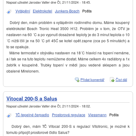
Napsal uživatel
Jaroslav Valter
dne
Čt, 21/11/2024 - 18:45
.
Vytápění
Elektrokotel
Junkers-Bosch
Pošta
Dobrý den, mám problém s vytápěním rodinného domu. Máme koupený
elektrokotel Bosch Tronic Heat 3500 H12. Problém je v tom, že OTV je
nastaven na 60 ´C a po vypnutí dosažené teploty je do 3 minut teplota o 10
´C nižší čili je na 50 ´C při 45Ć se kotel opět zapne (cca po 5 minutách) a
to se opakuje.
Máme termostat v obýváku nastaven na 18´C hlavici na topení nemáme,
a i tak se na tuto teplotu nemůžeme dostat. Máme celkem 4x radiátory a 1x
žebřík v koupelně. Trubky topení v mědi jsou vedené sklepem a jsou
obalené Mirelonem.
Přidat komentář
Číst dál
Rychl
padají
teplot
Vitocal 200-S a Salus
Napsal uživatel
Jaroslav Valter
dne
Čt, 21/11/2024 - 18:02
.
TČ-tepelné čerpadlo
Prostorová regulace
Viessmann
Pošta
Dobrý den, mám TČ Vitocal 200-S s regulací Vitotronic, je možné k
tomuto připojit prostorové čidlo Salus?