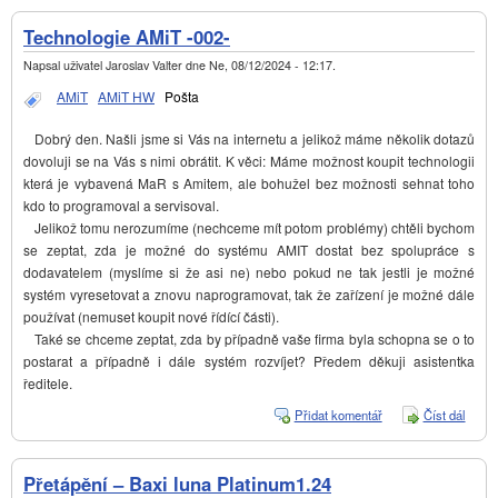
Technologie AMiT -002-
Napsal uživatel
Jaroslav Valter
dne
Ne, 08/12/2024 - 12:17
.
AMiT
AMiT HW
Pošta
Dobrý den. Našli jsme si Vás na internetu a jelikož máme několik dotazů
dovoluji se na Vás s nimi obrátit. K věci: Máme možnost koupit technologii
která je vybavená MaR s Amitem, ale bohužel bez možnosti sehnat toho
kdo to programoval a servisoval.
Jelikož tomu nerozumíme (nechceme mít potom problémy) chtěli bychom
se zeptat, zda je možné do systému AMIT dostat bez spolupráce s
dodavatelem (myslíme si že asi ne) nebo pokud ne tak jestli je možné
systém vyresetovat a znovu naprogramovat, tak že zařízení je možné dále
používat (nemuset koupit nové řídící části).
Také se chceme zeptat, zda by případně vaše firma byla schopna se o to
postarat a případně i dále systém rozvíjet? Předem děkuji asistentka
ředitele.
Přidat komentář
Číst dál
Techn
AMiT 
Přetápění – Baxi luna Platinum1.24