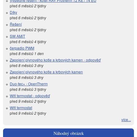
Výsledné řešení - kotel RAY Protherm 12 KE / 14 EU
před
6 měsíců 2 týdny
Díky
před
6 měsíců 2 týdny
Řešení
před
6 měsíců 2 týdny
SW AMiT
před
6 měsíců 4 týdny
čerpadlo PWM
před
8 měsíců 1 den
Zapojení plynového kotle a krbových kamen - odpověď
před
8 měsíců 3 dny
Zapojení plynového kotle a krbových kamen
před
8 měsíců 3 dny
Duo-tec+ - OpenTherm
před
8 měsíců 3 týdny
Wifi termostat - odpověď
před
9 měsíců 2 týdny
Wifi termostat
před
9 měsíců 2 týdny
více...
Náhodný obrázek