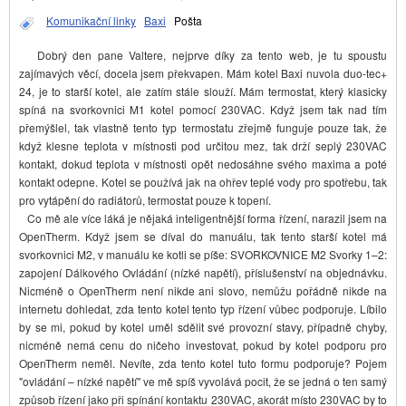
Komunikační linky
Baxi
Pošta
Dobrý den pane Valtere, nejprve díky za tento web, je tu spoustu
zajímavých věcí, docela jsem překvapen. Mám kotel Baxi nuvola duo-tec+
24, je to starší kotel, ale zatím stále slouží. Mám termostat, který klasicky
spíná na svorkovnici M1 kotel pomocí 230VAC. Když jsem tak nad tím
přemýšlel, tak vlastně tento typ termostatu zřejmě funguje pouze tak, že
když klesne teplota v místnosti pod určitou mez, tak drží seplý 230VAC
kontakt, dokud teplota v místnosti opět nedosáhne svého maxima a poté
kontakt odepne. Kotel se používá jak na ohřev teplé vody pro spotřebu, tak
pro vytápění do radiátorů, termostat pouze k topení.
Co mě ale více láká je nějaká inteligentnější forma řízení, narazil jsem na
OpenTherm. Když jsem se díval do manuálu, tak tento starší kotel má
svorkovnici M2, v manuálu ke kotli se píše: SVORKOVNICE M2 Svorky 1–2:
zapojení Dálkového Ovládání (nízké napětí), příslušenství na objednávku.
Nicméně o OpenTherm není nikde ani slovo, nemůžu pořádně nikde na
internetu dohledat, zda tento kotel tento typ řízení vůbec podporuje. Líbilo
by se mi, pokud by kotel uměl sdělit své provozní stavy, případně chyby,
nicméně nemá cenu do ničeho investovat, pokud by kotel podporu pro
OpenTherm neměl. Nevíte, zda tento kotel tuto formu podporuje? Pojem
"ovládání – nízké napětí" ve mě spíš vyvolává pocit, že se jedná o ten samý
způsob řízení jako při spínání kontaktu 230VAC, akorát místo 230VAC by to