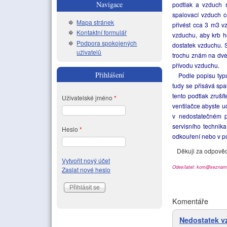
Navigace
podtlak a vzduch 
spalovací vzduch 
Mapa stránek
přivést cca 3 m3 v
Kontaktní formulář
vzduchu, aby krb h
Podpora spokojených
dostatek vzduchu. S
uživatelů
trochu znám na dveř
přívodu vzduchu.
Přihlášení
Podle popisu typuj
tudy se přisává sp
tento podtlak zruší
Uživatelské jméno
*
ventilačce abyste u
v nedostatečném př
servisního technik
Heslo
*
odkouření nebo v p
Děkuji za odpověď, 
Vytvořit nový účet
Odesílatel: kom@seznam
Zaslat nové heslo
Komentáře
Nedostatek v