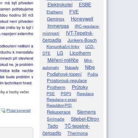
en má být přiveden
Elektrokotel
ESBE
 kamen potřebujeme
FVE
Etatherm
každou hodinu 30 m3
Honeywell
Geminox
pokud není přiveden
Immergas
IRC-regulace-
ak (mělo by to být i
IVT-Tepelná-
místností
a napojení externího
čerpadla
Junkers-Bosch
odkouření netěsní a
Komunikační-linky
LCD-
vzduchu k manostatu
LG
Licotherm
DTE
kamnech při otevřené
Měření-měřiče
Mini-
Pokud ne, je problém
Nibe
automaty
Nápady
hlídce kotle nechte
Podlahové-topení
Pošta
 tak bude problém v
Prostorová-regulace
ním technikem hned.
Průtoky
Protherm
íky a hezky večer.
PSE
PSP3
Regulace
Regulace-v-praxi
Regulátor-PID
Přidat komentář
Siemens
Rekuperace
Stiebel-Eltron
Snímače
Tado
TČ-tepelné-
čerpadlo
Thermona