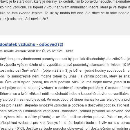
. Navíc je to starý dům, který je děravý jak cedník, tím to opravdu nebude, maximál
okolního vzduchu. Při topení v krbu nahřívám akumulační nádrž, která je ve stejné m
akže se tam zvedne teplota. To už by mohlo být ono. Ale dříve se to také nedělo
jak jí odstranit. Asi nevíte, že?
dostatek vzduchu - odpověď (2)
al uživatel
Jaroslav Valter
dne
Čt, 26/12/2024 - 18:54
.
rý den, pro vyhodnocení poruchy nemusí být podtlak dlouhodobý, ale záleží na jeh
le výpočtu výše (můžete si to vypočítat na své podmínky) standardním krbem 10 k
ikosti místnosti 3m/4m/2,4m (objem 28,8 m3) je během jedné hodiny spotřebován 
ení. To samozřejmě není možné (oheň by uhasl) a vzniká podtlak, který se sna
ku. Čím větší výkon (oheň), tím větší podtlak. 50% lidí má stejný názor „přeci si 
y mi půjde domu studený vzduch“ a nastávají takovéto problémy. Standardní pro
těhovali se a kvůli vlhkosti měli na záchodě nebo v koupelně otevřenou ventilačku,
ký a problém se neprojevoval. Po roce, dvou většinou manželka zavřela okno a pro
ože pro nasání stejného množství vzduchu je potřeba o dost větší podtlak. Pro test 
rbem otevřenou minimálně ventilačku (standardní průměr přívodní kruhového pot
le výkonu krbu a délky přívodu) a uvidíte, jestli se chyba projeví. Pokud ne, zko
vořte přívod vzduchu pro krb. Nemyslím si, že teplota bude mít vliv na tuto poru
řesahuje 40°C). Jestliže se bude porucha objevovat i při dostatečném přívodním 