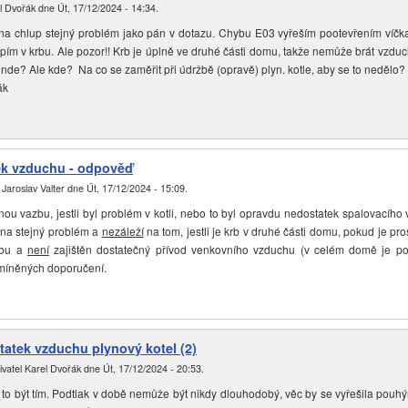
l Dvořák
dne
Út, 17/12/2024 - 14:34
.
a chlup stejný problém jako pán v dotazu. Chybu E03 vyřeším pootevřením víčka
opím v krbu. Ale pozor!! Krb je úplně ve druhé části domu, takže nemůže brát vzduc
inde? Ale kde? Na co se zaměřit při údržbě (opravě) plyn. kotle, aby se to nedělo?
ák
ek vzduchu - odpověď
l
Jaroslav Valter
dne
Út, 17/12/2024 - 15:09
.
u vazbu, jestli byl problém v kotli, nebo to byl opravdu nedostatek spalovacího
l na stejný problém a
nezáleží
na tom, jestli je krb v druhé části domu, pokud je pro
rbu a
není
zajištěn dostatečný přívod venkovního vzduchu (v celém domě je pod
míněných doporučení.
atek vzduchu plynový kotel (2)
ivatel
Karel Dvořák
dne
Út, 17/12/2024 - 20:53
.
o být tím. Podtlak v době nemůže být nikdy dlouhodobý, věc by se vyřešila pouh