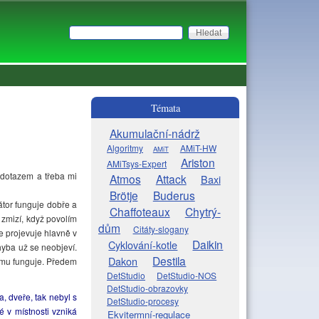
Hledat
Vyhledávání
Témata
Akumulační-nádrž
Algoritmy
AMiT-HW
AMiT
Ariston
AMiTsys-Expert
 dotazem a třeba mi
Atmos
Attack
Baxi
Brötje
Buderus
tor funguje dobře a
Chaffoteaux
Chytrý-
 zmizí, když povolím
dům
Citáty-slogany
e projevuje hlavně v
Daikin
Cyklování-kotle
hyba už se neobjeví.
Destila
Dakon
lému funguje. Předem
DetStudio
DetStudio-NOS
DetStudio-obrazovky
, dveře, tak nebyl s
DetStudio-procesy
 v místnosti vzniká
Ekvitermní-regulace