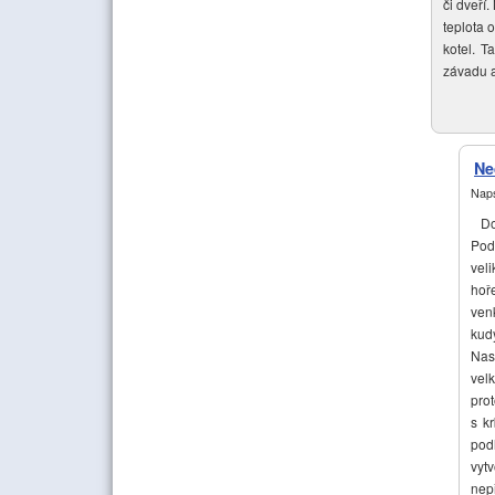
či dveří
teplota 
kotel. T
závadu a 
Ne
Naps
Dob
Pod
vel
hoř
ven
kud
Nas
vel
prot
s k
pod
vyt
nep