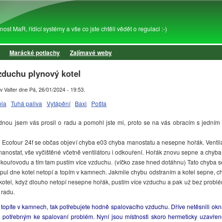
Přejít k hlavnímu obsahu
st MaR, řídicí systémy a vše co jste chtěli vědět o regulaci :-)
Marácké potlachy
Zajímavé weby
zduchu plynový kotel
v Valter
dne
Pá, 26/01/2024 - 19:53
.
pla
Tuhá paliva
Vytápění
Baxi
Pošta
ou jsem vás prosil o radu a pomohl jste mi, proto se na vás obracím s jedním
Ecofour 24f se občas objeví chyba e03 chyba manostatu a nesepne hořák. Ventilá
manostat, vše vyčištěné včetně ventilátoru i odkouření. Hořák znovu sepne a chyba
 kouřovodu a tím tam pustím více vzduchu. (víčko zase hned dotáhnu) Tato chyba s
 pul dne kotel netopí a topím v kamnech. Jakmile chybu odstraním a kotel sepne, c
 kotel, když dlouho netopí nesepne hořák, pustím více vzduchu a pak už bez prob
 radu.
opíte v kamnech, tak potřebujete hodně spalovacího vzduchu. Dříve netěsnili okna
potřebným ke spalovaní problém. Nyní jsou místnosti skoro hermeticky uzavřené