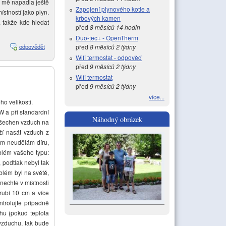
ně mě napadla ještě
Zapojení plynového kotle a
ístností jako plyn.
krbových kamen
, takže kde hledat
před
8 měsíců 14 hodin
Duo-tec+ - OpenTherm
odpovědět
před
8 měsíců 2 týdny
Wifi termostat - odpověď
před
9 měsíců 2 týdny
Wifi termostat
před
9 měsíců 2 týdny
více...
o velikosti.
W a při standardní
Náhodný obrázek
všechen vzduch na
ží nasát vzduch z
tam neudělám díru,
blém vašeho typu:
 podtlak nebyl tak
blém byl na světě,
nechte v místnosti
rubí 10 cm a více
ntrolujte případně
chu (pokud teplota
vzduchu, tak bude