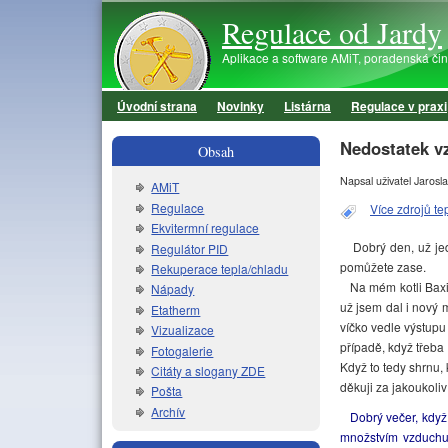
Regulace od Jardy
Aplikace a software AMiT, poradenská činno
Úvodní strana
Novinky
Listárna
Regulace v praxi
Hlavní menu
Nedostatek v
Obsah
Napsal uživatel
Jarosla
AMiT
Regulace
Více zdrojů te
Ekvitermní regulace
Dobrý den, už jedn
Regulátor PID
pomůžete zase.
Rekuperace tepla/chladu
Na mém kotli Baxi 
Nápady
už jsem dal i nový 
Etatherm
víčko vedle výstupu
Vizualizace
případě, když třeba
Fotogalerie
Když to tedy shrnu,
Citáty a slogany ZDE
děkuji za jakoukoliv
Pošta
Archív
Dobrý večer, když t
množstvím vzduchu 