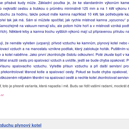
se přisává kudy může. Základní poučka je, že ke standardním výkonům kam
co nejkratší cestou a trubkou o průměru minimálně 125 mm a na 1 kW výkonu
zduchu za hodinu, takže pokud máte kamna například 10 kW, tak potřebujete 
ořel tak jak má. Sám si můžete spočítat, jak rychle místnost kamna „vycucnou“ 
amozřejmě na vakuum nemají sílu, ale potom hůře hoří a v místnosti vzniká podtl
ích). Některé krby a kamna trochu vyšších výkonů mají už připravenou přírubu n
i, že nemáte vyřešen (ucpaný) přívod vzduchu ke kamnům, plynový kotel nebo 
alovací vzduch a na manostatu vznikne podtlak, který zablokuje hořák. Puštěním 
te a kotel naběhne. Jako první zkontrolujte čistotu odkouření. Poté zkuste topit v 
dělal snazší cestu pro spalovací vzduch a uvidíte, jestli se bude chyba opakovat. 
ísunu spalovacího vzduchu. Vyřešte přísun vzduchu a při další servisní pro
a překontrolovat těsnost kotle a spalovací cesty. Pokud se bude chyba opakovat,
oškozeném nějakém těsnění na spalovací cestě a nechte kotel zkontrolovat servis
toto je přesně varianta, která napadla i mě. Budu se řídit vašimi radami, mockrát d
.cz
zduchu plynový kotel