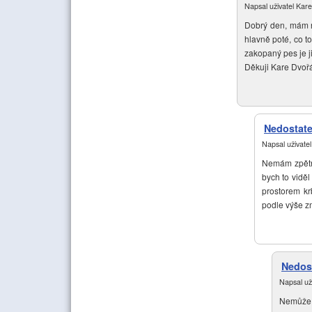
Napsal uživatel
Kare
Dobrý den, mám n
hlavně poté, co t
zakopaný pes je j
Děkuji Kare Dvoř
Nedostat
Napsal uživate
Nemám zpětno
bych to vidě
prostorem k
podle výše z
Nedost
Napsal už
Nemůže t