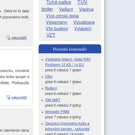
Tuhá-paliva
TUV-
bojler
Vaillant
Viadrus
. Dělá mi to také
Více-zdrojů-tepla
h plynovému kotli,
Viessmann
Vizualizace
Vliv-budovy
Vytápění
VZT
odpovědět
Poslední komentáře
Výsledné řešení - kotel RAY
Protherm 12 KE / 14 EU
před
6 měsíců 1 týden
 vzduchu, nicméně
Díky
stor kotle spojen s
před
6 měsíců 1 týden
tlak). Postupujte
Řešení
před
6 měsíců 1 týden
odpovědět
SW AMiT
před
6 měsíců 3 týdny
čerpadlo PWM
před
7 měsíců 4 týdny
Zapojení plynového kotle a
krbových kamen - odpověď
ým otevřením okna
před
8 měsíců 14 hodin