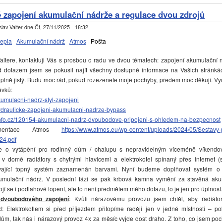
zapojení akumulační nádrže a regulace dvou zdrojů
lav Valter
dne
Čt, 27/11/2025 - 18:32
.
tepla
Akumulační nádrž
Atmos
Pošta
ere, kontaktuji Vás s prosbou o radu ve dvou tématech: zapojení akumulační 
d dotazem jsem se pokusil najít všechny dostupné informace na Vašich stránká
úplně jistý. Budu moc rád, pokud rozeženete moje pochyby, předem moc děkuji. V
ěvků:
/akumulacni-nadrz-styl-zapojeni
z/hydraulicke-zapojeni-akumulacni-nadrze-bypass
b-info.cz/120154-akumulacni-nadrz-dvoubodove-pripojeni-s-ohledem-na-bezpecnost
entace Atmos
https://www.atmos.eu/wp-content/uploads/2024/05/Sestavy-p
24.pdf
de o vytápění pro rodinný dům / chalupu s nepravidelným víceméně víkend
 v domě radiátory s chytrými hlavicemi a elektrokotel spínaný přes internet (
vající topný systém zaznamenán barvami. Nyní budeme doplňovat systém 
mulační nádrž. V poslední fázi se pak krbová kamna vymění za stavěná ak
í se i podlahové topení, ale to není předmětem mého dotazu, to je jen pro úplnost
 dvoubodového zapojení
: Kvůli nárazovému provozu jsem chtěl, aby radiáto
od: Elektrokotlem si před příjezdem přitopíme raději jen v jedné místnosti – 
dům, tak nás i nárazový provoz 4x za měsíc vyjde dost draho. Z toho, co jsem poch