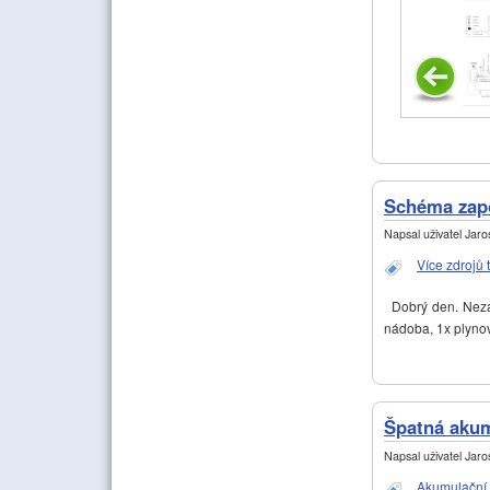
Schéma zapo
Napsal uživatel
Jaros
Více zdrojů 
Dobrý den. Nezab
nádoba, 1x plynov
Špatná aku
Napsal uživatel
Jaros
Akumulační