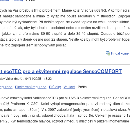
ych na Vás prosbu s tímto problémem. Máme kotel Viadrus u68 9čl. V kombinaci s 
 nabíjet samotížně a mimo to vytápíme pouze radiátory v místnostech. Zapojen
 by mělo být vyzkoušené. Při delším topení se zvedá teplota na vršku nádrže klidně
opit nádrž tak, aby byla teplota podobná nebo s menším rozdílem I na spodní st
me jakkoliv, nahoře máme 80-90 stupňů a dole 35-40 stupňů. Čerpadlo běží p
tat a teplota v domě klesne pod 22 stupňů. Nevíte kde by mohl být problém? Topená
né foto zapojení jsem schopný vám poslat.
Přidat komen
ant ecoTEC pro a ekvitermní regulace SensoCOMFORT
lav Valter
dne
Út, 04/11/2025 - 18:22
.
regulace
Ekvitermní regulace
Průtoky
Vaillant
Pošta
ově osazený kotel Vaillant ecoTEC pro VU 6/5-3 s ekvitermní regulací Sens
oužilý Protherm KLO30). Kotel vytápí dvougenerační patrový rodinný dům (rekon
m, patro armaporit 30cm). V r. 2007 zateplení (polystyren 5cm) + plastová okna. 
, v patře 4 obyt. míst + přísl., vstupní chodba, hala + schodiště. Celkem je osazeno 
m 25 kW, termostatické hlavice, rozvod v mědi. 3 místnosti v přízemí momentálně