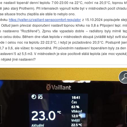
 nastavil topenář denní teplotu 7:00-23:00 na 22°C, noční na 20,5°C, topnou kři
ně jako starý Protherm). Při intervalech vypnutí kotle byl v místnostech pocit chla
se situace trochu zlepšila ale stále to nebylo ono.
pěvku
https://jvalter.cz/vaillant-sensocomfort-regulator
z 15.10.2024 popisujete stej
tud jsem převzal doporučení nastavit topnou křivku na 0,8 a Připojení tepl. míst
o nastaveno "Rozšířené"). Zprvu vše vypadalo dobře – radiátory byly mírně tep
po celou dobu. Během dne však teplota v místnostech stoupá (zvláště když svítí sl
 Jede i celou noc na teplotu 22-22,5°C, i když je požadováno 20,5°C. Postupně jsem
 0,7 a 0,6, ale vůbec to nepomáhá. Při původním nastavení topenářem byly za den
astavení 5 až 5,5 m3. V místnostech je sice pocitově stálá teplota (ale moc vysoká
i nějaké jiné nastavení?