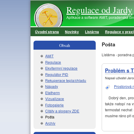
Regulace od Jardy
Aplikace a software AMiT, poradenská činno
Úvodní strana
Novinky
Listárna
Regulace v praxi
Hlavní menu
Pošta
Obsah
Listárna - poradna p
AMiT
Regulace
Ekvitermní regulace
Problém s 
Regulátor PID
Napsal uživatel
Jaros
Rekuperace tepla/chladu
Prostorová 
Nápady
Etatherm
Dobrý den, prosí
Vizualizace
takže natopí na 
Fotogalerie
termostat nechat
Citáty a slogany ZDE
musíme ráno při o
Pošta
Archív