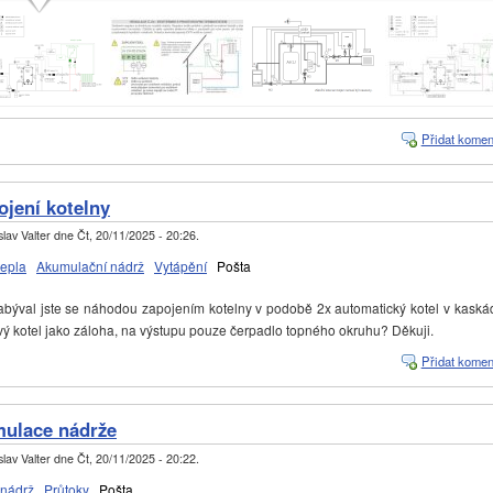
Přidat komen
jení kotelny
lav Valter
dne
Čt, 20/11/2025 - 20:26
.
tepla
Akumulační nádrž
Vytápění
Pošta
ýval jste se náhodou zapojením kotelny v podobě 2x automatický kotel v kaská
ý kotel jako záloha, na výstupu pouze čerpadlo topného okruhu? Děkuji.
Přidat komen
mulace nádrže
lav Valter
dne
Čt, 20/11/2025 - 20:22
.
 nádrž
Průtoky
Pošta