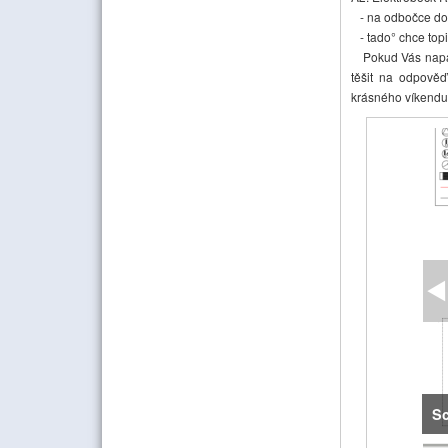
- na odbočce do A
- tado° chce topi
Pokud Vás napadá
těšit na odpověď
krásného víkendu,
Sc