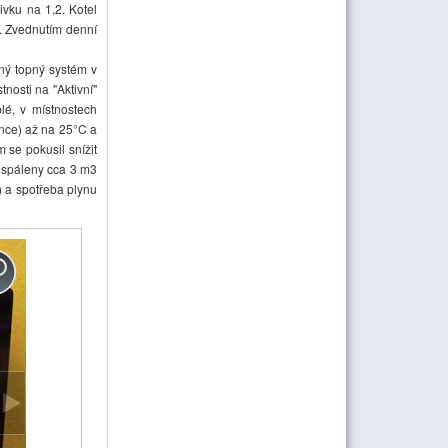
vku na 1,2. Kotel
du. Zvednutím denní
ný topný systém v
nosti na "Aktivní"
lé, v místnostech
unce) až na 25°C a
 se pokusil snížit
 spáleny cca 3 m3
) a spotřeba plynu