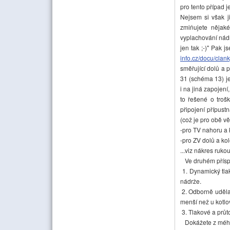
pro tento případ 
Nejsem si však j
zmiňujete nějaké
vyplachování nádr
jen tak ;-)" Pak 
info.cz/docu/cla
směřující dolů a 
31 (schéma 13) je 
i na jiná zapojení
to řešené o troš
připojení přípust
(což je pro obě v
-pro TV nahoru a
-pro ZV dolů a k
...viz nákres rukou
Ve druhém příspě
1. Dynamický tlak
nádrže.
2. Odborně uděla
menší než u kotlo
3. Tlakové a průt
Dokážete z mého s