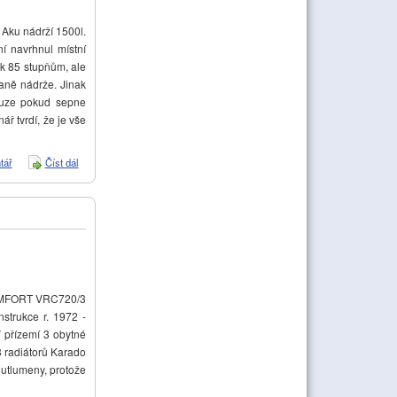
Aku nádrží 1500l.
í navrhnul místní
 k 85 stupňům, ale
raně nádrže. Jinak
ouze pokud sepne
ř tvrdí, že je vše
tář
Číst dál
Špatná akumulace nádrže
oCOMFORT VRC720/3
strukce r. 1972 -
V přízemí 3 obytné
13 radiátorů Karado
 utlumeny, protože