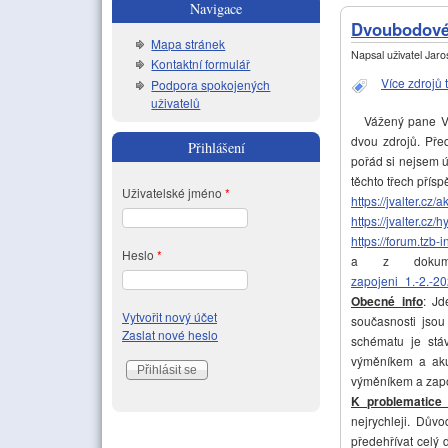
Navigace
Dvoubodové 
Mapa stránek
Napsal uživatel
Jaros
Kontaktní formulář
Více zdrojů 
Podpora spokojených
uživatelů
Vážený pane Valt
dvou zdrojů. Pře
Přihlášení
pořád si nejsem 
těchto třech přísp
Uživatelské jméno
*
https://jvalter.cz
https://jvalter.c
https://forum.tz
Heslo
*
a z dokum
zapojeni_1.-2.-20
Obecné info
: J
Vytvořit nový účet
současnosti jsou
Zaslat nové heslo
schématu je stá
výměníkem a aku
výměníkem a zapoj
K problematice
nejrychleji. Dův
předehřívat celý 