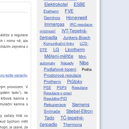
Elektrokotel
ESBE
FVE
Etatherm
Honeywell
Geminox
Immergas
IRC-regulace-
IVT-Tepelná-
místností
nádrže a regulace
čerpadla
Junkers-Bosch
ch i mimo ně, ale
Komunikační-linky
LCD-
ycházím zejména z
LG
Licotherm
DTE
Měření-měřiče
Mini-
Nibe
automaty
Nápady
Podlahové-topení
Pošta
Prostorová-regulace
ro-kotle-varianty-
Průtoky
Protherm
ovým provozem. V
PSE
PSP3
Regulace
systém tado°). Ve
Regulace-v-praxi
Regulátor-PID
o krbová kamna s
Siemens
Rekuperace
umulační kamna s
.
Stiebel-Eltron
Snímače
ry začaly hřát co
Tado
TČ-tepelné-
pokud bychom měli
čerpadlo
Thermona
opil, je jasné, že