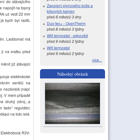
í do stávajícího
Zapojení plynového kotle a
e napojit na topný
krbových kamen
a AN už vedl 22 mm
před
8 měsíců 3 dny
já bych byl radši,
Duo-tec+ - OpenTherm
před
8 měsíců 3 týdny
Wifi termostat - odpověď
dím. Laddomat má
před
9 měsíců 2 týdny
Wifi termostat
ji na vratku před
před
9 měsíců 2 týdny
více...
ěnit již stávající
Náhodný obrázek
uluje elektrokotel
ráním ventilů na
o nezávislá (např.
roj. V mém případě
e druhý zdroj...a
 tado° regulátor,
kaci na toto relé.
í Elektrobock R3V-