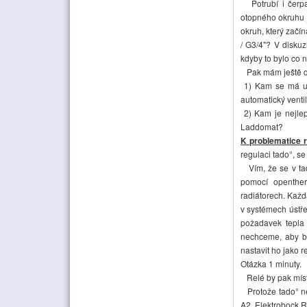
Potrubí i čerpa
otopného okruhu j
okruh, který začí
/ G3/4"? V diskuz
kdyby to bylo co 
Pak mám ještě dv
1) Kam se má um
automatický ventil
2) Kam je nejlep
Laddomat?
K problematice 
regulaci tado°, se
Vím, že se v tado
pomocí openther
radiátorech. Každ
v systémech ústře
požadavek tepla 
nechceme, aby bě
nastavit ho jako 
Otázka 1 minuty.
Relé by pak míst
Protože tado° neu
A2. Elektrobock 