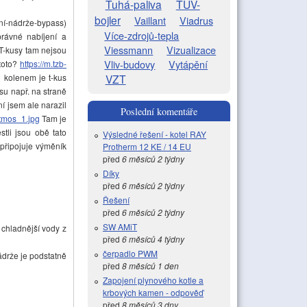
Tuhá-paliva
TUV-
bojler
Vaillant
Viadrus
ní-nádrže-bypass)
Více-zdrojů-tepla
právné nabíjení a
Viessmann
Vizualizace
 T-kusy tam nejsou
Vliv-budovy
Vytápění
 toto?
https://m.tzb-
VZT
 kolenem je t-kus
su např. na straně
ní jsem ale narazil
Poslední komentáře
atmos_1.jpg
Tam je
tli jsou obě tato
Výsledné řešení - kotel RAY
 připojuje výměník
Protherm 12 KE / 14 EU
před
6 měsíců 2 týdny
Díky
před
6 měsíců 2 týdny
Řešení
před
6 měsíců 2 týdny
SW AMiT
 chladnější vody z
před
6 měsíců 4 týdny
čerpadlo PWM
drže je podstatně
před
8 měsíců 1 den
Zapojení plynového kotle a
krbových kamen - odpověď
před
8 měsíců 3 dny