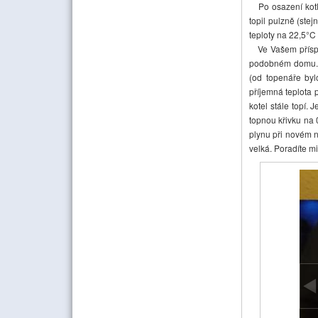
Po osazení kotle
topil pulzně (stej
teploty na 22,5°C 
Ve Vašem přís
podobném domu. Od
(od topenáře byl
příjemná teplota 
kotel stále topí.
topnou křivku na
plynu při novém n
velká. Poradíte m