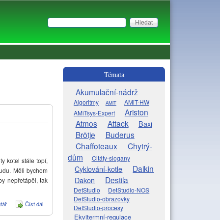
Hledat
Vyhledávání
Témata
Akumulační-nádrž
Algoritmy
AMiT-HW
AMiT
Ariston
AMiTsys-Expert
Atmos
Attack
Baxi
Brötje
Buderus
Chaffoteaux
Chytrý-
dům
Citáty-slogany
kotel stále topí,
Daikin
Cyklování-kotle
oudu. Měli bychom
Destila
Dakon
y nepřetápěl, tak
DetStudio
DetStudio-NOS
DetStudio-obrazovky
tář
Číst dál
Problém s TR200
DetStudio-procesy
Ekvitermní-regulace