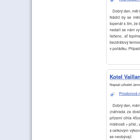
Dobrý den, měl b
Nádrž by se měla
topenář s tím, že
nedaří se nám vyt
řečeno, ať topí
bezdrátový termos
v pořádku. Případ
Kotel Vaill
Napsal uživatel
Jaros
Prostorová 
Dobrý den, mám n
(náhrada za dosl
přízemí cihla 45c
místnosti + přísl.
s celkovým výkone
se neobývají.