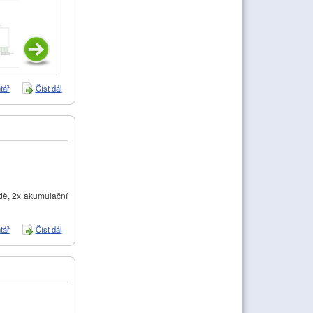
tář
Číst dál
Dvoubodové zapojení akumulační nádrže a regulace dvou zdrojů
dě, 2x akumulační
tář
Číst dál
Schéma zapojení kotelny