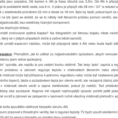
dla jsou popsána. Od kamen k AN je trasa dlouhá cca 2,5m. Od AN k připojen
e to podstatně delší cesta, cca 6 m. V plánu je připojit vše 28 mm / G1" a redukcí s
ná u elektrokotle průměrem 22 mm a klesá na 18 mm. Bylo by lepší, pokud bych z
i na tzb jsem se dočetl, že se to někdy řeší škrcením průtoku pomocí ventilů, ale 
nejjednodušší, bez elektricky řízených komponent.
a doplňující dotazy:
ístit zmiňovaná zpětná klapka? Na fotografiích od Atmosu klapku nikde nevi
, který se v jistých případech otvírá a začne běžet samotíž.
ší umístit expanzní nádobu, může být připojená takto k AN nebo bude lepší dát 
regulace
: Přemýšlím, jak to udělat co nejjednodušším způsobem, abych nemusel m
 kterou jsem velice spokojený.
° vyznáte, ale napíšu to pro ostatní trochu obšírně. Tak tedy: tado° zapíná a reg
m protokolu a zároveň reguluje teplotu v místnostech škrcením nebo oteví
á místnost může být přiřazena k jednomu regulátoru nebo může být nastavena jak
dního topení), takže s požadavkem tepla jen otevře ventil, ale nezapíná žádný zd
v místnosti otevře ventil a zapne elektrokotel, pokud již neběží. Teď přidávám
žely oba současně. Nejprve mě napadl nejhloupější způsob: pořídit ještě jeden
relé on/off a zároveň se zatopením v kamnech ručně všechny místnosti přehodit v apli
o kotle spouštělo oběhové čerpadlo okruhu AN.
mí pracovat s třícestnými ventily, tak k regulaci teploty TV bych použil ekvitermn
R3V-A2 by sepnul čerpadlo po splnění dvou podmínek: