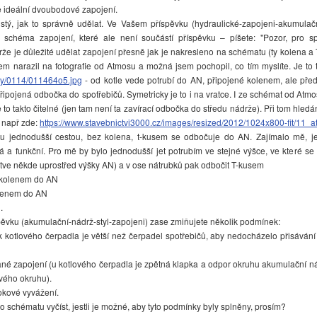
je ideální dvoubodové zapojení.
istý, jak to správně udělat. Ve Vašem příspěvku (hydraulické-zapojeni-akumulač
 schéma zapojení, které ale není součástí příspěvku – píšete: "Pozor, pro s
že je důležité udělat zapojení přesně jak je nakresleno na schématu (ty kolena a
jsem narazil na fotografie od Atmosu a možná jsem pochopil, co tím myslíte. Je to
nky/0114/011464o5.jpg
- od kotle vede potrubí do AN, připojené kolenem, ale před
připojená odbočka do spotřebičů. Symetricky je to i na vratce. I ze schémat od Atmo
to takto čitelné (jen tam není ta zavírací odbočka do středu nádrže). Při tom hledá
, např zde:
https://www.stavebnictvi3000.cz/images/resized/2012/1024x800-fit/11_
ku jednodušší cestou, bez kolena, t-kusem se odbočuje do AN. Zajímalo mě, jes
ná a funkční. Pro mě by bylo jednodušší jet potrubím ve stejné výšce, ve které se
ětve někde uprostřed výšky AN) a v ose nátrubků pak odbočit T-kusem
 kolenem do AN
olenem do AN
.
vku (akumulační-nádrž-styl-zapojeni) zase zmiňujete několik podmínek:
 kotlového čerpadla je větší než čerpadel spotřebičů, aby nedocházelo přisávání
né zapojení (u kotlového čerpadla je zpětná klapka a odpor okruhu akumulační ná
vého okruhu).
okové vyvážení.
chématu vyčíst, jestli je možné, aby tyto podmínky byly splněny, prosím?