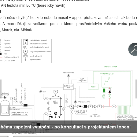
N teplota min 50 °C (teoretický návrh)
t
 něco chytřejšího, kde nebudu muset v appce přehazovat místnosti, tak budu
. A moc děkuji za veškerou pomoc, kterou prostřednictvím Vašeho webu posk
 Marek, okr. Mělník
héma zapojení vytápění - po konzultaci s projektantem topení