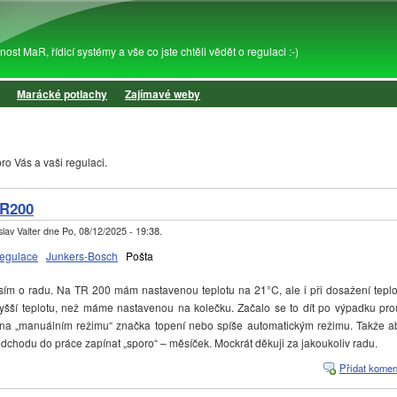
Přejít k hlavnímu obsahu
st MaR, řídicí systémy a vše co jste chtěli vědět o regulaci :-)
Marácké potlachy
Zajímavé weby
ro Vás a vaši regulaci.
TR200
lav Valter
dne
Po, 08/12/2025 - 19:38
.
regulace
Junkers-Bosch
Pošta
m o radu. Na TR 200 mám nastavenou teplotu na 21°C, ale i při dosažení teploty 
vyšší teplotu, než máme nastavenou na kolečku. Začalo se to dít po výpadku pr
 na „manuálním režimu“ značka topení nebo spíše automatickým režimu. Takže ab
dchodu do práce zapínat „sporo“ – měsíček. Mockrát děkuji za jakoukoliv radu.
Přidat komen