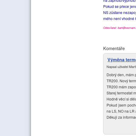
na zapnuto/vypnuto 
Pokud se přece jen
NS zůstane nezapoje
mého není vhodné ř
Odesílatel: bart@seznam
Komentáře
Výměna term
Napsal uživatel
Mart
Dobrý den, mám po
TR200. Nový term
TR200 mám zapojen
Starej termostat 
Hodně věcí si děl
Pokud jsem pocho
na LS, NO na LR 
Děkuji za informa