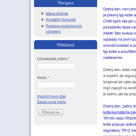
Navigace
Dobrý den, není prob
Mapa stránek
je přesný typ kotle 
Kontaktní formulář
Chtěl bych vás jen 
Podpora spokojených
požadavku tepla nap
uživatelů
24kW. Této funkce m
vypadají na první po
Přihlášení
snímač/ovladač a po
typ kotle a použité
nastavením.
Uživatelské jméno
*
Dobrý den, kotel má
a myslím, že regulu
Heslo
*
fungovat jen jako s
mají zapojit na svor
je jedno, jak se prop
Vytvořit nový účet
Zaslat nové heslo
Dobrý den, začnu tr
kotle/eurostar/ia-z
TR100 nebo TR20
kotel pracuje optimá
regulátoru TR12 (ne