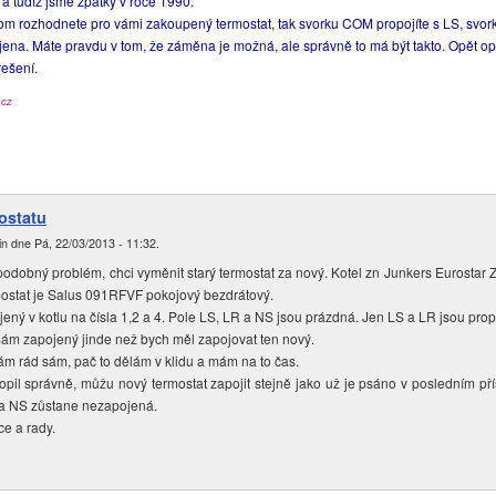
a tudíž jsme zpátky v roce 1990.
om rozhodnete pro vámi zakoupený termostat, tak svorku COM propojíte s LS, svor
na. Máte pravdu v tom, že záměna je možná, ale správně to má být takto. Opět opa
ešení.
.cz
ostatu
in
dne
Pá, 22/03/2013 - 11:32
.
dobný problém, chci vyměnit starý termostat za nový. Kotel zn Junkers Eurostar
ostat je Salus 091RFVF pokojový bezdrátový.
ý v kotlu na čísla 1,2 a 4. Pole LS, LR a NS jsou prázdná. Jen LS a LR jsou prop
mám zapojený jinde než bych měl zapojovat ten nový.
ám rád sám, pač to dělám v klidu a mám na to čas.
pil správně, můžu nový termostat zapojit stejně jako už je psáno v posledním př
a NS zůstane nezapojená.
ce a rady.