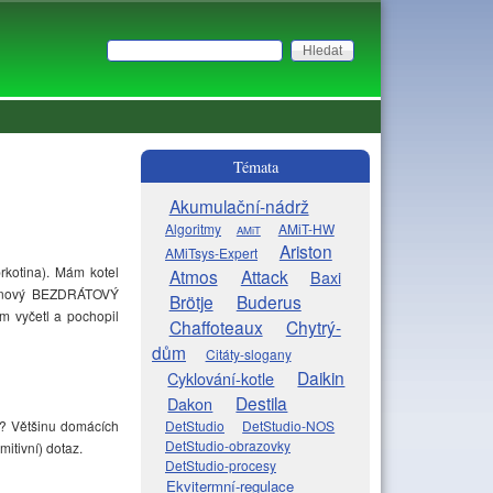
Hledat
Vyhledávání
Témata
Akumulační-nádrž
Algoritmy
AMiT-HW
AMiT
Ariston
AMiTsys-Expert
rkotina). Mám kotel
Atmos
Attack
Baxi
il nový BEZDRÁTOVÝ
Brötje
Buderus
em vyčetl a pochopil
Chaffoteaux
Chytrý-
dům
Citáty-slogany
Daikin
Cyklování-kotle
Destila
Dakon
DetStudio
DetStudio-NOS
k? Většinu domácích
DetStudio-obrazovky
mitivní) dotaz.
DetStudio-procesy
Ekvitermní-regulace