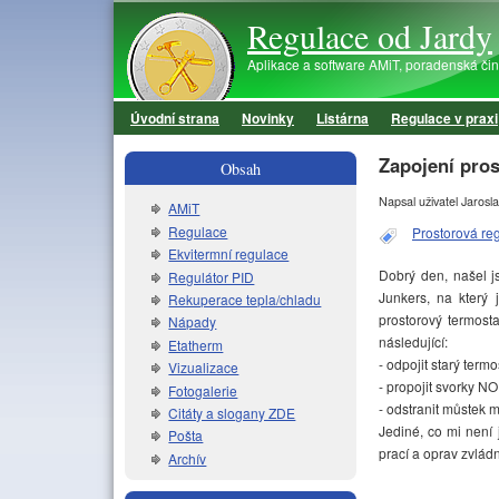
Regulace od Jardy
Aplikace a software AMiT, poradenská činno
Úvodní strana
Novinky
Listárna
Regulace v praxi
Hlavní menu
Zapojení pro
Obsah
Napsal uživatel
Jarosla
AMiT
Regulace
Prostorová re
Ekvitermní regulace
Dobrý den, našel j
Regulátor PID
Junkers, na který
Rekuperace tepla/chladu
prostorový termosta
Nápady
následující:
Etatherm
- odpojit starý termos
Vizualizace
- propojit svorky N
Fotogalerie
- odstranit můstek m
Citáty a slogany ZDE
Jediné, co mi není
Pošta
prací a oprav zvládn
Archív