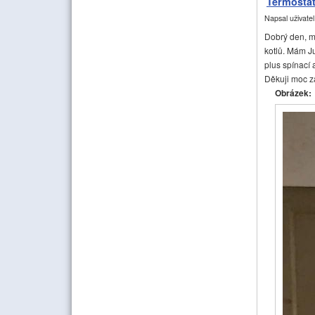
Termosta
Napsal uživate
Dobrý den, m
kotlů. Mám J
plus spínací 
Děkuji moc z
Obrázek: