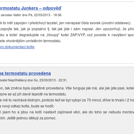
ermostatu Junkers – odpověď
l
Jaroslav Valter
dne
Pá, 22/03/2013 - 18:36
.
k to měl zapojen i předchozí tazatel, jen nenapsal čísla svorek (úvodní odstavec).
pojte tak, jak je popsáno tj. tak jak jste i sám napsal. Jen upozorňuji, že při
áku a kotel degradujete na „hloupý“ kotel ZAP/VYP, což povede k navýšení spot
te vhodnějším umístěním termostatu.
ro dokumentaci kotle
.
a termostatu provedena
ivatel
Nepřihlášený
dne
So, 23/03/2013 - 22:31
.
n, tak změna byla úspěšně provedena. Vše funguje jak má, ale jak jste psal, kote
ypne se až při dané teplotě na termostatu.
 mě to nechává klidným, protože teď se byt vytopí za 70 minut, dříve to trvalo i 2 ho
a nový odkaz kotle, bude se hodit.
 jsem ho a jdou na kotli nastavit zajímavé věci, ale do toho se nebudu monto
ích. Ještě jednou děkuji za pomoc.