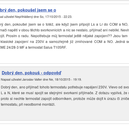
brý den, pokoušel jsem se o
al uživatel
Nepřihlášený
dne
So, 17/10/2015 - 22:23
.
rý den, pokoušel jsem se o totéž, ale když jsem připojil Ls a Lr do COM a NO, 
ímači napětí v obou těchto svorkovnicích a nic se nestalo, přijímač ani neblikl. Nevím
ojit. Prosím o radu. Nepotřebuje můj termostat ještě nějaké zapojení?? Jsou tam 
 klasické zapojení na 230V a samozřejmě již zmiňované COM a NO. Jedná se
ZWE 24/28-3 MF a termostat Salus T105RF.
Dobrý den, pokouš - odpověď
Napsal uživatel
Jaroslav Valter
dne
Ne, 18/10/2015 - 19:19
.
Dobrý den, ano přijímač tohoto termostatu potřebuje napájení 230V. Vlevo od svo
L a N, které se musí spojit se stejnými svorkami přijímače. Z dotazu vyplívá, že n
proto si nechte termostat zapojit odborníkem, protože může dojít k úrazu či zniče
termostatu, při neodborné montáži.