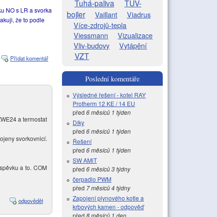
Tuhá-paliva
TUV-
ku NO s LR a svorka
bojler
Vaillant
Viadrus
kuji, že to podle
Více-zdrojů-tepla
Viessmann
Vizualizace
Vliv-budovy
Vytápění
VZT
Přidat komentář
Poslední komentáře
Výsledné řešení - kotel RAY
Protherm 12 KE / 14 EU
před
6 měsíců 1 týden
 ZWE24 a termostat
Díky
před
6 měsíců 1 týden
ojeny svorkovnicí.
Řešení
před
6 měsíců 1 týden
SW AMiT
íspěvku a to. COM
před
6 měsíců 3 týdny
čerpadlo PWM
před
7 měsíců 4 týdny
Zapojení plynového kotle a
odpovědět
krbových kamen - odpověď
před
8 měsíců 1 den