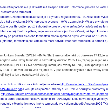
lém vám poradit, ale je důležité mít alespoň základní informace, protože co kotel to
a prostorového termostatu.
upozornit, že hodně kotlů Junkers je s plynulou regulací hořáku, tz. že kotel se vý
ř. u kotle o výkonu 24kW nepracuje vypnuto – 0kW a zapnuto 24kW, ale plynule r
ůžete dosáhnout jen použití vhodného prostorového snímače/ovladače (už ne term
hled stejně). Protože píšete, že je termostat napojen tří-vodičově, tak bych to viděl
té by při použití klasického termostatu mohla spotřeba plynu vzrůst až od 10–20%
ho (starého) termostatu, tak vám budu moci potvrdit vhodnost termostatu a poradit s
m Junkers Eurostar ZWE24 - 4MFA. Starý termostat je také od Junkerse TR12, je za
je výkon kotle. Nový termostat je bezdrátový Auraton 2005 TX+, zapojuje se jen na
pínač kotle (ON, OFF). Na novém regulátoru jsou svorky NC, NO, COM (použiji NO 
ky LS a LR (to vím určitě). Jde mi jen o to, v jaké kombinaci ty dvě a dvě svorky pro
ojí, když to jen otevírá/uzavírá okruh).
ochu oklikou. Návod na váš kotel je na adrese
http://www.junkers.cz/files/navody/z
we-24-4mfa-cz.pdf
a věnujte čas přečtení stránky č. 20. Pokud použijete prostorový r
0
http://www.junkers.cz/dokumentace/instalacni-navody/regulace/znate-typ-spotrebice
lně a oproti současnému stavu ušetříte 10–20% plynu, tudíž návratnost je velmi rych
reguluje výkon kotle) nebo jiného termostatu (ve vašem případě Auraton 2005 TX+