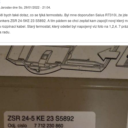
t
l
Jaroslav
dne
So, 29/01/2022 - 21:04
.
ěl bych také dotaz, co se týká termostatu. Byl mne doporučen Salus RT310i, že jde
unkers ZSR 24-5KE 23 S5892. A tím pádem se chci zeptat kam zapojit nový který m
a rozpínací kabel. Starý termostat, který odešel byl napojený viz foto na 1,2,4. 7 prá
a radu.