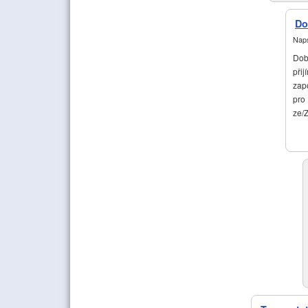
Do
Naps
Dob
přij
zap
pro
ze/