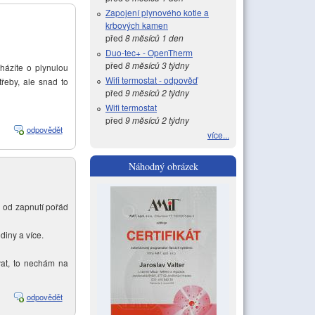
Zapojení plynového kotle a
krbových kamen
před
8 měsíců 1 den
Duo-tec+ - OpenTherm
před
8 měsíců 3 týdny
cházíte o plynulou
Wifi termostat - odpověď
řeby, ale snad to
před
9 měsíců 2 týdny
Wifi termostat
před
9 měsíců 2 týdny
odpovědět
více...
Náhodný obrázek
l od zapnutí pořád
diny a více.
vat, to nechám na
odpovědět