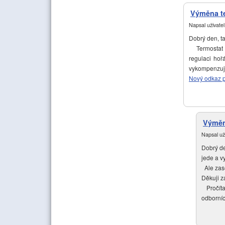
Výměna t
Napsal uživate
Dobrý den, ta
Termostat za
regulaci hoř
vykompenzuje
Nový odkaz p
Výměn
Napsal už
Dobrý de
jede a v
Ale zase
Děkuji z
Pročítal
odborníc