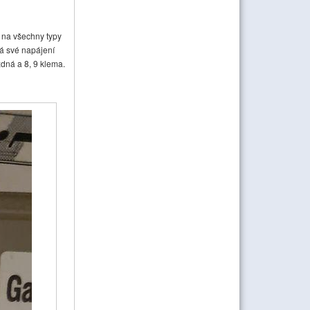
 na všechny typy
á své napájení
zdná a 8, 9 klema.