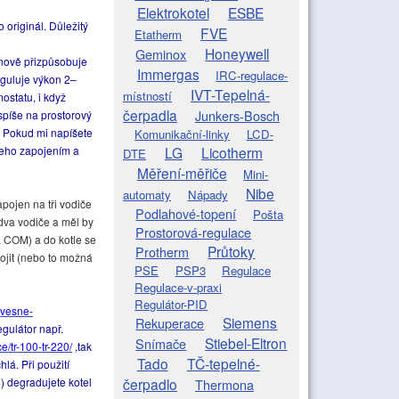
Elektrokotel
ESBE
 originál. Důležitý
FVE
Etatherm
Honeywell
Geminox
konově přizpůsobuje
Immergas
IRC-regulace-
eguluje výkon 2–
IVT-Tepelná-
místností
ostatu, i když
čerpadla
Junkers-Bosch
 spíše na prostorový
. Pokud mi napíšete
Komunikační-linky
LCD-
 jeho zapojením a
LG
Licotherm
DTE
Měření-měřiče
Mini-
Nibe
automaty
Nápady
pojen na tři vodiče
Podlahové-topení
Pošta
 dva vodiče a měl by
Prostorová-regulace
a COM) a do kotle se
Průtoky
Protherm
pojit (nebo to možná
PSE
PSP3
Regulace
Regulace-v-praxi
Regulátor-PID
avesne-
Siemens
Rekuperace
egulátor např.
Stiebel-Eltron
Snímače
/tr-100-tr-220/
,tak
Tado
TČ-tepelné-
lá. Při použití
) degradujete kotel
čerpadlo
Thermona