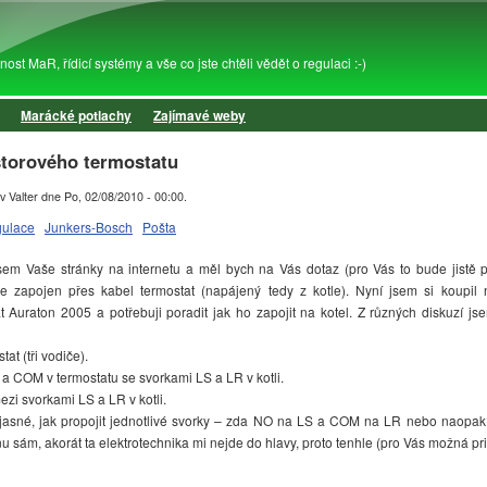
Přejít k hlavnímu obsahu
st MaR, řídicí systémy a vše co jste chtěli vědět o regulaci :-)
Marácké potlachy
Zajímavé weby
storového termostatu
v Valter
dne
Po, 02/08/2010 - 00:00
.
gulace
Junkers-Bosch
Pošta
sem Vaše stránky na internetu a měl bych na Vás dotaz (pro Vás to bude jistě p
 je zapojen přes kabel termostat (napájený tedy z kotle). Nyní jsem si koup
t Auraton 2005 a potřebuji poradit jak ho zapojit na kotel. Z různých diskuzí js
tat (tři vodiče).
O a COM v termostatu se svorkami LS a LR v kotli.
ezi svorkami LS a LR v kotli.
 jasné, jak propojit jednotlivé svorky – zda NO na LS a COM na LR nebo naopa
u sám, akorát ta elektrotechnika mi nejde do hlavy, proto tenhle (pro Vás možná pri