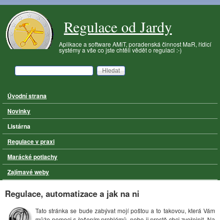
Přejít k hlavnímu obsahu
Regulace od Jardy
Aplikace a software AMiT, poradenská činnost MaR, řídicí
systémy a vše co jste chtěli vědět o regulaci :-)
Hledat
Vyhledávání
Úvodní strana
Hlavní menu
Novinky
Listárna
Regulace v praxi
Marácké potlachy
Zajímavé weby
Regulace, automatizace a jak na ni
Tato stránka se bude zabývat mojí poštou a to takovou, která Vám
může pomoci s řešením problémů, nebo ji prostě chci zveřejnit. Na