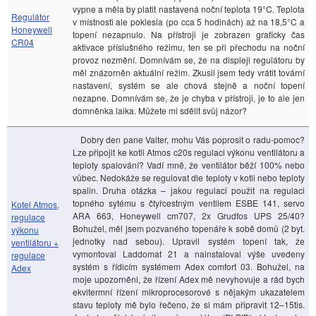
vypne a měla by platit nastavená noční teplota 19°C. Teplota
Regulátor
v místnosti ale poklesla (po cca 5 hodinách) až na 18,5°C a
Honeywell
topení nezapnulo. Na přístroji je zobrazen graficky čas
CR04
aktivace příslušného režimu, ten se při přechodu na noční
provoz nezmění. Domnívám se, že na displeji regulátoru by
měl znázorněn aktuální režim. Zkusil jsem tedy vrátit tovární
nastavení, systém se ale chová stejně a noční topení
nezapne. Domnívám se, že je chyba v přístroji, je to ale jen
domněnka laika. Můžete mi sdělit svůj názor?
Dobry den pane Valter, mohu Vás poprosit o radu-pomoc?
Lze připojit ke kotli Atmos c20s regulaci výkonu ventilátoru a
teploty spalování? Vadí mně, že ventilátor běží 100% nebo
vůbec. Nedokáže se regulovat dle teploty v kotli nebo teploty
spalin. Druha otázka – jakou regulaci použit na regulaci
topného sytému s čtyřcestným ventilem ESBE 141, servo
Kotel Atmos,
ARA 663, Honeywell cm707, 2x Grudfos UPS 25/40?
regulace
Bohužel, měl jsem pozvaného topenáře k sobě domů (2 byt.
výkonu
jednotky nad sebou). Upravil systém topení tak, že
ventilátoru +
vymontoval Laddomat 21 a nainstaloval výše uvedeny
regulace
systém s řídicím systémem Adex comfort 03. Bohužel, na
Adex
moje upozorněni, že řízení Adex mě nevyhovuje a rád bych
ekvitermní řízení mikroprocesorové s nějakým ukazatelem
stavu teploty mě bylo řečeno, že si mám připravit 12–15tis.