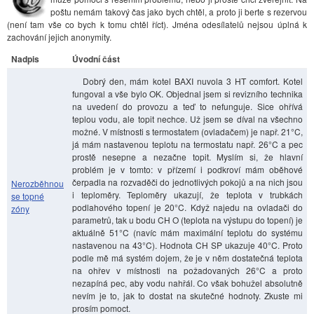
poštu nemám takový čas jako bych chtěl, a proto ji berte s rezervou
(není tam vše co bych k tomu chtěl říct). Jména odesílatelů nejsou úplná k
zachování jejich anonymity.
Nadpis
Úvodní část
Dobrý den, mám kotel BAXI nuvola 3 HT comfort. Kotel
fungoval a vše bylo OK. Objednal jsem si revizního technika
na uvedení do provozu a teď to nefunguje. Sice ohřívá
teplou vodu, ale topit nechce. Už jsem se díval na všechno
možné. V místnosti s termostatem (ovladačem) je např. 21°C,
já mám nastavenou teplotu na termostatu např. 26°C a pec
prostě nesepne a nezačne topit. Myslím si, že hlavní
problém je v tomto: v přízemí i podkroví mám oběhové
čerpadla na rozvaděči do jednotlivých pokojů a na nich jsou
Nerozběhnou
i teploměry. Teploměry ukazují, že teplota v trubkách
se topné
podlahového topení je 20°C. Když najedu na ovladači do
zóny
parametrů, tak u bodu CH O (teplota na výstupu do topení) je
aktuálně 51°C (navíc mám maximální teplotu do systému
nastavenou na 43°C). Hodnota CH SP ukazuje 40°C. Proto
podle mě má systém dojem, že je v něm dostatečná teplota
na ohřev v místnosti na požadovaných 26°C a proto
nezapíná pec, aby vodu nahřál. Co však bohužel absolutně
nevím je to, jak to dostat na skutečné hodnoty. Zkuste mi
prosím pomoct.