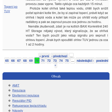
provozu zase vypne. Takto cykluje cca každých 15 minut.
Topení po
Protože kotel ohřívá také teplou vodu, chtěl bych snížit
TUV
počet spínání kotle tím, že by si zapínal topení, právě když se
ohřívá i teplá voda a kotel tak může po ohřátí vody přitopit
radiátory a pak se zapnout pouze cca jednou za hodinu.
Nemáte zkušenosti, zdali je na kotlích BAXI Konkrétně 240
HT Storage nějaký vývod, který signalizuje, že se ohřívá
voda? Ten bych použil jako vstup signálu pro sepnutí i
ohřevu topení. Jinak bych spouštěl ohřev TUV jednou za cca
1 až 2 hodiny.
« první
‹ předchozí
…
Stránky
65
66
67
68
69
70
71
72
73
74
75
…
následující ›
poslední
»
Obsah
AMiT
Regulace
Ekvitermní regulace
Regulátor PID
Rekuperace tepla/chladu
Nápady