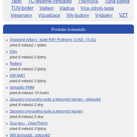
Tado
TČ-tepelné-čerpadlo
Tuhá-paliva
Thermona
TUV-bojler
Vaillant
Viadrus
Více-zdrojů-tepla
VZT
Viessmann
Vizualizace
Vliv-budovy
Vytápění
Poslední komentáře
Výsledné řešení - kotel RAY Protherm 12 KE / 14 EU
před
6 měsíců 1 týden
Díky
před
6 měsíců 2 týdny
Řešení
před
6 měsíců 2 týdny
SW AMiT
před
6 měsíců 3 týdny
čerpadlo PWM
před
8 měsíců 10 hodin
Zapojení plynového kotle a krbových kamen - odpověď
před
8 měsíců 2 dny
Zapojení plynového kotle a krbových kamen
před
8 měsíců 2 dny
Duo-tec+ - OpenTherm
před
8 měsíců 3 týdny
Wifi termostat - odpověď