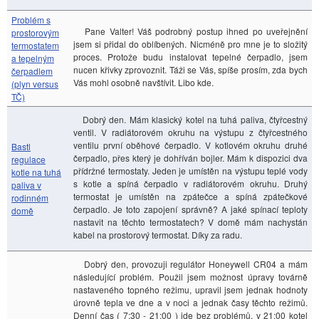
Problém s
Pane Valter! Váš podrobný postup ihned po uveřejnění
prostorovým
jsem si přidal do oblíbených. Nicméně pro mne je to složitý
termostatem
proces. Protože budu instalovat tepelné čerpadlo, jsem
a tepelným
nucen křivky zprovoznit. Táži se Vás, spíše prosím, zda bych
čerpadlem
Vás mohl osobně navštívit. Libo kde.
(plyn versus
TČ)
Dobrý den. Mám klasický kotel na tuhá paliva, čtyřcestný
ventil. V radiátorovém okruhu na výstupu z čtyřcestného
ventilu první oběhové čerpadlo. V kotlovém okruhu druhé
Bastl
čerpadlo, přes který je dohříván bojler. Mám k dispozici dva
regulace
přídržné termostaty. Jeden je umístěn na výstupu teplé vody
kotle na tuhá
s kotle a spíná čerpadlo v radiátorovém okruhu. Druhý
paliva v
termostat je umístěn na zpátečce a spíná zpátečkové
rodinném
čerpadlo. Je toto zapojení správně? A jaké spínací teploty
domě
nastavit na těchto termostatech? V domě mám nachystán
kabel na prostorový termostat. Díky za radu.
Dobrý den, provozuji regulátor Honeywell CR04 a mám
následující problém. Použil jsem možnost úpravy továrně
nastaveného topného režimu, upravil jsem jednak hodnoty
úrovně tepla ve dne a v noci a jednak časy těchto režimů.
Denní čas ( 7:30 - 21:00 ) jde bez problémů, v 21:00 kotel