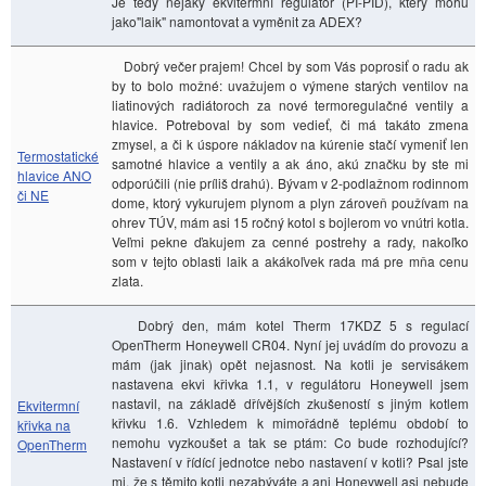
Je tedy nějaký ekvitermní regulátor (PI-PID), který mohu
jako"laik" namontovat a vyměnit za ADEX?
Dobrý večer prajem! Chcel by som Vás poprosiť o radu ak
by to bolo možné: uvažujem o výmene starých ventilov na
liatinových radiátoroch za nové termoregulačné ventily a
hlavice. Potreboval by som vedieť, či má takáto zmena
zmysel, a či k úspore nákladov na kúrenie stačí vymeniť len
Termostatické
samotné hlavice a ventily a ak áno, akú značku by ste mi
hlavice ANO
odporúčili (nie príliš drahú). Bývam v 2-podlažnom rodinnom
či NE
dome, ktorý vykurujem plynom a plyn zároveň používam na
ohrev TÚV, mám asi 15 ročný kotol s bojlerom vo vnútri kotla.
Veľmi pekne ďakujem za cenné postrehy a rady, nakoľko
som v tejto oblasti laik a akákoľvek rada má pre mňa cenu
zlata.
Dobrý den, mám kotel Therm 17KDZ 5 s regulací
OpenTherm Honeywell CR04. Nyní jej uvádím do provozu a
mám (jak jinak) opět nejasnost. Na kotli je servisákem
nastavena ekvi křivka 1.1, v regulátoru Honeywell jsem
nastavil, na základě dřívějších zkušeností s jiným kotlem
Ekvitermní
křivku 1.6. Vzhledem k mimořádně teplému období to
křivka na
nemohu vyzkoušet a tak se ptám: Co bude rozhodující?
OpenTherm
Nastavení v řídící jednotce nebo nastavení v kotli? Psal jste
mi, že s těmito kotli nezabýváte a ani Honeywell asi nebude