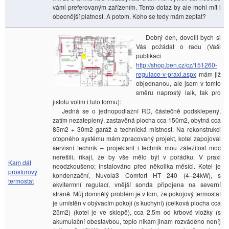
vámi preferovaným zařízením. Tento dotaz by ale mohl mít i
obecnější platnost. A potom. Koho se tedy mám zeptat?
Dobrý den, dovolil bych si
Vás požádat o radu (Vaši
publikaci
http://shop.ben.cz/cz/151260-
regulace-v-praxi.aspx
mám již
objednanou, ale jsem v tomto
směru naprostý laik, tak pro
jistotu volím i tuto formu):
Jedná se o jednopodlažní RD, částečně podsklepený,
zatím nezateplený, zastavěná plocha cca 150m2, obytná cca
85m2 + 30m2 garáž a technická místnost. Na rekonstrukci
otopného systému mám zpracovaný projekt, kotel zapojoval
servisní technik – projektant i technik mou záležitost moc
neřešili, říkají, že by vše mělo být v pořádku. V praxi
Kam dát
neodzkoušeno; instalováno před několika měsíci. Kotel je
prostorový
kondenzační, Nuvola3 Comfort HT 240 (4–24kW), s
termostat
ekvitermní regulací, vnější sonda připojena na severní
straně. Můj domnělý problém je v tom, že pokojový termostat
je umístěn v obývacím pokoji (s kuchyní) (celková plocha cca
25m2) (kotel je ve sklepě), cca 2,5m od krbové vložky (s
akumulační obestavbou, teplo nikam jinam rozváděno není)