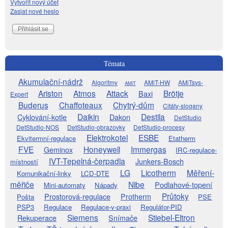
Vytvořit nový účet
Zaslat nové heslo
Témata
Akumulační-nádrž
Algoritmy
AMiT-HW
AMiTsys-
AMiT
Ariston
Atmos
Attack
Brötje
Baxi
Expert
Buderus
Chaffoteaux
Chytrý-dům
Citáty-slogany
Daikin
Destila
Cyklování-kotle
Dakon
DetStudio
DetStudio-NOS
DetStudio-obrazovky
DetStudio-procesy
Elektrokotel
ESBE
Ekvitermní-regulace
Etatherm
FVE
Honeywell
Immergas
Geminox
IRC-regulace-
IVT-Tepelná-čerpadla
Junkers-Bosch
místností
LG
Licotherm
Měření-
Komunikační-linky
LCD-DTE
měřiče
Nibe
Podlahové-topení
Mini-automaty
Nápady
Průtoky
Prostorová-regulace
Protherm
Pošta
PSE
PSP3
Regulace
Regulace-v-praxi
Regulátor-PID
Siemens
Stiebel-Eltron
Rekuperace
Snímače