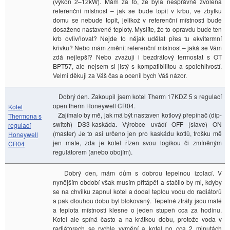
(výkon 2–12kW). Mám za to, že byla nesprávně zvolena
referenční místnost – jak se bude topit v krbu, ve zbytku
domu se nebude topit, jelikož v referenční místnosti bude
dosaženo nastavené teploty. Myslíte, že to opravdu bude ten
krb ovlivňovat? Nejde to nějak udělat přes tu ekvitermní
křivku? Nebo mám změnit referenční místnost – jaká se Vám
zdá nejlepší? Nebo zvažuji i bezdrátový termostat s OT
BPT57, ale nejsem si jistý s kompatibilitou a spolehlivostí.
Velmi děkuji za Váš čas a ocenil bych Váš názor.
Dobrý den. Zakoupil jsem kotel Therm 17KDZ 5 s regulací
open therm Honeywell CR04.
Kotel
Zajímalo by mě, jak má být nastaven kotlový přepínač (dip-
Thermona s
switch) DS3-kaskáda. Výrobce uvádí OFF (slave) ON
regulací
(master) Je to asi určeno jen pro kaskádu kotlů, trošku mě
Honeywell
jen mate, zda je kotel řízen svou logikou či zmíněným
CR04
regulátorem (anebo obojím).
Dobrý den, mám dům s dobrou tepelnou izolací. V
nynějším období však musím přitápět a stačilo by mi, kdyby
se na chvilku zapnul kotel a dodal teplou vodu do radiátorů
a pak dlouhou dobu byl blokovaný. Tepelné ztráty jsou malé
a teplota místnosti klesne o jeden stupeň cca za hodinu.
Kotel ale spíná často a na krátkou dobu, protože voda v
radiátorech se rychle vymění a kotel po cca 2 minutách