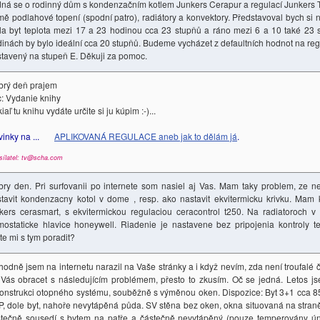
ná se o rodinný dům s kondenzačním kotlem Junkers Cerapur a regulací Junkers 
ě podlahové topení (spodní patro), radiátory a konvektory. Představoval bych si n
a byt teplota mezi 17 a 23 hodinou cca 23 stupňů a ráno mezi 6 a 10 také 23 s
inách by bylo ideální cca 20 stupňů. Budeme vycházet z defaultních hodnot na re
tavený na stupeň E. Děkuji za pomoc.
brý deň prajem
: Vydanie knihy
iaľ tu knihu vydáte určite si ju kúpim :-)...
vinky na ...
APLIKOVANÁ REGULACE aneb jak to dělám já
.
sílatel: tv@scha.com
ry den. Pri surfovanii po internete som nasiel aj Vas. Mam taky problem, ze 
tavit kondenzacny kotol v dome , resp. ako nastavit ekvitermicku krivku. Mam
kers cerasmart, s ekvitermickou regulaciou ceracontrol t250. Na radiatoroc
mostaticke hlavice honeywell. Riadenie je nastavene bez pripojenia kontroly tep
te mi s tym poradit?
odně jsem na internetu narazil na Vaše stránky a i když nevím, zda není troufalé
Vás obracet s následujícím problémem, přesto to zkusím. Oč se jedná. Letos j
onstrukci otopného systému, souběžně s výměnou oken. Dispozice: Byt 3+1 cca 85
, dole byt, nahoře nevytápěná půda. SV stěna bez oken, okna situovaná na straně
tečně sousedí s bytem na patře a částečně nevytápěný (pouze temperovány ún