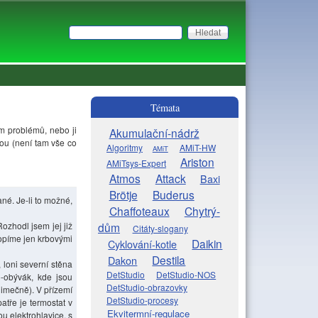
Hledat
Vyhledávání
Témata
m problémů, nebo ji
Akumulační-nádrž
vou (není tam vše co
Algoritmy
AMiT-HW
AMiT
Ariston
AMiTsys-Expert
Atmos
Attack
Baxi
Brötje
Buderus
né. Je-li to možné,
Chaffoteaux
Chytrý-
ozhodl jsem jej již
dům
Citáty-slogany
opíme jen krbovými
Daikin
Cyklování-kotle
Destila
Dakon
, loni severní stěna
DetStudio
DetStudio-NOS
o-obývák, kde jsou
DetStudio-obrazovky
ýjimečně). V přízemí
DetStudio-procesy
atře je termostat v
Ekvitermní-regulace
ou elektrohlavice, s