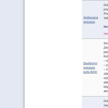
Dob
pra
Pro
Aplikovaná
Vaš
regulace
No
Ode
Str
Zdr
jse
Ko
– d
Ekvitermní
– p
regulace
– i
kotle BAXI
Jde
vůb
stá
kdy
ako
Dob
(re