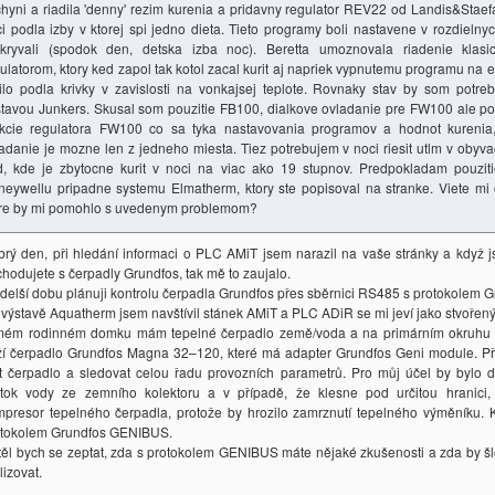
hyni a riadila 'denny' rezim kurenia a pridavny regulator REV22 od Landis&Staef
i podla izby v ktorej spi jedno dieta. Tieto programy boli nastavene v rozdielny
ekryvali (spodok den, detska izba noc). Beretta umoznovala riadenie klasi
ulatorom, ktory ked zapol tak kotol zacal kurit aj napriek vypnutemu programu na e
ilo podla krivky v zavislosti na vonkajsej teplote. Rovnaky stav by som potre
tavou Junkers. Skusal som pouzitie FB100, dialkove ovladanie pre FW100 ale po 
nkcie regulatora FW100 co sa tyka nastavovania programov a hodnot kurenia
adanie je mozne len z jedneho miesta. Tiez potrebujem v noci riesit utlm v obyva
d, kde je zbytocne kurit v noci na viac ako 19 stupnov. Predpokladam pouzit
eywellu pripadne systemu Elmatherm, ktory ste popisoval na stranke. Viete mi o
ore by mi pomohlo s uvedenym problemom?
rý den, při hledání informaci o PLC AMiT jsem narazil na vaše stránky a když jse
hodujete s čerpadly Grundfos, tak mě to zaujalo.
 delší dobu plánuji kontrolu čerpadla Grundfos přes sběrnici RS485 s protokolem
výstavě Aquatherm jsem navštívil stánek AMiT a PLC ADiR se mi jeví jako stvořený 
mém rodinném domku mám tepelné čerpadlo země/voda a na primárním okruhu 
í čerpadlo Grundfos Magna 32–120, které má adapter Grundfos Geni module. Př
it čerpadlo a sledovat celou řadu provozních parametrů. Pro můj účel by bylo do
ůtok vody ze zemního kolektoru a v případě, že klesne pod určitou hranici,
presor tepelného čerpadla, protože by hrozilo zamrznutí tepelného výměníku. 
otokolem Grundfos GENIBUS.
ěl bych se zeptat, zda s protokolem GENIBUS máte nějaké zkušenosti a zda by šl
lizovat.