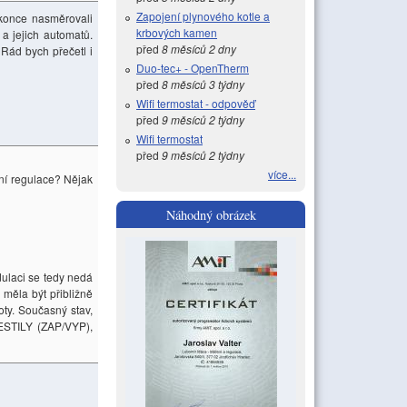
Zapojení plynového kotle a
okonce nasměrovali
krbových kamen
a jejich automatů.
před
8 měsíců 2 dny
Rád bych přečetl i
Duo-tec+ - OpenTherm
před
8 měsíců 3 týdny
Wifi termostat - odpověď
před
9 měsíců 2 týdny
Wifi termostat
před
9 měsíců 2 týdny
více...
ní regulace? Nějak
Náhodný obrázek
dulaci se tedy nedá
 měla být přibližně
oty. Současný stav,
DESTILY (ZAP/VYP),