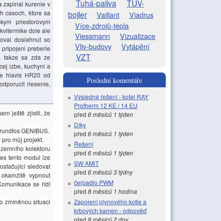
Tuhá-paliva
TUV-
a zapinal kurenie v
ch casoch, ktore sa
bojler
Vaillant
Viadrus
ckym priestorovym
Více-zdrojů-tepla
kvitermike dole ale
Viessmann
Vizualizace
boval dosiahnut so
Vliv-budovy
Vytápění
pripojeni preberie
VZT
, takze sa zda ze
cej izbe, kuchyni a
ie hlavis HR20 od
Poslední komentáře
dporucit riesenie,
Výsledné řešení - kotel RAY
Protherm 12 KE / 14 EU
m ještě zjistil, že
před
6 měsíců 1 týden
Díky
 Grundfos GENIBUS.
před
6 měsíců 1 týden
pro můj projekt.
Řešení
zemního kolektoru
před
6 měsíců 1 týden
es tento modul lze
SW AMiT
stačující sledovat
před
6 měsíců 3 týdny
 okamžitě vypnout
čerpadlo PWM
Komunikace se řídí
před
8 měsíců 1 hodina
o zmíněnou situaci
Zapojení plynového kotle a
krbových kamen - odpověď
před
8 měsíců 2 dny