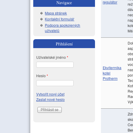
regulátor
Navigace
rež
dáv
Mapa stránek
ned
Kontaktní formulář
nap
Podpora spokojených
kot
uživatelů
Má 
Dob
Přihlášení
asp
obs
Uživatelské jméno
*
str
vod
Ekvitermika
nas
kotel
pom
Heslo
*
Protherm
Tec
Ko
Re
Vytvořit nový účet
Rad
Zaslat nové heslo
Výk
Zdr
sko
Ce
Ber