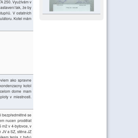
TA 250. Využívám v
astavení tak, že by
tupňů. V ostatních
gulátoru. Kotel mám
neviem ako spravne
 kondenzacny kotol
h v celom dome mam
loty v miestnosti.
 či bezpředmětné se
sem nucen prodělat
 m2 v 4-bytovce, v
 JV a SZ, stěna JZ
ikem tepla z bytu)