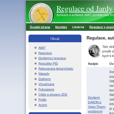
Regulace od Jardy
Aplikace a software AMiT, poradenská činno
Úvodní strana
Novinky
Listárna
Regulace v praxi
Hlavní menu
Regulace, aut
Obsah
Tato st
AMiT
prostě c
Regulace
bych k t
Ekvitermní regulace
Regulátor PID
Nadpis
Úv
Rekuperace tepla/chladu
Dob
Nápady
pop
Etatherm
Odp
Vizualizace
neo
Fotogalerie
kam
Citáty a slogany ZDE
Stá
Ekviterm
zat
Pošta
DAKON a
krb
Archív
Open-Therm
je 
prostorový
kuc