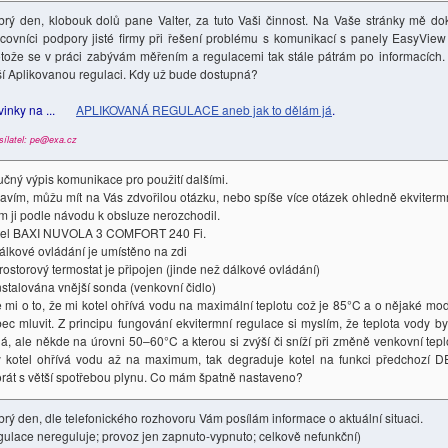
rý den, klobouk dolů pane Valter, za tuto Vaši činnost. Na Vaše stránky mě d
covníci podpory jisté firmy při řešení problému s komunikací s panely EasyView 
tože se v práci zabývám měřením a regulacemi tak stále pátrám po informacích. 
í Aplikovanou regulaci. Kdy už bude dostupná?
vinky na ...
APLIKOVANÁ REGULACE aneb jak to dělám já
.
sílatel: pe@exa.cz
učný výpis komunikace pro použití dalšími.
avím, můžu mít na Vás zdvořilou otázku, nebo spíše více otázek ohledně ekviterm
m ji podle návodu k obsluze nerozchodil.
tel BAXI NUVOLA 3 COMFORT 240 Fi.
álkové ovládání je umístěno na zdi
rostorový termostat je připojen (jinde než dálkové ovládání)
nstalována vnější sonda (venkovní čidlo)
 mi o to, že mi kotel ohřívá vodu na maximální teplotu což je 85°C a o nějaké mo
ec mluvit. Z principu fungování ekvitermní regulace si myslím, že teplota vody by
lá, ale někde na úrovni 50–60°C a kterou si zvýší či sníží při změně venkovní tepl
 kotel ohřívá vodu až na maximum, tak degraduje kotel na funkci předchozí 
rát s větší spotřebou plynu. Co mám špatně nastaveno?
rý den, dle telefonického rozhovoru Vám posílám informace o aktuální situaci.
gulace nereguluje; provoz jen zapnuto-vypnuto; celkově nefunkční)