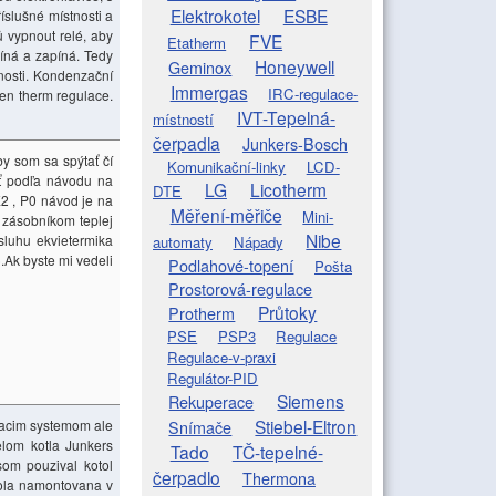
Elektrokotel
ESBE
íslušné místnosti a
tů vypnout relé, aby
FVE
Etatherm
píná a zapíná. Tedy
Honeywell
Geminox
stnosti. Kondenzační
Immergas
IRC-regulace-
pen therm regulace.
IVT-Tepelná-
místností
čerpadla
Junkers-Bosch
by som sa spýtať čí
Komunikační-linky
LCD-
iť podľa návodu na
LG
Licotherm
DTE
E2 , P0 návod je na
Měření-měřiče
Mini-
 zásobníkom teplej
Nibe
sluhu ekvietermika
automaty
Nápady
.Ak byste mi vedeli
Podlahové-topení
Pošta
Prostorová-regulace
Průtoky
Protherm
PSE
PSP3
Regulace
Regulace-v-praxi
Regulátor-PID
Siemens
Rekuperace
Stiebel-Eltron
diacim systemom ale
Snímače
telom kotla Junkers
Tado
TČ-tepelné-
om pouzival kotol
čerpadlo
Thermona
bola namontovana v