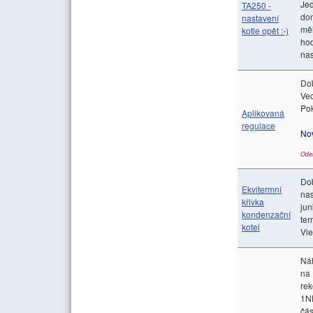
Jed
TA250 -
dom
nastavení
měl
kotle opět :-)
hod
nas
Do
Vec
Pok
Aplikovaná
regulace
No
Ode
Dob
Ekvitermní
nas
křivka
jun
kondenzační
ter
kotel
Vie
Náh
na 
rek
1NP
čás