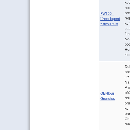
kuc
noc
pr
FW100 -
reg
řízení topení
kur
z dvou míst
zos
fu
ovl
po
Hon
kt
Dob
obc
Již
Na 
V 
běž
GENIbus
říd
Grundfos
pr
kom
pr
Cht
rea