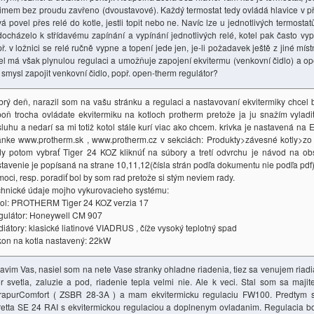
imem bez proudu zavřeno (dvoustavové). Každý termostat tedy ovládá hlavice v př
á povel přes relé do kotle, jestli topit nebo ne. Navíc lze u jednotlivých termosta
ocházelo k střídavému zapínání a vypínání jednotlivých relé, kotel pak často vy
ř. v ložnici se relé ručně vypne a topení jede jen, je-li požadavek ještě z jiné mí
el má však plynulou regulaci a umožňuje zapojení ekvitermu (venkovní čidlo) a o
smysl zapojit venkovní čidlo, popř. open-therm regulátor?
rý deň, narazil som na vašu stránku a regulaci a nastavovaní ekvitermiky chcel 
oň trocha ovládate ekvitermiku na kotloch protherm pretože ja ju snažím vylad
luhu a nedarí sa mi totiž kotol stále kurí viac ako chcem. krivka je nastavená na 
ánke www.protherm.sk , www.protherm.cz v sekciách: Produkty>závesné kotly>zo
y potom vybrať Tiger 24 KOZ kliknúť na súbory a tretí odvrchu je návod na ob
tavenie je popísaná na strane 10,11,12(čísla strán podľa dokumentu nie podľa pdf)
oci, resp. poradiť bol by som rad pretože si stým neviem rady.
hnické údaje mojho vykurovacieho systému:
tol: PROTHERM Tiger 24 KOZ verzia 17
gulátor: Honeywell CM 907
iátory: klasické liatinové VIADRUS , číže vysoký teplotný spad
on na kotla nastavený: 22kW
avim Vas, nasiel som na nete Vase stranky ohladne riadenia, tiez sa venujem ria
r svetla, zaluzie a pod, riadenie tepla velmi nie. Ale k veci. Stal som sa maji
rapurComfort ( ZSBR 28-3A ) a mam ekvitermicku regulaciu FW100. Predtym s
etta SE 24 RAI s ekvitermickou regulaciou a doplnenym ovladanim. Regulacia 