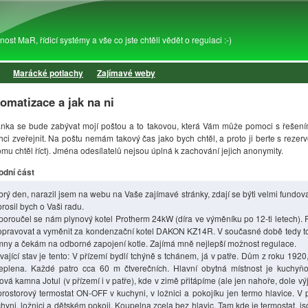
Přejít k hlavnímu obsahu
st MaR, řídicí systémy a vše co jste chtěli vědět o regulaci :-)
Marácké potlachy
Zajímavé weby
omatizace a jak na ni
ránka se bude zabývat mojí poštou a to takovou, která Vám může pomoci s řešení
hci zveřejnit. Na poštu nemám takový čas jako bych chtěl, a proto ji berte s rezer
omu chtěl říct). Jména odesílatelů nejsou úplná k zachování jejich anonymity.
odní část
rý den, narazil jsem na webu na Vaše zajímavé stránky, zdají se býti velmi fundova
rosil bych o Vaši radu.
oroučel se nám plynový kotel Protherm 24kW (díra ve výměníku po 12-ti letech). R
pravovat a vyměnit za kondenzační kotel DAKON KZ14R. V současné době tedy t
ny a čekám na odborné zapojení kotle. Zajímá mně nejlepší možnost regulace.
vající stav je tento: V přízemí bydlí tchýně s tchánem, já v patře. Dům z roku 1920
eplena. Každé patro cca 60 m čtverečních. Hlavní obytná místnost je kuchyň
ová kamna Jotul (v přízemí i v patře), kde v zimě přitápíme (ale jen nahoře, dole v
prostorový termostat ON-OFF v kuchyni, v ložnici a pokojíku jen termo hlavice. V p
hyni, ložnici a dětském pokoji. Koupelna zcela bez hlavic. Tam kde je termostat, js