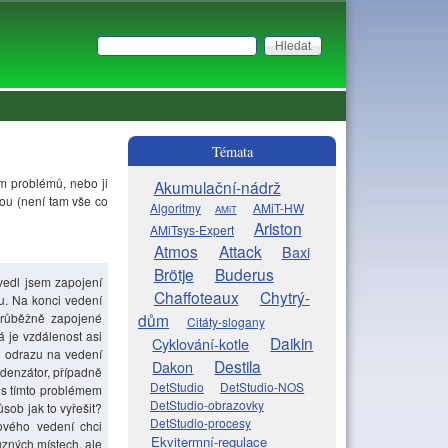
Hledat
Vyhledávání
Témata
m problémů, nebo ji
Akumulační-nádrž
vou (není tam vše co
Algoritmy
AMiT-HW
AMiT
Ariston
AMiTsys-Expert
Atmos
Attack
Baxi
Brötje
Buderus
edl jsem zapojení
Chaffoteaux
Chytrý-
u. Na konci vedení
průběžně zapojené
dům
Citáty-slogany
á je vzdálenost asi
Daikin
Cyklování-kotle
i odrazu na vedení
Destila
Dakon
ndenzátor, případně
DetStudio
DetStudio-NOS
 s tímto problémem
DetStudio-obrazovky
sob jak to vyřešit?
DetStudio-procesy
ového vedení chci
Ekvitermní-regulace
ůzných místech, ale