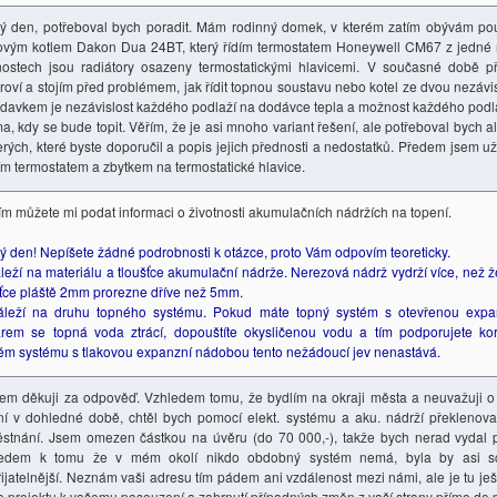
ý den, potřeboval bych poradit. Mám rodinný domek, v kterém zatím obývám po
ovým kotlem Dakon Dua 24BT, který řídím termostatem Honeywell CM67 z jedné mí
nostech jsou radiátory osazeny termostatickými hlavicemi. V současné době př
roví a stojím před problémem, jak řídit topnou soustavu nebo kotel ze dvou nezávi
davkem je nezávislost každého podlaží na dodávce tepla a možnost každého podlaž
a, kdy se bude topit. Věřím, že je asi mnoho variant řešení, ale potřeboval bych 
erých, které byste doporučil a popis jejich přednosti a nedostatků. Předem jsem už 
ím termostatem a zbytkem na termostatické hlavice.
ím můžete mi podat informaci o životnosti akumulačních nádržích na topení.
ý den! Nepíšete žádné podrobnosti k otázce, proto Vám odpovím teoreticky.
áleží na materiálu a tloušťce akumulační nádrže. Nerezová nádrž vydrží více, než 
šťce pláště 2mm prorezne dříve než 5mm.
áleží na druhu topného systému. Pokud máte topný systém s otevřenou expa
rem se topná voda ztrácí, dopouštíte okysličenou vodu a tím podporujete ko
ém systému s tlakovou expanzní nádobou tento nežádoucí jev nenastává.
em děkuji za odpověď. Vzhledem tomu, že bydlím na okraji města a neuvažuji o
ní v dohledné době, chtěl bych pomocí elekt. systému a aku. nádrží překlenov
stnání. Jsem omezen částkou na úvěru (do 70 000,-), takže bych nerad vydal 
edem k tomu že v mém okolí nikdo obdobný systém nemá, byla by asi s
řijatelnější. Neznám vaši adresu tím pádem ani vzdálenost mezi námi, ale je tu je
 projektu k vašemu posouzení a zahrnutí případných změn z vaší strany přímo do p