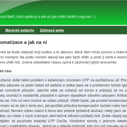
Přejít k hlavnímu obsahu
st MaR, řídicí systémy a vše co jste chtěli vědět o regulaci :-)
Marácké potlachy
Zajímavé weby
omatizace a jak na ni
ránka se bude zabývat mojí poštou a to takovou, která Vám může pomoci s řešení
hci zveřejnit. Na poštu nemám takový čas jako bych chtěl, a proto ji berte s rezer
omu chtěl říct). Jména odesílatelů nejsou úplná k zachování jejich anonymity.
ní část
učasné době řeším problém s kabelovým rozvodem UTP na počítačovou síť. Prov
lika zásuvek na jeden kabel od switche a setkal jsem se s problémem tohoto typ
tač normálně připojím. Jakmile však se vzdaluji od konce a připojuji se na 
vky, dochází k nestabilitě, případně k úplným výpadkům síťového připojení. Kritick
Na asi 10m už není možné se vůbec připojit. Věděl byste, jak provést kompenzac
nívám se že jde o tento jev), jak spočítat příslušný kompenzační rezistor nebo ko
kčnost. Nemám vůbec tušení k čemu tam přesně fyzikálně dochází, nikdy jsem se
kal, ani nikdo z mých známých, kteří běžně síťování počítačů řeší. Znáte nějaký způ
týkám že používám klasický UTP Cat.5e. Vícečetné vývody z jednoho kabel
ovat z praktického důvodu. Jedná se o několik místnosti, kde chci mít zásuvky na r