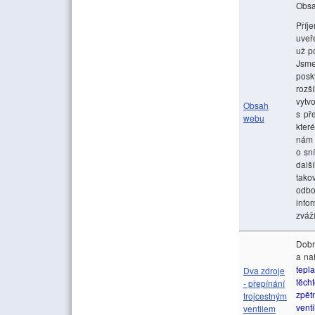
Obs
Příj
uveř
už p
Jsme
posk
rozš
vytv
Obsah
s př
webu
kter
nám 
o sn
dalš
tako
odbo
info
zváž
Dobr
a na
tepla
Dva zdroje
těch
- přepínání
zpět
trojcestným
vent
ventilem