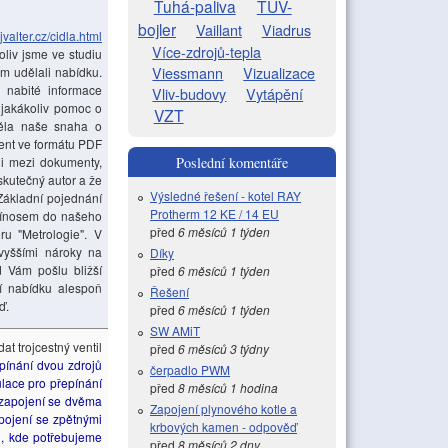
Tuhá-paliva
TUV-
bojler
Vaillant
Viadrus
jvalter.cz/cidla.html
Více-zdrojů-tepla
liv jsme ve studiu
Viessmann
Vizualizace
ám udělali nabídku.
 nabité informace
Vliv-budovy
Vytápění
 jakákoliv pomoc o
VZT
něla naše snaha o
ment ve formátu PDF
li mezi dokumenty,
Poslední komentáře
skutečný autor a že
Výsledné řešení - kotel RAY
Základní pojednání
Protherm 12 KE / 14 EU
 přínosem do našeho
před
6 měsíců 1 týden
ru "Metrologie". V
vyššími nároky na
Díky
 Vám pošlu bližší
před
6 měsíců 1 týden
 nabídku alespoň
Řešení
ď.
před
6 měsíců 1 týden
SW AMiT
dat trojcestný ventil
před
6 měsíců 3 týdny
pínání dvou zdrojů
čerpadlo PWM
ulace pro přepínání
před
8 měsíců 1 hodina
t zapojení se dvěma
Zapojení plynového kotle a
pojení se zpětnými
krbových kamen - odpověď
ch, kde potřebujeme
před
8 měsíců 2 dny