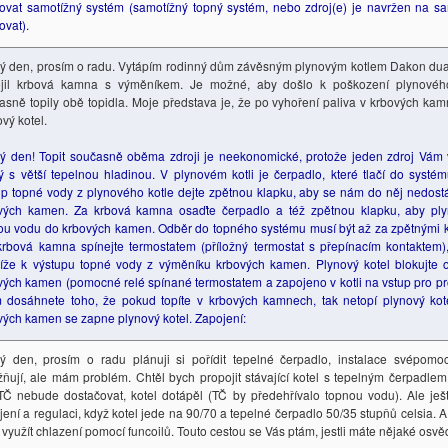
ovat samotížný systém (samotížný topný systém, nebo zdroj(e) je navržen na s
ovat).
ý den, prosím o radu. Vytápím rodinný dům závěsným plynovým kotlem Dakon du
ojil krbová kamna s výměníkem. Je možné, aby došlo k poškození plynovéh
asně topily obě topidla. Moje představa je, že po vyhoření paliva v krbových kam
vý kotel.
ý den! Topit současně oběma zdroji je neekonomické, protože jeden zdroj Vám 
ý s větší tepelnou hladinou. V plynovém kotli je čerpadlo, které tlačí do systé
up topné vody z plynového kotle dejte zpětnou klapku, aby se nám do něj nedost
vých kamen. Za krbová kamna osaďte čerpadlo a též zpětnou klapku, aby plyno
ou vodu do krbových kamen. Odběr do topného systému musí být až za zpětnými 
krbová kamna spínejte termostatem (příložný termostat s přepínacím kontaktem),
líže k výstupu topné vody z výměníku krbových kamen. Plynový kotel blokujte
vých kamen (pomocné relé spínané termostatem a zapojeno v kotli na vstup pro pr
m dosáhnete toho, že pokud topíte v krbových kamnech, tak netopí plynový kot
vých kamen se zapne plynový kotel. Zapojení:
ý den, prosím o radu plánuji si pořídit tepelné čerpadlo, instalace svépomoc
ňují, ale mám problém. Chtěl bych propojit stávající kotel s tepelným čerpadlem,
TČ nebude dostačovat, kotel dotápěl (TČ by předehřívalo topnou vodu). Ale ješ
jení a regulaci, když kotel jede na 90/70 a tepelné čerpadlo 50/35 stupňů celsia. A
ě využít chlazení pomocí funcoilů. Touto cestou se Vás ptám, jestli máte nějaké osv