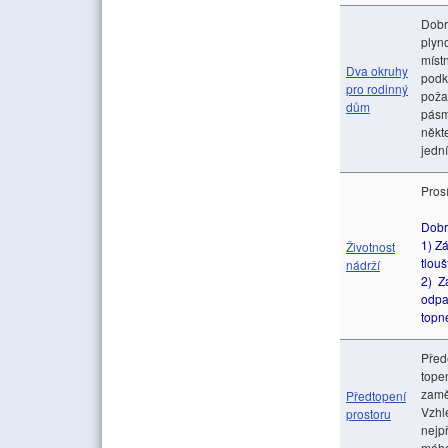
Dobr
plyn
míst
Dva okruhy
podk
pro rodinný
poža
dům
pásm
někt
jedn
Pros
Dobr
1) Z
Životnost
tlou
nádrží
2) Z
odpa
topn
Před
tope
zamě
Předtopení
Vzhl
prostoru
nejp
mého