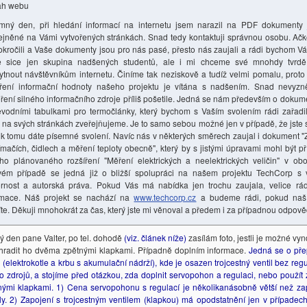
ah webu
emný den, při hledání informací na internetu jsem narazil na PDF dokumenty
ejněné na Vámi vytvořených stránkách. Snad tedy kontaktuji správnou osobu. Ačko
okročili a Vaše dokumenty jsou pro nás pasé, přesto nás zaujali a rádi bychom V
 sice jen skupina nadšených studentů, ale i mi chceme své mnohdy tvrdě
ytnout návštěvníkům internetu. Činíme tak neziskově a tudíž velmi pomalu, proto
íření informační hodnoty našeho projektu je vítána s nadšením. Snad nevyz
oření silného informačního zdroje příliš pošetile. Jedná se nám především o doku
evodními tabulkami pro termočlánky, který bychom s Vaším svolením rádi zařadi
é na svých stránkách zveřejňujeme. Je to samo sebou možné jen v případě, že jste 
k tomu dáte písemné svolení. Navíc nás v některých směrech zaujal i dokument "
ímačích, čidlech a měření teploty obecně", který by s jistými úpravami mohl být
ího plánovaného rozšíření "Měření elektrických a neelektrických veličin" v obo
vém případě se jedná již o bližší spolupráci na našem projektu TechCorp s 
rnost a autorská práva. Pokud Vás má nabídka jen trochu zaujala, velice rád
rmace. Náš projekt se nachází na
www.techcorp.cz
a budeme rádi, pokud naší
íte. Děkuji mnohokrát za čas, který jste mi věnoval a předem i za případnou odpově
ý den pane Valter, po tel. dohodě
(viz. článek níže)
zasílám foto, jestli je možné vyn
hradit ho dvěma zpětnými klapkami. Případně doplním informace.
Jedná se o pře
 (elektrokotle a krbu s akumulační nádrží), kde je osazen trojcestný ventil bez reg
to zdrojů, a stojíme před otázkou, zda doplnit servopohon a regulaci, nebo použí
nými klapkami. 1) Cena servopohonu s regulací je několikanásobně větší než za
ily. 2) Zapojení s trojcestným ventilem (klapkou) má opodstatnění jen v případe