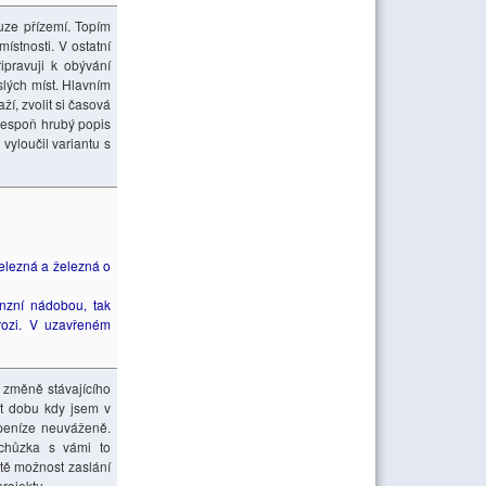
uze přízemí. Topím
stnosti. V ostatní
ipravuji k obývání
slých míst. Hlavním
í, zvolit si časová
alespoň hrubý popis
vyloučil variantu s
železná a železná o
nzní nádobou, tak
rozi. V uzavřeném
 změně stávajícího
at dobu kdy jsem v
peníze neuváženě.
chůzka s vámi to
ště možnost zaslání
rojektu.