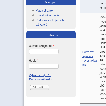
Navigace
nemá
zapo
Mapa stránek
Kontaktní formulář
Váže
Podpora spokojených
novo
uživatelů
jsem
však
proc
Přihlášení
prod
Doko
Uživatelské jméno
*
Unit
pros
Ekvitermní
TZB 
regulace
1800
Heslo
*
novostavba
(Via
RD
tepl
je, 
Vytvořit nový účet
venko
Zaslat nové heslo
na v
oběh
např
topn
jako