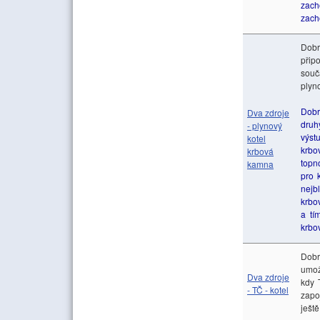
zach
zach
Dobr
přip
souč
plyno
Dobr
Dva zdroje
druh
- plynový
výst
kotel
krbo
krbová
topn
kamna
pro 
nejb
krbo
a tí
krbo
Dobr
umož
Dva zdroje
kdy 
- TČ - kotel
zapo
ješt