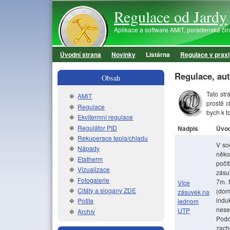
Regulace od Jardy
Aplikace a software AMiT, poradenská činno
Úvodní strana
Novinky
Listárna
Regulace v praxi
Hlavní menu
Regulace, aut
Obsah
Tato st
AMiT
prostě c
Regulace
bych k t
Ekvitermní regulace
Regulátor PID
Nadpis
Úvod
Rekuperace tepla/chladu
V so
Nápady
něko
Etatherm
počí
Vizualizace
zásu
Fotogalerie
7m. 
Více
Citáty a slogany ZDE
(dom
zásuvek na
indu
Pošta
jednom
neset
UTP
Archív
Podo
zach