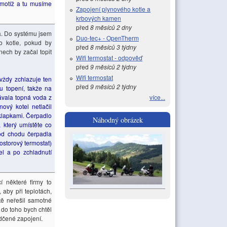
amotíž a tu musíme
Zapojení plynového kotle a
krbových kamen
před
8 měsíců 2 dny
a. Do systému jsem
Duo-tec+ - OpenTherm
o kotle, pokud by
před
8 měsíců 3 týdny
nech by začal topit
Wifi termostat - odpověď
před
9 měsíců 2 týdny
Wifi termostat
vždy zchlazuje ten
před
9 měsíců 2 týdny
mu topení, takže na
ávala topná voda z
více...
vý kotel netlačil
klapkami. Čerpadlo
Náhodný obrázek
 který umístěte co
 od chodu čerpadla
ostorový termostat)
el a po zchladnutí
í některé firmy to
 aby při teplotách,
tě neřešil samotné
 do toho bych chtěl
ědčené zapojení.