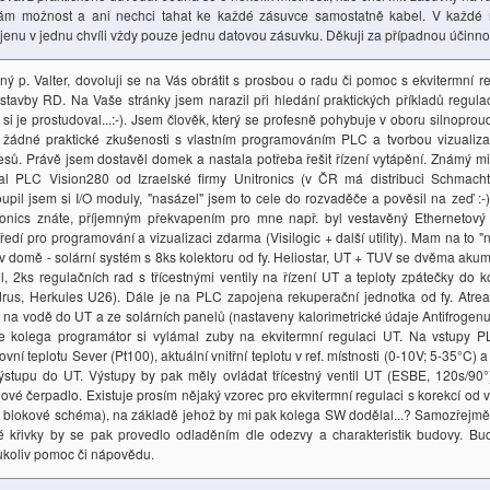
m možnost a ani nechci tahat ke každé zásuvce samostatně kabel. V každé m
jenu v jednu chvíli vždy pouze jednu datovou zásuvku. Děkuji za případnou účinno
ný p. Valter, dovoluji se na Vás obrátit s prosbou o radu či pomoc s ekvitermní re
stavby RD. Na Vaše stránky jsem narazil při hledání praktických příkladů regul
 si je prostudoval...:-). Jsem člověk, který se profesně pohybuje v oboru silnop
 žádné praktické zkušenosti s vlastním programováním PLC a tvorbou vizualiza
esů. Právě jsem dostavěl domek a nastala potřeba řešit řízení vytápění. Známý m
al PLC Vision280 od Izraelské firmy Unitronics (v ČR má distribuci Schmachtl 
upil jsem si I/O moduly, "nasázel" jsem to cele do rozvaděče a pověsil na zeď :-)
ronics znáte, příjemným překvapením pro mne např. byl vestavěný Ethernetový
tředí pro programování a vizualizaci zdarma (Visilogic + další utility). Mam na to
v domě - solární systém s 8ks kolektoru od fy. Heliostar, UT + TUV se dvěma aku
l, 2ks regulačních rad s třícestnými ventily na řízení UT a teploty zpátečky do k
drus, Herkules U26). Dále je na PLC zapojena rekuperační jednotka od fy. Atrea
a na vodě do UT a ze solárních panelů (nastaveny kalorimetrické údaje Antifroge
že kolega programátor si vylámal zuby na ekvitermní regulaci UT. Na vstupy
vní teplotu Sever (Pt100), aktuální vnitřní teplotu v ref. místnosti (0-10V; 5-35°C) 
ýstupu do UT. Výstupy by pak měly ovládat třícestný ventil UT (ESBE, 120s/90°)
ové čerpadlo. Existuje prosím nějaký vzorec pro ekvitermní regulaci s korekcí od vn
. blokové schéma), na základě jehož by mi pak kolega SW dodělal...? Samozřejmě
é křivky by se pak provedlo odladěním dle odezvy a charakteristik budovy. B
ukoliv pomoc či nápovědu.