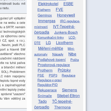
Elektrokotel
ESBE
ístnosti budu mít
u radu.
FVE
Etatherm
Honeywell
Geminox
gulací při vytápění
Immergas
IRC-regulace-
ace na webu a cele
IVT-Tepelná-
místností
roudu a SRTP, nemám
cí technologických
čerpadla
Junkers-Bosch
i za výbornou cenu
Komunikační-linky
LCD-
CZ, spol. s r.o.).
LG
Licotherm
DTE
. Nevím, jestli PLC
Měření-měřiče
Mini-
 port a hlavně SW
Nibe
 "navěšené" všechno
automaty
Nápady
mulačními nádržemi
Podlahové-topení
Pošta
otle na tuhá paliva
Prostorová-regulace
 a bilanční měření
Průtoky
Protherm
nu SOL). Problémem
PSE
PSP3
Regulace
 PLC mám napojenu
Regulace-v-praxi
a teplotu topné vody
Regulátor-PID
 a zapínat/vypínat
Siemens
itřní teploty (nebo
Rekuperace
 správné "usazení"
Stiebel-Eltron
Snímače
udu Vám vděčný za
Tado
TČ-tepelné-
čerpadlo
Thermona